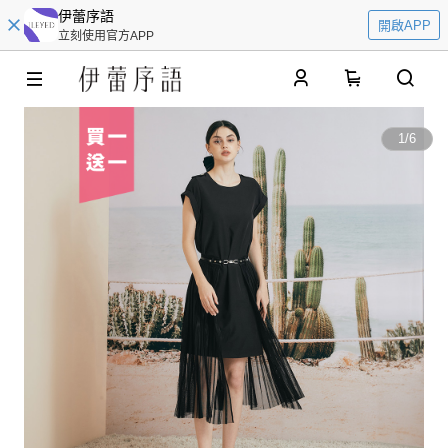
伊蕾序語
開啟APP
立刻使用官方APP
0
1
/
6