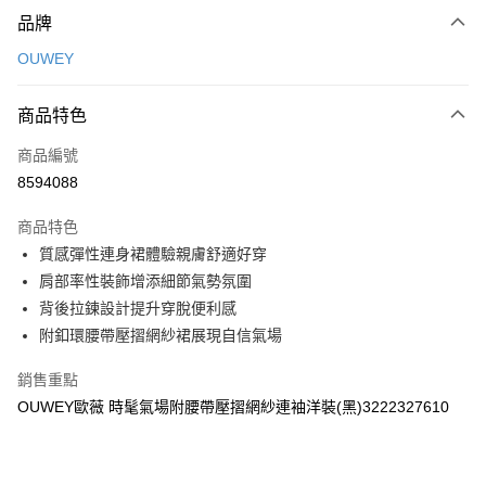
付款方式
品牌
信用卡一次付款
OUWEY
信用卡分期付款
3 期 0 利率 每期
NT$326
21家銀行
商品特色
合作金庫商業銀行
第一商業銀行
超商取貨付款
商品編號
華南商業銀行
彰化商業銀行
8594088
LINE Pay
上海商業儲蓄銀行
台北富邦商業銀行
國泰世華商業銀行
兆豐國際商業銀行
商品特色
Apple Pay
臺灣中小企業銀行
台中商業銀行
質感彈性連身裙體驗親膚舒適好穿
匯豐（台灣）商業銀行
華泰商業銀行
街口支付
肩部率性裝飾增添細節氣勢氛圍
聯邦商業銀行
遠東國際商業銀行
元大商業銀行
永豐商業銀行
背後拉鍊設計提升穿脫便利感
悠遊付
玉山商業銀行
星展（台灣）商業銀行
附釦環腰帶壓摺網紗裙展現自信氣場
台新國際商業銀行
中國信託商業銀行
全盈+PAY
台灣樂天信用卡公司
銷售重點
大哥付你分期
OUWEY歐薇 時髦氣場附腰帶壓摺網紗連袖洋裝(黑)3222327610
相關說明
【大哥付你分期使用說明】
AFTEE先享後付
1.本服務由台灣大哥大提供，台灣大哥大用戶可立即使用無須另外申請。
2.付款方式選擇「大哥付你分期」，訂單成立後會自動跳轉到大哥付的交易