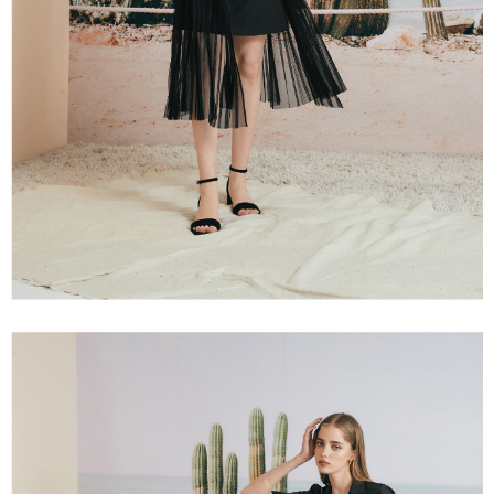
２．關於個人資料處理事宜，請瀏覽以下網址：
宅配
https://aftee.tw/terms/#terms3
３．未成年的使用者請事先徵得法定代理人或監護人之同意方可使用
每筆NT$120，滿NT$2,500(含以上)免運費
「AFTEE先享後付」，若未經同意申辦者引起之損失，本公司不負相關責
任。
宅配離島
４．使用「AFTEE先享後付」時，將依據個別帳號之用戶狀況，依本公司即
每筆NT$120，滿NT$2,500(含以上)免運費
時審查核予不同之上限額度；若仍有額度不足之情形，本公司將視審查結果
請求用戶進行身份認證。
付款後門市自取
５．嚴禁一人註冊多個帳號或使用他人資訊註冊。若發現惡意使用之情形，
恩沛科技股份有限公司將有權停止該用戶之使用額度並採取法律行動。
免運費
海外配送
查看運費