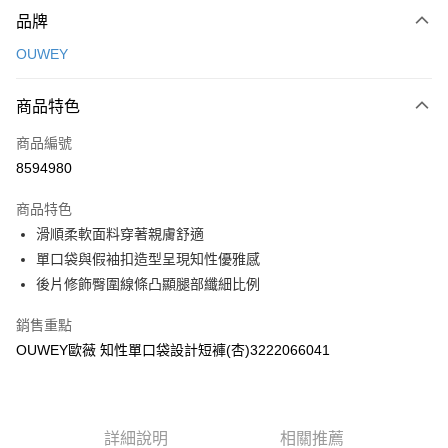
付款方式
品牌
信用卡一次付款
OUWEY
信用卡分期付款
3 期 0 利率 每期
NT$226
21家銀行
商品特色
合作金庫商業銀行
第一商業銀行
超商取貨付款
商品編號
華南商業銀行
彰化商業銀行
8594980
LINE Pay
上海商業儲蓄銀行
台北富邦商業銀行
國泰世華商業銀行
兆豐國際商業銀行
商品特色
Apple Pay
臺灣中小企業銀行
台中商業銀行
滑順柔軟面料穿著親膚舒適
匯豐（台灣）商業銀行
華泰商業銀行
街口支付
單口袋與假袖扣造型呈現知性優雅感
聯邦商業銀行
遠東國際商業銀行
元大商業銀行
永豐商業銀行
後片修飾臀圍線條凸顯腿部纖細比例
悠遊付
玉山商業銀行
星展（台灣）商業銀行
台新國際商業銀行
中國信託商業銀行
全盈+PAY
銷售重點
台灣樂天信用卡公司
OUWEY歐薇 知性單口袋設計短褲(杏)3222066041
大哥付你分期
相關說明
【大哥付你分期使用說明】
AFTEE先享後付
1.本服務由台灣大哥大提供，台灣大哥大用戶可立即使用無須另外申請。
詳細說明
相關推薦
2.付款方式選擇「大哥付你分期」，訂單成立後會自動跳轉到大哥付的交易