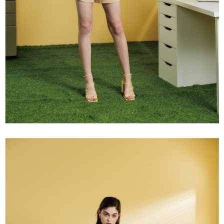
２．關於個人資料處理事宜，請瀏覽以下網址：
宅配
https://aftee.tw/terms/#terms3
３．未成年的使用者請事先徵得法定代理人或監護人之同意方可使用
每筆NT$120，滿NT$2,500(含以上)免運費
「AFTEE先享後付」，若未經同意申辦者引起之損失，本公司不負相關責
任。
宅配離島
４．使用「AFTEE先享後付」時，將依據個別帳號之用戶狀況，依本公司即
每筆NT$120，滿NT$2,500(含以上)免運費
時審查核予不同之上限額度；若仍有額度不足之情形，本公司將視審查結果
請求用戶進行身份認證。
付款後門市自取
５．嚴禁一人註冊多個帳號或使用他人資訊註冊。若發現惡意使用之情形，
恩沛科技股份有限公司將有權停止該用戶之使用額度並採取法律行動。
免運費
海外配送
查看運費