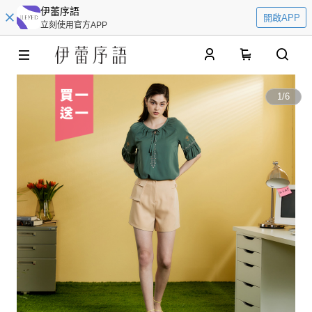
伊蕾序語
開啟APP
立刻使用官方APP
0
1
/
6