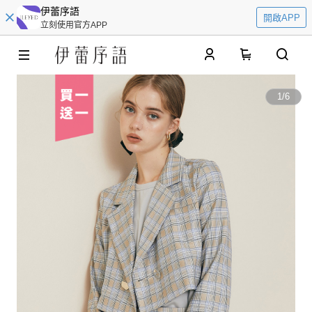
伊蕾序語
開啟APP
立刻使用官方APP
0
1
/
6