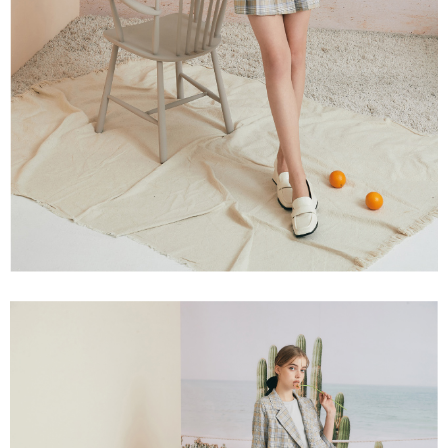
２．關於個人資料處理事宜，請瀏覽以下網址：
宅配
https://aftee.tw/terms/#terms3
３．未成年的使用者請事先徵得法定代理人或監護人之同意方可使用
每筆NT$120，滿NT$2,500(含以上)免運費
「AFTEE先享後付」，若未經同意申辦者引起之損失，本公司不負相關責
任。
宅配離島
４．使用「AFTEE先享後付」時，將依據個別帳號之用戶狀況，依本公司即
每筆NT$120，滿NT$2,500(含以上)免運費
時審查核予不同之上限額度；若仍有額度不足之情形，本公司將視審查結果
請求用戶進行身份認證。
付款後門市自取
５．嚴禁一人註冊多個帳號或使用他人資訊註冊。若發現惡意使用之情形，
恩沛科技股份有限公司將有權停止該用戶之使用額度並採取法律行動。
免運費
海外配送
查看運費