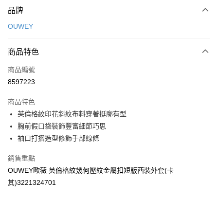
付款方式
品牌
信用卡一次付款
OUWEY
信用卡分期付款
3 期 0 利率 每期
NT$260
21家銀行
商品特色
合作金庫商業銀行
第一商業銀行
超商取貨付款
商品編號
華南商業銀行
彰化商業銀行
8597223
LINE Pay
上海商業儲蓄銀行
台北富邦商業銀行
國泰世華商業銀行
兆豐國際商業銀行
商品特色
Apple Pay
臺灣中小企業銀行
台中商業銀行
英倫格紋印花斜紋布料穿著挺廓有型
匯豐（台灣）商業銀行
華泰商業銀行
街口支付
胸前假口袋裝飾豐富細節巧思
聯邦商業銀行
遠東國際商業銀行
元大商業銀行
永豐商業銀行
袖口打摺造型修飾手部線條
悠遊付
玉山商業銀行
星展（台灣）商業銀行
台新國際商業銀行
中國信託商業銀行
全盈+PAY
銷售重點
台灣樂天信用卡公司
OUWEY歐薇 英倫格紋幾何壓紋金屬扣短版西裝外套(卡
大哥付你分期
其)3221324701
相關說明
【大哥付你分期使用說明】
AFTEE先享後付
1.本服務由台灣大哥大提供，台灣大哥大用戶可立即使用無須另外申請。
2.付款方式選擇「大哥付你分期」，訂單成立後會自動跳轉到大哥付的交易