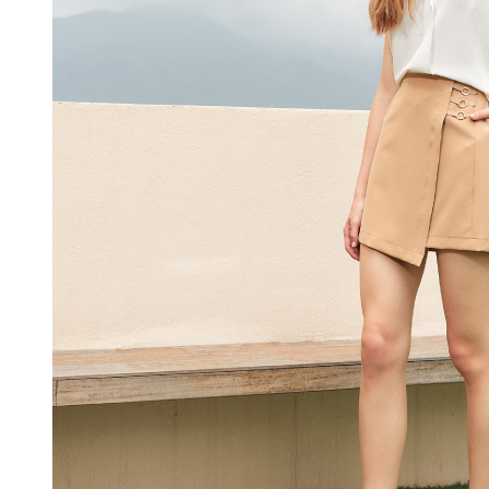
即時審查
每筆NT$1
結果請求
５．嚴禁
付款後門
形，恩沛
動。
免運費
海外配送