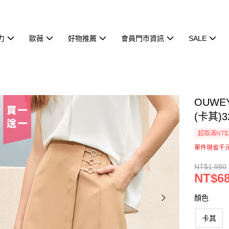
力
歐薇
好物推薦
會員門市資訊
SALE
OUW
(卡其)3
超取滿NT$
單件現省千
NT$1,980
NT$6
顏色
卡其