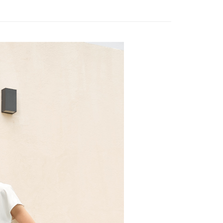
評估內容。
：先確認商品／服務後，再付款。
WEY】
全部商品│ALL
式說明】
20，滿NT$2,500(含以上)免運費
項不併入電信帳單，「大哥付你分期」於每月結算日後寄送繳費提
EE先享後付」結帳流程】
家取貨
方式選擇「AFTEE先享後付」後，將跳轉至「AFTEE先享後
訊連結打開帳單後，可選擇「超商條碼／台灣大直營門市／銀行轉
頁面，進行簡訊認證並確認金額後，即可完成結帳。
20，滿NT$2,500(含以上)免運費
付／iPASS MONEY」等通路繳費。
成立數日內，您將收到繳費通知簡訊。
費通知簡訊後14天內，點擊此簡訊中的連結，可透過四大超商
貨付款
項】
網路銀行／等多元方式進行付款，方視為交易完成。
係由「台灣大哥大股份有限公司」（以下簡稱本公司）所提供，讓
20，滿NT$2,500(含以上)免運費
：結帳手續完成當下不需立刻繳費，但若您需要取消訂單，請聯
易時，得透過本服務購買商品或服務，並由商店將買賣／分期付
的店家。未經商家同意取消之訂單仍視為有效，需透過AFTEE
金債權讓與本公司後，依約使用本公司帳單繳交帳款。
繳納相關費用。
爾富取貨
意付款使用「大哥付你分期」之契約關係目的，商店將以您的個人
否成功請以「AFTEE先享後付 」之結帳頁面顯示為準，若有關於
20，滿NT$2,500(含以上)免運費
含姓名、電話或地址）提供予台灣大哥大進項蒐集、處理及利
功／繳費後需取消欲退款等相關疑問，請聯繫「AFTEE先享後
公司與您本人進行分期帳單所需資料之確認、核對及更正。
援中心」
https://netprotections.freshdesk.com/support/home
付款
戶服務條款，請詳閱以下連結：
https://oppay.tw/userRule
項】
20，滿NT$2,500(含以上)免運費
恩沛科技股份有限公司提供之「AFTEE先享後付」服務完成之
依本服務之必要範圍內提供個人資料，並將交易相關給付款項請
1取貨
讓予恩沛科技股份有限公司。
20，滿NT$2,500(含以上)免運費
個人資料處理事宜，請瀏覽以下網址：
ee.tw/terms/#terms3
年的使用者請事先徵得法定代理人或監護人之同意方可使用
E先享後付」，若未經同意申辦者引起之損失，本公司不負相關責
20，滿NT$2,500(含以上)免運費
AFTEE先享後付」時，將依據個別帳號之用戶狀況，依本公司