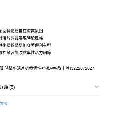
0 利率 每期
NT$226
21家銀行
庫商業銀行
第一商業銀行
付款
業銀行
彰化商業銀行
業儲蓄銀行
台北富邦商業銀行
華商業銀行
兆豐國際商業銀行
順面料體驗自在涼爽氛圍
小企業銀行
台中商業銀行
斜活片剪裁展現時髦風格
台灣）商業銀行
華泰商業銀行
與後腰鬆緊增加穿著便利有型
業銀行
遠東國際商業銀行
環袢帶裝飾妝點率性活力細節
業銀行
永豐商業銀行
業銀行
星展（台灣）商業銀行
際商業銀行
中國信託商業銀行
薇 時髦斜活片剪裁個性袢帶A字裙(卡其)3222072027
天信用卡公司
分期
類 (5)
你分期使用說明】
享後付
由台灣大哥大提供，台灣大哥大用戶可立即使用無須另外申請。
WEY】
裙裝│SKIRT
式選擇「大哥付你分期」，訂單成立後會自動跳轉到大哥付的交易
客服
證手機門號後，選擇欲分期的期數、繳款截止日，確認付款後即
FTEE先享後付」】
WEY】
涼爽透氣降溫
。
先享後付是「在收到商品之後才付款」的支付方式。 讓您購物簡單
准額度、可分期數及費用金額請依後續交易確認頁面所載為準。
心！
WEY】
➤ Outlet│春夏精選
立30分鐘內，如未前往確認交易或遇審核未通過，訂單將自動取
：不需註冊會員、不需綁卡、不需儲值。
「轉專審核」未通過狀況，表示未達大哥付你分期系統評分，恕
WEY】
超值買一送一
：只要手機號碼，簡訊認證，即可結帳。
付款