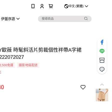
0
中文 (繁體)
伊蕾序語
EY歐薇 時髦斜活片剪裁個性袢帶A字裙
222072027
2,500免運
國家/地區配送
元
80