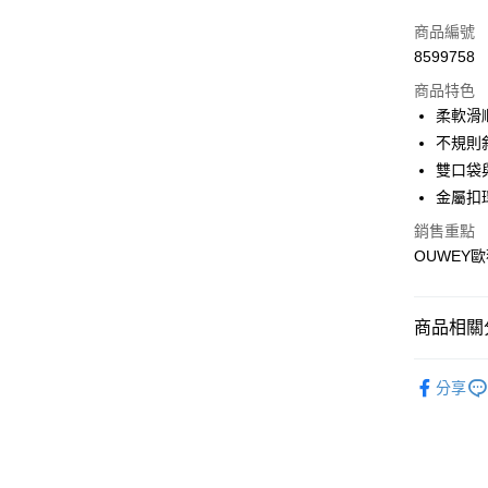
3 期 
商品編號
合作金
超商取貨
8599758
華南商
LINE Pay
上海商
商品特色
國泰世
柔軟滑
Apple Pay
臺灣中
不規則
匯豐（
街口支付
雙口袋
聯邦商
金屬扣
元大商
悠遊付
玉山商
銷售重點
台新國
全盈+PAY
OUWEY歐
台灣樂
大哥付你
相關說明
商品相關分
【大哥付
AFTEE先
1.本服務
【歐薇 OU
2.付款方
相關說明
分享
流程，驗
【關於「A
【歐薇 OU
完成交易
AFTEE
3.實際核
便利好安
【歐薇 OU
運送方式
4.訂單成
１．簡單
消。如遇
【歐薇 OU
２．便利
全家取貨