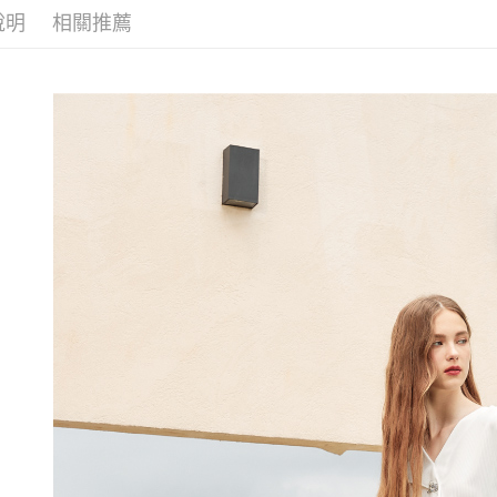
無法說明
３．安心
說明
相關推薦
【歐薇 OU
【繳款方
每筆NT$1
1.分期款
【「AFT
醒簡訊。
付款後全
１．於結帳
2.透過簡
付」結帳
每筆NT$1
帳／街口支
２．訂單
３．收到繳
萊爾富取
【注意事
／ATM／
1.本服務
每筆NT$1
※ 請注意
用戶於交
絡購買商品
款買賣價
先享後付
付款後萊
2.基於同
※ 交易是
每筆NT$1
資料（包
是否繳費成
用，由本
付客戶支
7-11取貨
3.完整用
【注意事
每筆NT$1
１．透過由
交易，需
付款後7-1
求債權轉
每筆NT$1
２．關於
https://aft
宅配
３．未成
「AFTE
每筆NT$1
任。
４．使用「
宅配離島