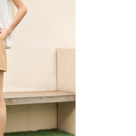
核予不同之上限額度；若仍有額度不足之情形，本公司將視審查
20，滿NT$2,500(含以上)免運費
用戶進行身份認證。
一人註冊多個帳號或使用他人資訊註冊。若發現惡意使用之情
市自取
科技股份有限公司將有權停止該用戶之使用額度並採取法律行
查看運費