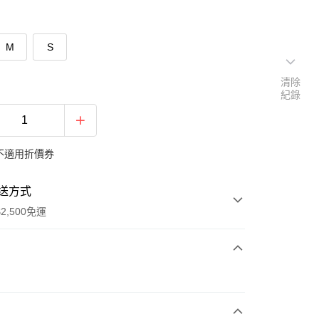
M
S
清除
紀錄
不適用折價券
送方式
2,500免運
次付款
期付款