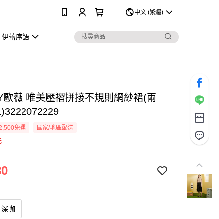
0
中文 (繁體)
伊蕾序語
EY歐薇 唯美壓褶拼接不規則網紗裙(兩
)3222072229
2,500免運
國家/地區配送
元
80
深咖