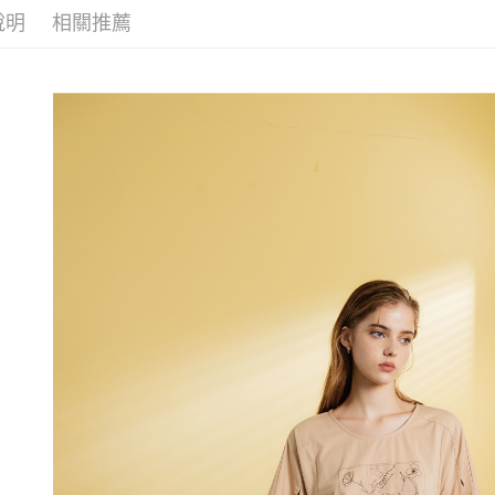
無法說明
３．安心
說明
相關推薦
【繳款方
每筆NT$1
1.分期款
【「AFT
醒簡訊。
付款後全
１．於結帳
2.透過簡
付」結帳
每筆NT$1
帳／街口支
２．訂單
３．收到繳
萊爾富取
【注意事
／ATM／
1.本服務
每筆NT$1
※ 請注意
用戶於交
絡購買商品
款買賣價
先享後付
付款後萊
2.基於同
※ 交易是
每筆NT$1
資料（包
是否繳費成
用，由本
付客戶支
7-11取貨
3.完整用
【注意事
每筆NT$1
１．透過由
交易，需
付款後7-1
求債權轉
每筆NT$1
２．關於
https://aft
宅配
３．未成
「AFTE
每筆NT$1
任。
４．使用「
宅配離島