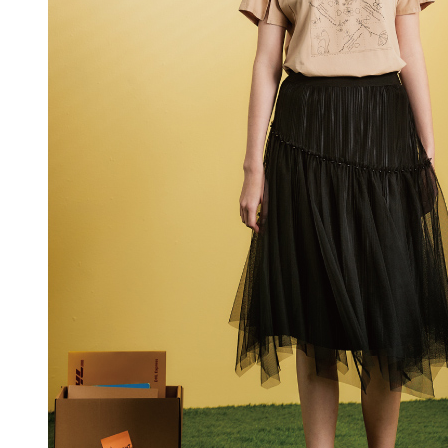
即時審查
每筆NT$1
結果請求
５．嚴禁
付款後門
形，恩沛
動。
免運費
海外配送