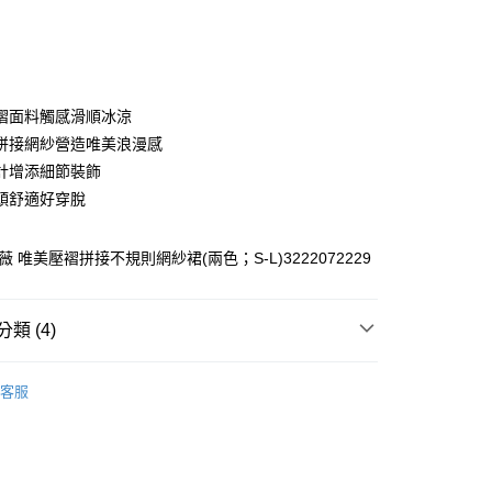
0 利率 每期
NT$260
21家銀行
庫商業銀行
第一商業銀行
付款
業銀行
彰化商業銀行
業儲蓄銀行
台北富邦商業銀行
華商業銀行
兆豐國際商業銀行
褶面料觸感滑順冰涼
小企業銀行
台中商業銀行
拼接網紗營造唯美浪漫感
台灣）商業銀行
華泰商業銀行
計增添細節裝飾
業銀行
遠東國際商業銀行
頭舒適好穿脫
業銀行
永豐商業銀行
業銀行
星展（台灣）商業銀行
際商業銀行
中國信託商業銀行
薇 唯美壓褶拼接不規則網紗裙(兩色；S-L)3222072229
天信用卡公司
分期
類 (4)
你分期使用說明】
享後付
由台灣大哥大提供，台灣大哥大用戶可立即使用無須另外申請。
WEY】
裙裝│SKIRT
式選擇「大哥付你分期」，訂單成立後會自動跳轉到大哥付的交易
客服
證手機門號後，選擇欲分期的期數、繳款截止日，確認付款後即
FTEE先享後付」】
WEY】
➤ Outlet│春夏精選
。
先享後付是「在收到商品之後才付款」的支付方式。 讓您購物簡單
准額度、可分期數及費用金額請依後續交易確認頁面所載為準。
心！
WEY】
超值買一送一
立30分鐘內，如未前往確認交易或遇審核未通過，訂單將自動取
：不需註冊會員、不需綁卡、不需儲值。
「轉專審核」未通過狀況，表示未達大哥付你分期系統評分，恕
WEY】
全部商品│ALL
：只要手機號碼，簡訊認證，即可結帳。
付款