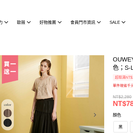
力
歐薇
好物推薦
會員門市資訊
SALE
OUW
色；S-L
超取滿NT$
單件現省千
NT$2,280
NT$7
顏色
黑