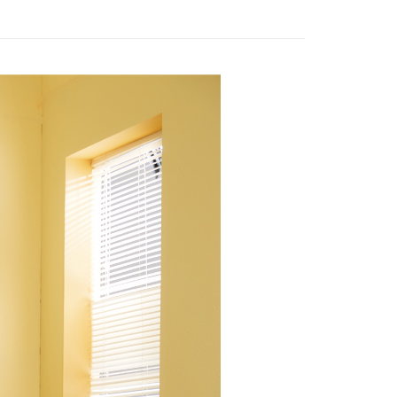
評估內容。
：先確認商品／服務後，再付款。
式說明】
20，滿NT$2,500(含以上)免運費
項不併入電信帳單，「大哥付你分期」於每月結算日後寄送繳費提
EE先享後付」結帳流程】
家取貨
方式選擇「AFTEE先享後付」後，將跳轉至「AFTEE先享後
訊連結打開帳單後，可選擇「超商條碼／台灣大直營門市／銀行轉
頁面，進行簡訊認證並確認金額後，即可完成結帳。
20，滿NT$2,500(含以上)免運費
付／iPASS MONEY」等通路繳費。
成立數日內，您將收到繳費通知簡訊。
費通知簡訊後14天內，點擊此簡訊中的連結，可透過四大超商
貨付款
項】
網路銀行／等多元方式進行付款，方視為交易完成。
係由「台灣大哥大股份有限公司」（以下簡稱本公司）所提供，讓
20，滿NT$2,500(含以上)免運費
：結帳手續完成當下不需立刻繳費，但若您需要取消訂單，請聯
易時，得透過本服務購買商品或服務，並由商店將買賣／分期付
的店家。未經商家同意取消之訂單仍視為有效，需透過AFTEE
金債權讓與本公司後，依約使用本公司帳單繳交帳款。
繳納相關費用。
爾富取貨
意付款使用「大哥付你分期」之契約關係目的，商店將以您的個人
否成功請以「AFTEE先享後付 」之結帳頁面顯示為準，若有關於
20，滿NT$2,500(含以上)免運費
含姓名、電話或地址）提供予台灣大哥大進項蒐集、處理及利
功／繳費後需取消欲退款等相關疑問，請聯繫「AFTEE先享後
公司與您本人進行分期帳單所需資料之確認、核對及更正。
援中心」
https://netprotections.freshdesk.com/support/home
付款
戶服務條款，請詳閱以下連結：
https://oppay.tw/userRule
項】
20，滿NT$2,500(含以上)免運費
恩沛科技股份有限公司提供之「AFTEE先享後付」服務完成之
依本服務之必要範圍內提供個人資料，並將交易相關給付款項請
1取貨
讓予恩沛科技股份有限公司。
20，滿NT$2,500(含以上)免運費
個人資料處理事宜，請瀏覽以下網址：
ee.tw/terms/#terms3
年的使用者請事先徵得法定代理人或監護人之同意方可使用
E先享後付」，若未經同意申辦者引起之損失，本公司不負相關責
20，滿NT$2,500(含以上)免運費
AFTEE先享後付」時，將依據個別帳號之用戶狀況，依本公司