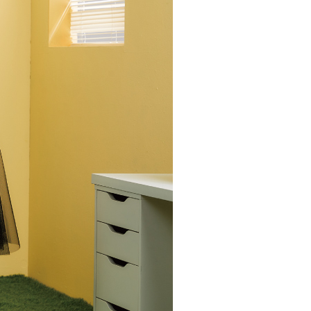
核予不同之上限額度；若仍有額度不足之情形，本公司將視審查
20，滿NT$2,500(含以上)免運費
用戶進行身份認證。
一人註冊多個帳號或使用他人資訊註冊。若發現惡意使用之情
市自取
科技股份有限公司將有權停止該用戶之使用額度並採取法律行
查看運費