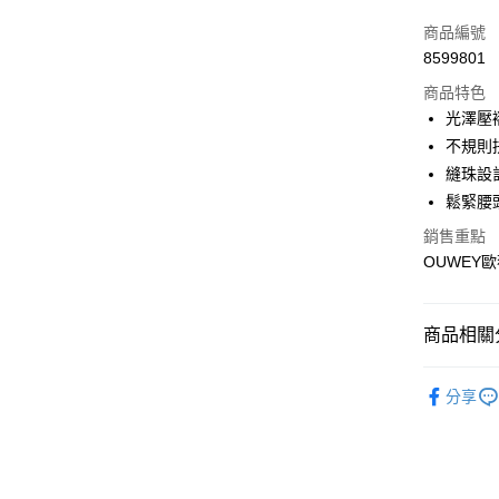
3 期 
商品編號
合作金
超商取貨
8599801
華南商
LINE Pay
上海商
商品特色
國泰世
光澤壓
Apple Pay
臺灣中
不規則
匯豐（
街口支付
縫珠設
聯邦商
鬆緊腰
元大商
悠遊付
玉山商
銷售重點
台新國
全盈+PAY
OUWEY歐
台灣樂
大哥付你
相關說明
商品相關分
【大哥付
AFTEE先
1.本服務
【歐薇 OU
2.付款方
相關說明
分享
流程，驗
【關於「A
【歐薇 OU
完成交易
AFTEE
3.實際核
便利好安
【歐薇 OU
運送方式
4.訂單成
１．簡單
消。如遇
【歐薇 OU
２．便利
全家取貨