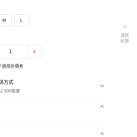
M
L
清除
紀錄
不適用折價券
送方式
2,500免運
次付款
期付款