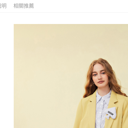
每筆NT$1
1.分期款
說明
相關推薦
【「AFT
活動專區
醒簡訊。
付款後全
１．於結帳
2.透過簡
付」結帳
每筆NT$1
帳／街口支
２．訂單
３．收到繳
萊爾富取
【注意事
／ATM／
1.本服務
每筆NT$1
※ 請注意
用戶於交
絡購買商品
款買賣價
先享後付
付款後萊
2.基於同
※ 交易是
每筆NT$1
資料（包
是否繳費成
用，由本
付客戶支
7-11取貨
3.完整用
【注意事
每筆NT$1
１．透過由
交易，需
付款後7-1
求債權轉
每筆NT$1
２．關於
https://aft
宅配
３．未成
「AFTE
每筆NT$1
任。
４．使用「
宅配離島
即時審查