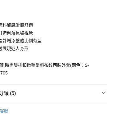
庫商業銀行
第一商業銀行
付款
業銀行
彰化商業銀行
業儲蓄銀行
台北富邦商業銀行
華商業銀行
兆豐國際商業銀行
面料觸感滑順舒適
小企業銀行
台中商業銀行
打造俐落氣場視覺
台灣）商業銀行
華泰商業銀行
設計增添整體比例有型
業銀行
遠東國際商業銀行
裁展現迷人身形
業銀行
永豐商業銀行
業銀行
星展（台灣）商業銀行
際商業銀行
中國信託商業銀行
歐薇 時尚雙排釦微墊肩斜布紋西裝外套(兩色；S-
天信用卡公司
4705
分期
你分期使用說明】
享後付
類 (5)
由台灣大哥大提供，台灣大哥大用戶可立即使用無須另外申請。
式選擇「大哥付你分期」，訂單成立後會自動跳轉到大哥付的交易
WEY】
證手機門號後，選擇欲分期的期數、繳款截止日，確認付款後即
外套│ JACKET
FTEE先享後付」】
客服
。
先享後付是「在收到商品之後才付款」的支付方式。 讓您購物簡單
WEY】
➤ Outlet│秋冬精選
准額度、可分期數及費用金額請依後續交易確認頁面所載為準。
心！
立30分鐘內，如未前往確認交易或遇審核未通過，訂單將自動取
：不需註冊會員、不需綁卡、不需儲值。
WEY】
薇甜職場女力
「轉專審核」未通過狀況，表示未達大哥付你分期系統評分，恕
：只要手機號碼，簡訊認證，即可結帳。
付款
評估內容。
：先確認商品／服務後，再付款。
WEY】
全部商品│ALL
式說明】