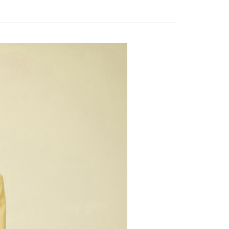
20，滿NT$2,500(含以上)免運費
項不併入電信帳單，「大哥付你分期」於每月結算日後寄送繳費提
EE先享後付」結帳流程】
家取貨
方式選擇「AFTEE先享後付」後，將跳轉至「AFTEE先享後
訊連結打開帳單後，可選擇「超商條碼／台灣大直營門市／銀行轉
頁面，進行簡訊認證並確認金額後，即可完成結帳。
20，滿NT$2,500(含以上)免運費
付／iPASS MONEY」等通路繳費。
成立數日內，您將收到繳費通知簡訊。
費通知簡訊後14天內，點擊此簡訊中的連結，可透過四大超商
貨付款
項】
網路銀行／等多元方式進行付款，方視為交易完成。
係由「台灣大哥大股份有限公司」（以下簡稱本公司）所提供，讓
20，滿NT$2,500(含以上)免運費
：結帳手續完成當下不需立刻繳費，但若您需要取消訂單，請聯
易時，得透過本服務購買商品或服務，並由商店將買賣／分期付
的店家。未經商家同意取消之訂單仍視為有效，需透過AFTEE
金債權讓與本公司後，依約使用本公司帳單繳交帳款。
繳納相關費用。
爾富取貨
意付款使用「大哥付你分期」之契約關係目的，商店將以您的個人
否成功請以「AFTEE先享後付 」之結帳頁面顯示為準，若有關於
20，滿NT$2,500(含以上)免運費
含姓名、電話或地址）提供予台灣大哥大進項蒐集、處理及利
功／繳費後需取消欲退款等相關疑問，請聯繫「AFTEE先享後
公司與您本人進行分期帳單所需資料之確認、核對及更正。
援中心」
https://netprotections.freshdesk.com/support/home
付款
戶服務條款，請詳閱以下連結：
https://oppay.tw/userRule
項】
20，滿NT$2,500(含以上)免運費
恩沛科技股份有限公司提供之「AFTEE先享後付」服務完成之
依本服務之必要範圍內提供個人資料，並將交易相關給付款項請
1取貨
讓予恩沛科技股份有限公司。
20，滿NT$2,500(含以上)免運費
個人資料處理事宜，請瀏覽以下網址：
ee.tw/terms/#terms3
年的使用者請事先徵得法定代理人或監護人之同意方可使用
E先享後付」，若未經同意申辦者引起之損失，本公司不負相關責
20，滿NT$2,500(含以上)免運費
AFTEE先享後付」時，將依據個別帳號之用戶狀況，依本公司
核予不同之上限額度；若仍有額度不足之情形，本公司將視審查