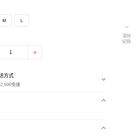
M
L
清除
紀錄
送方式
2,500免運
次付款
期付款
0 利率 每期
NT$326
21家銀行