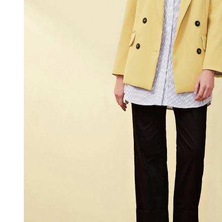
每筆NT$1
結果請求
５．嚴禁
付款後門
形，恩沛
動。
免運費
海外配送