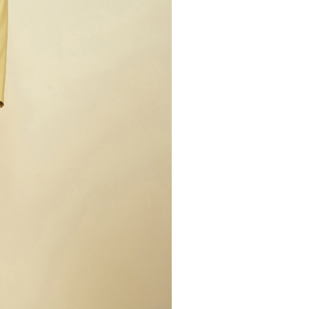
20，滿NT$2,500(含以上)免運費
用戶進行身份認證。
一人註冊多個帳號或使用他人資訊註冊。若發現惡意使用之情
市自取
科技股份有限公司將有權停止該用戶之使用額度並採取法律行
查看運費