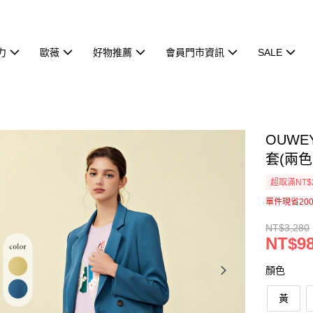
力
歐薇
好物推薦
會員門市資訊
SALE
OUW
套(兩色；
超取滿NT$
單件現省200
NT$3,280
NT$9
顏色
黃