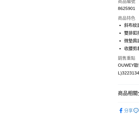
商品編號
合作金
超商取貨
8625901
華南商
LINE Pay
上海商
商品特色
國泰世
斜布紋
Apple Pay
臺灣中
雙排釦
匯豐（
街口支付
微墊肩
聯邦商
收腰剪
元大商
悠遊付
玉山商
銷售重點
台新國
全盈+PAY
OUWEY
台灣樂
L)322313
大哥付你
相關說明
【大哥付
AFTEE先
商品相關分
1.本服務
2.付款方
相關說明
【歐薇 OU
流程，驗
【關於「A
分享
完成交易
AFTEE
【歐薇 OU
3.實際核
便利好安
運送方式
4.訂單成
１．簡單
【歐薇 OU
消。如遇
２．便利
全家取貨
無法說明
３．安心
【歐薇 OU
【繳款方