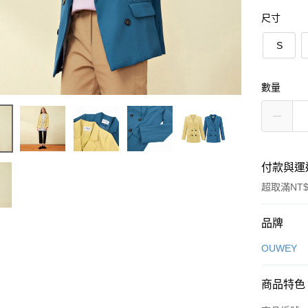
尺寸
S
數量
付款與運
超取滿NT$
付款方式
品牌
信用卡一
OUWEY
信用卡分
商品特色
3 期 