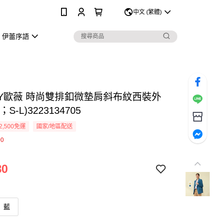
0
中文 (繁體)
伊蕾序語
EY歐薇 時尚雙排釦微墊肩斜布紋西裝外
S-L)3223134705
2,500免運
國家/地區配送
0
80
藍