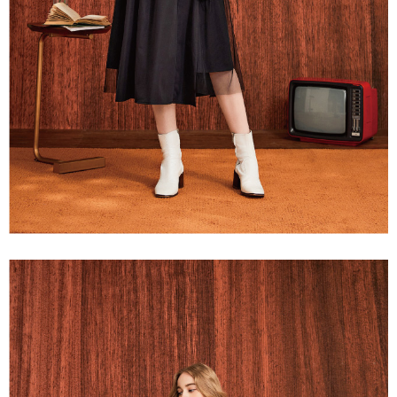
３．未成年的使用者請事先徵得法定代理人或監護人之同意方可使用
每筆NT$120，滿NT$2,500(含以上)免運費
「AFTEE先享後付」，若未經同意申辦者引起之損失，本公司不負相關責
任。
宅配離島
４．使用「AFTEE先享後付」時，將依據個別帳號之用戶狀況，依本公司即
每筆NT$120，滿NT$2,500(含以上)免運費
時審查核予不同之上限額度；若仍有額度不足之情形，本公司將視審查結果
請求用戶進行身份認證。
付款後門市自取
５．嚴禁一人註冊多個帳號或使用他人資訊註冊。若發現惡意使用之情形，
恩沛科技股份有限公司將有權停止該用戶之使用額度並採取法律行動。
免運費
海外配送
查看運費