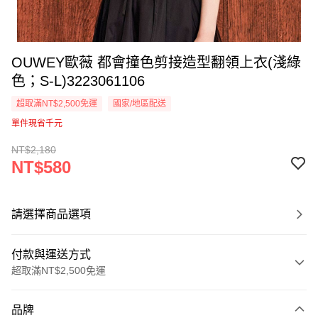
OUWEY歐薇 都會撞色剪接造型翻領上衣(淺綠
色；S-L)3223061106
超取滿NT$2,500免運
國家/地區配送
單件現省千元
NT$2,180
NT$580
請選擇商品選項
付款與運送方式
超取滿NT$2,500免運
付款方式
品牌