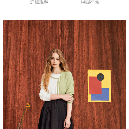
成交易。
詳細說明
相關推薦
AFTEE先享後付是「在收到商品之後才付款」的支付方式。 讓您購物簡單
運送方式
3.實際核准額度、可分期數及費用金額請依後續交易確認頁面所載為準。
便利好安心！
4.訂單成立30分鐘內，如未前往確認交易或遇審核未通過，訂單將自動取
１．簡單：不需註冊會員、不需綁卡、不需儲值。
全家取貨付款
消。如遇「轉專審核」未通過狀況，表示未達大哥付你分期系統評分，恕無
２．便利：只要手機號碼，簡訊認證，即可結帳。
法說明評估內容。
每筆NT$120，滿NT$2,500(含以上)免運費
３．安心：先確認商品／服務後，再付款。
【繳款方式說明】
1.分期款項不併入電信帳單，「大哥付你分期」於每月結算日後寄送繳費提
付款後全家取貨
【「AFTEE先享後付」結帳流程】
醒簡訊。
１．於結帳方式選擇「AFTEE先享後付」後，將跳轉至「AFTEE先享後付」
每筆NT$120，滿NT$2,500(含以上)免運費
2.透過簡訊連結打開帳單後，可選擇「超商條碼／台灣大直營門市／銀行轉
結帳頁面，進行簡訊認證並確認金額後，即可完成結帳。
帳／街口支付／iPASS MONEY」等通路繳費。
２．訂單成立數日內，您將收到繳費通知簡訊。
萊爾富取貨付款
３．收到繳費通知簡訊後14天內，點擊此簡訊中的連結，可透過四大超商／
【注意事項】
每筆NT$120，滿NT$2,500(含以上)免運費
ATM／網路銀行／等多元方式進行付款，方視為交易完成。
1.本服務係由「台灣大哥大股份有限公司」（以下簡稱本公司）所提供，讓
※ 請注意：結帳手續完成當下不需立刻繳費，但若您需要取消訂單，請聯絡
用戶於交易時，得透過本服務購買商品或服務，並由商店將買賣／分期付款
付款後萊爾富取貨
購買商品的店家。未經商家同意取消之訂單仍視為有效，需透過AFTEE先享
買賣價金債權讓與本公司後，依約使用本公司帳單繳交帳款。
後付繳納相關費用。
每筆NT$120，滿NT$2,500(含以上)免運費
2.基於同意付款使用「大哥付你分期」之契約關係目的，商店將以您的個人
※ 交易是否成功請以「AFTEE先享後付 」之結帳頁面顯示為準，若有關於
資料（包含姓名、電話或地址）提供予台灣大哥大進項蒐集、處理及利用，
是否繳費成功／繳費後需取消欲退款等相關疑問，請聯繫「AFTEE先享後付
7-11取貨付款
由本公司與您本人進行分期帳單所需資料之確認、核對及更正。
客戶支援中心」
https://netprotections.freshdesk.com/support/home
3.完整用戶服務條款，請詳閱以下連結：
https://oppay.tw/userRule
每筆NT$120，滿NT$2,500(含以上)免運費
【注意事項】
１．透過由恩沛科技股份有限公司提供之「AFTEE先享後付」服務完成之交
付款後7-11取貨
易，需依本服務之必要範圍內提供個人資料，並將交易相關給付款項請求債
每筆NT$120，滿NT$2,500(含以上)免運費
權轉讓予恩沛科技股份有限公司。
２．關於個人資料處理事宜，請瀏覽以下網址：
宅配
https://aftee.tw/terms/#terms3