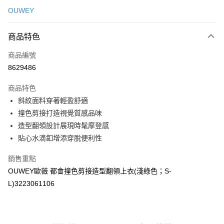
信用卡一次付款
OUWEY
信用卡分期付款
3 期 0 利率 每期
NT$193
21家銀行
商品特色
合作金庫商業銀行
第一商業銀行
超商取貨付款
商品編號
華南商業銀行
彰化商業銀行
8629486
LINE Pay
上海商業儲蓄銀行
台北富邦商業銀行
國泰世華商業銀行
兆豐國際商業銀行
商品特色
Apple Pay
臺灣中小企業銀行
台中商業銀行
斜紋面料穿著輕盈舒適
匯豐（台灣）商業銀行
華泰商業銀行
街口支付
撞色剪接打造視覺質感品味
聯邦商業銀行
遠東國際商業銀行
元大商業銀行
永豐商業銀行
造型翻領設計展現時髦摩登感
悠遊付
玉山商業銀行
星展（台灣）商業銀行
貼心水滴釦增添穿脫便利性
台新國際商業銀行
中國信託商業銀行
全盈+PAY
台灣樂天信用卡公司
銷售重點
大哥付你分期
OUWEY歐薇 都會撞色剪接造型翻領上衣(淺綠色；S-
相關說明
L)3223061106
【大哥付你分期使用說明】
AFTEE先享後付
1.本服務由台灣大哥大提供，台灣大哥大用戶可立即使用無須另外申請。
2.付款方式選擇「大哥付你分期」，訂單成立後會自動跳轉到大哥付的交易
相關說明
流程，驗證手機門號後，選擇欲分期的期數、繳款截止日，確認付款後即完
【關於「AFTEE先享後付」】