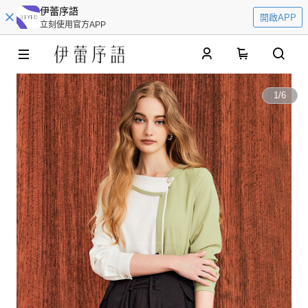
伊蕾序語
開啟APP
立刻使用官方APP
0
1
/
6