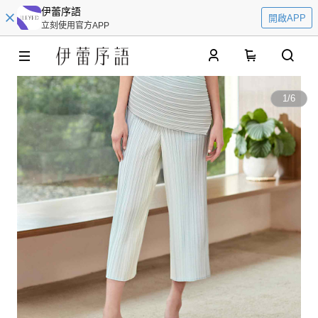
伊蕾序語
開啟APP
立刻使用官方APP
0
1
/
6