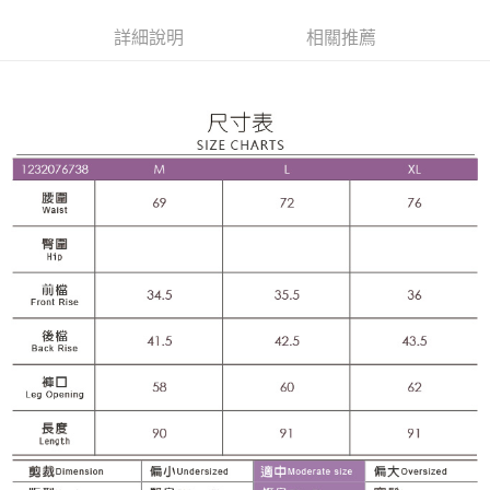
便利好安心！
4.訂單成立30分鐘內，如未前往確認交易或遇審核未通過，訂單將自動取
１．簡單：不需註冊會員、不需綁卡、不需儲值。
全家取貨付款
消。如遇「轉專審核」未通過狀況，表示未達大哥付你分期系統評分，恕無
詳細說明
相關推薦
２．便利：只要手機號碼，簡訊認證，即可結帳。
法說明評估內容。
每筆NT$120，滿NT$2,500(含以上)免運費
３．安心：先確認商品／服務後，再付款。
【繳款方式說明】
1.分期款項不併入電信帳單，「大哥付你分期」於每月結算日後寄送繳費提
付款後全家取貨
【「AFTEE先享後付」結帳流程】
醒簡訊。
１．於結帳方式選擇「AFTEE先享後付」後，將跳轉至「AFTEE先享後付」
每筆NT$120，滿NT$2,500(含以上)免運費
2.透過簡訊連結打開帳單後，可選擇「超商條碼／台灣大直營門市／銀行轉
結帳頁面，進行簡訊認證並確認金額後，即可完成結帳。
帳／街口支付／iPASS MONEY」等通路繳費。
２．訂單成立數日內，您將收到繳費通知簡訊。
萊爾富取貨付款
３．收到繳費通知簡訊後14天內，點擊此簡訊中的連結，可透過四大超商／
【注意事項】
每筆NT$120，滿NT$2,500(含以上)免運費
ATM／網路銀行／等多元方式進行付款，方視為交易完成。
1.本服務係由「台灣大哥大股份有限公司」（以下簡稱本公司）所提供，讓
※ 請注意：結帳手續完成當下不需立刻繳費，但若您需要取消訂單，請聯絡
用戶於交易時，得透過本服務購買商品或服務，並由商店將買賣／分期付款
付款後萊爾富取貨
購買商品的店家。未經商家同意取消之訂單仍視為有效，需透過AFTEE先享
買賣價金債權讓與本公司後，依約使用本公司帳單繳交帳款。
後付繳納相關費用。
每筆NT$120，滿NT$2,500(含以上)免運費
2.基於同意付款使用「大哥付你分期」之契約關係目的，商店將以您的個人
※ 交易是否成功請以「AFTEE先享後付 」之結帳頁面顯示為準，若有關於
資料（包含姓名、電話或地址）提供予台灣大哥大進項蒐集、處理及利用，
是否繳費成功／繳費後需取消欲退款等相關疑問，請聯繫「AFTEE先享後付
7-11取貨付款
由本公司與您本人進行分期帳單所需資料之確認、核對及更正。
客戶支援中心」
https://netprotections.freshdesk.com/support/home
3.完整用戶服務條款，請詳閱以下連結：
https://oppay.tw/userRule
每筆NT$120，滿NT$2,500(含以上)免運費
【注意事項】
１．透過由恩沛科技股份有限公司提供之「AFTEE先享後付」服務完成之交
付款後7-11取貨
易，需依本服務之必要範圍內提供個人資料，並將交易相關給付款項請求債
每筆NT$120，滿NT$2,500(含以上)免運費
權轉讓予恩沛科技股份有限公司。
２．關於個人資料處理事宜，請瀏覽以下網址：
宅配
https://aftee.tw/terms/#terms3
３．未成年的使用者請事先徵得法定代理人或監護人之同意方可使用
每筆NT$120，滿NT$2,500(含以上)免運費