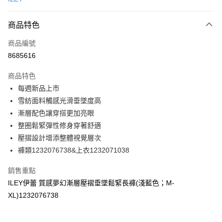
信用卡分期付款
3 期 0 利率 每期
NT$363
21家銀行
商品特色
合作金庫商業銀行
第一商業銀行
超商取貨付款
商品編號
華南商業銀行
彰化商業銀行
8685616
LINE Pay
上海商業儲蓄銀行
台北富邦商業銀行
國泰世華商業銀行
兆豐國際商業銀行
商品特色
Apple Pay
臺灣中小企業銀行
台中商業銀行
每週新品上市
匯豐（台灣）商業銀行
華泰商業銀行
街口支付
雪紡面料觸感光滑垂墜度高
聯邦商業銀行
遠東國際商業銀行
元大商業銀行
永豐商業銀行
漸層配色讓穿搭更加亮眼
悠遊付
玉山商業銀行
星展（台灣）商業銀行
整圈鬆緊彈性修身穿著舒適
台新國際商業銀行
中國信託商業銀行
全盈+PAY
壓摺設計增添整體視覺層次
台灣樂天信用卡公司
褲類1232076738&上衣1232071038
大哥付你分期
相關說明
銷售重點
【大哥付你分期使用說明】
AFTEE先享後付
ILEY伊蕾 質感夢幻漸層壓褶垂墜鬆緊長褲(淺藍色；M-
1.本服務由台灣大哥大提供，台灣大哥大用戶可立即使用無須另外申請。
2.付款方式選擇「大哥付你分期」，訂單成立後會自動跳轉到大哥付的交易
相關說明
XL)1232076738
流程，驗證手機門號後，選擇欲分期的期數、繳款截止日，確認付款後即完
【關於「AFTEE先享後付」】
成交易。
AFTEE先享後付是「在收到商品之後才付款」的支付方式。 讓您購物簡單
運送方式
3.實際核准額度、可分期數及費用金額請依後續交易確認頁面所載為準。