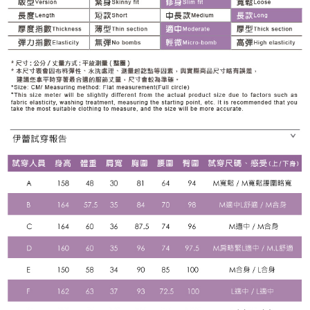
「AFTEE先享後付」，若未經同意申辦者引起之損失，本公司不負相關責
任。
宅配離島
４．使用「AFTEE先享後付」時，將依據個別帳號之用戶狀況，依本公司即
每筆NT$120，滿NT$2,500(含以上)免運費
時審查核予不同之上限額度；若仍有額度不足之情形，本公司將視審查結果
請求用戶進行身份認證。
付款後門市自取
５．嚴禁一人註冊多個帳號或使用他人資訊註冊。若發現惡意使用之情形，
恩沛科技股份有限公司將有權停止該用戶之使用額度並採取法律行動。
免運費
海外配送
查看運費