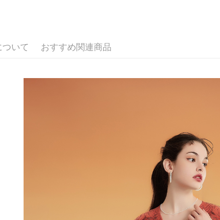
ジを基準
す。
配送毎にNT
4. 注文
4.ご注文
【歐薇 OU
合、注文
員の場合は
が発生し
付款後全
5.商品受
【歐薇 OU
評価内容
たはアプリ
配送毎にNT
について
おすすめ関連商品
ングでお
萊爾富取
【支払い
代金納付期
1. 分割払
配送毎にNT
プリをダウ
の締め日後
以内まで
2. SM
付款後萊
湾大直営店
お支払期限
配送毎にNT
で支払い
もとに計算
期限を延
7-11取貨
【注意事
（例：予
1. 本サ
配送毎にNT
の有無に関
よって提
スを購入
二、支払
付款後7-1
渡した後
1.初回 
配送毎にNT
す。
き、限度
2. 「OP
2.決済金額
宅配
人情報（
3.現在、
処理およ
配送毎にNT
報の確認
三、利用規
3. 完全
プロテクシ
宅配離島