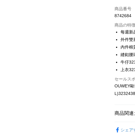
3回払
商品番号
合作金
コンビニ
8742684
華南商
LINE Pay
上海商
商品の特
国泰世
每週新
Apple Pay
台湾中
外件雙
HSBC
JKOPAY
內件棉
聯邦商
縫釦腰
元大商
Easy Walle
玉山商
牛仔323
台新國
Plus Pay
上衣323
台湾楽
セールス
OP Pay La
OUWEY
説明
【OP Pay
L)323243
AFTEE
1. 本サ
追加の申
説明
2. 支払い
一、 AF
商品関連
動的に OP
1.お支払
払いの回
ドウが表
配送方法
【歐薇 OU
す。
2.SMS
シェア
3. 実際
3.注文す
全家取貨
【歐薇 OU