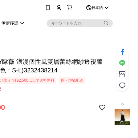
0
日本語
伊蕾序語
EY歐薇 浪漫個性風雙層蕾絲網紗透視膝
；S-L)3232438214
取り NT$2,500以上で送料無料
国・地域配送
元
90