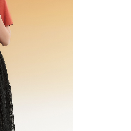
tps://oppay.tw/userRule
当サービスご利用の際に提供しなければならない個人情報（注
$120、NT$2,500以上で送料無料
名、電話番号、受取人の氏名、電話番号、受取人住所を含むが
ない）は、AFTEEに渡され当サービスで必要な範囲内で利用
市自取
AFTEEの個人情報の収集、処理、利用について、詳細は
公式ホームページの『個人情報の収集、処理及び利用に関する声
参照ください（
https://aftee.tw/privacypolicy/
）。
送料を確認
の初回ご利用の際に、審査を通過すれば、最高額がNT$10,000に
支払い期限を過ぎた場合、その金額に基づいて年利20%の遅
が加算されます。未成年の利用者は、事前に法定代理人または
意を得ればAFTEEをご利用いただけます。
の処理、利用について疑問がある、または関連する法律の権利
たい場合は、ネットプロテクションズ
rotections.co.jp
にご連絡ください。上記に示した個人情報
購入注文書とあわせてAFTEEにご提供いただく、または
にあなたの個人情報の収集、処理、利用を許可することににご同
けない場合は、当サービスを選択しないでください。