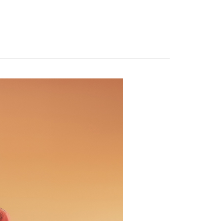
とします。
$120、NT$2,500以上で送料無料
成立後30分以内に確認取引を行わない場合や審査が通過しない場
が完了すると、携帯に支払い通知のSMSが届きます。アプリ会
WEY】
超值買一送一
は自動的にキャンセルされます。「転専審査」に未通過の状況
、AFTEE アプリプッシュ通知が届きます。
た場合は、システムの評価基準に達していないことを意味し、
家取貨
け取り時のお支払いは不要です。商品を確かめてから、SMSま
WEY】
全部商品│ALL
についての説明はいたしかねます。
の通知に従って、4大コンビニ、またはATM/オンラインバンキ
$120、NT$2,500以上で送料無料
支払いください。
貨付款
方法の説明】
限は最短で 14 日以内ですので、ご注意ください。AFTEE ア
いの金額は電信請求書に統合されず、「OP Pay Later」は毎月
$120、NT$2,500以上で送料無料
ンロードして AFTEE 会員になるとお支払い期限を最長 45 日
に支払いリマインダーのSMSを送信します。
延長できます。
Sのリンクを通じて請求書を開いた後、「コンビニバーコード／台
爾富取貨
舗／銀行振込／街口支払い／iPASS MONEY」などのチャネル
は、ショップが請求した期日と、AFTEEで延長できる日数を
$120、NT$2,500以上で送料無料
を選択できます。
されます。AFTEEで注文すると、商品を受け取るまで支払い
長できますが、商品を期限内に受け取れない場合があります
付款
項】
約商品や商品到着日が比較的遅い商品）。そのため、商品到着
ービスは「台湾大哥大株式会社」（以下「当社」といいます）に
$120、NT$2,500以上で送料無料
わらず、AFTEEで指定された期限内にお支払いください。
供され、ユーザーが取引時に本サービスを通じて商品やサービ
できるようにし、店舗が売買／分割払い売買の債権を当社に譲
い限度額
1取貨
、契約に基づいて当社の請求書で帳款を支払うことになりま
AFTEEを ご利用の際に、認証結果及び当社の審査の結果に基づ
$120、NT$2,500以上で送料無料
額が設定されます。
 Pay Later」を利用する契約関係の目的から、店舗はあなたの個
は最低NT$20です。
名前、電話または住所を含む）を台湾大哥大に提供し、収集、
台湾の会員のみご利用いただけます。
び利用するために、当社があなた本人と分割請求書に必要な情
$120、NT$2,500以上で送料無料
、照合および修正を行います。
約「AFTEE代金後払い」（以下当サービスという）はネット
なユーザーサービス規約については、以下のリンクを参照してく
ョンズ（以下 AFTEE という）が提供し、AFTEEが代金を徴収