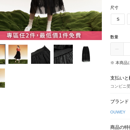
尺寸
S
数量
※ 本商品
支払いと
コンビニ受
お支払い
ブランド
クレジット
OUWEY
クレジッ
商品の特