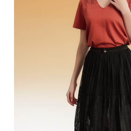
ださい：
ht
します。
配送毎にNT
文者の氏
これに限ら
付款後門
されます。
AFTEE
送料無料
明』をご
海外配送
AFTEE
なります。
延滞納金
後見人の同
個人情報
を行使し
cs_tw@netp
を、必要な
AFTEE
意いただ