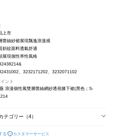
い、金利0、毎回
NT$230
21行の銀行
庫商業銀行
第一商業銀行
店頭代金引換
業銀行
彰化商業銀行
業儲蓄銀行
台北富邦商業銀行
徴
華商業銀行
兆豐國際商業銀行
品上市
小企業銀行
台中商業銀行
層蕾絲紗裙展現飄逸浪漫感
(台湾)商業銀行
華泰商業銀行
質斜紋面料透氣舒適
業銀行
遠東国際商業銀行
頭展現個性率性風格
業銀行
永豐商業銀行
t
業銀行
星展(台湾)商業銀行
2438214&
際商業銀行
中国信託商業銀行
2431002、3232171202、3232071102
天クレジットカード会社
ポイント
ter
歐薇 浪漫個性風雙層蕾絲網紗透視膝下裙(黑色；S-
 Later 使用説明】
8214
代金後払い
ービスは台湾大哥大によって提供され、台湾大哥大のユーザーは
請なしで即時に利用可能です。
方法で「OP Pay Later」を選択すると、注文が成立した後に自
TEE代金後払いについて
カテゴリー（4）
 Pay Later の取引プロセスに移行し、携帯番号を確認後、分割
い方法でAFTEE代金後払いを選択すると、携帯電話認証ウィン
数や支払い期限を選択し、支払いを確認すると取引が完了しま
示されます。
WEY】
牛仔│DENIM
で認証してお支払い手続を進めてください。
する
カスタマーサービス
の承認額、分割回数および費用については、後続の取引確認ペー
るときのお支払いは不要です。商品はご指定の住所に配送されま
付款
WEY】
➤ Outlet│春夏精選