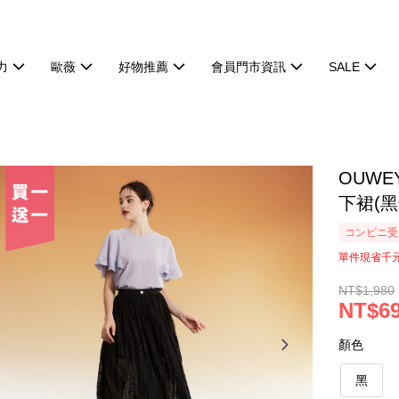
力
歐薇
好物推薦
會員門市資訊
SALE
OUW
下裙(黑色
コンビニ受け
單件現省千
NT$1,980
NT$6
顏色
黑