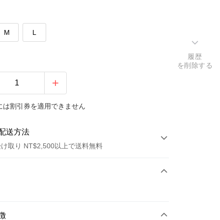
M
L
履歴
を削除する
には割引券を適用できません
配送方法
け取り NT$2,500以上で送料無料
方法
カード1回払い
トカード分割払い
徴