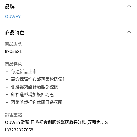
付款方式
品牌
信用卡一次付款
OUWEY
信用卡分期付款
3 期 0 利率 每期
NT$263
21家銀行
商品特色
合作金庫商業銀行
第一商業銀行
超商取貨付款
商品編號
華南商業銀行
彰化商業銀行
8905521
LINE Pay
上海商業儲蓄銀行
台北富邦商業銀行
國泰世華商業銀行
兆豐國際商業銀行
商品特色
Apple Pay
臺灣中小企業銀行
台中商業銀行
每週新品上市
匯豐（台灣）商業銀行
華泰商業銀行
街口支付
高含棉彈性布輕薄柔軟透氣佳
聯邦商業銀行
遠東國際商業銀行
元大商業銀行
永豐商業銀行
側腰鬆緊設計顯腰部線條
悠遊付
玉山商業銀行
星展（台灣）商業銀行
釦袢造型增加設計巧思
台新國際商業銀行
中國信託商業銀行
全盈+PAY
落肩剪裁打造休閒日系氛圍
台灣樂天信用卡公司
大哥付你分期
銷售重點
相關說明
OUWEY歐薇 日系都會側腰鬆緊落肩長洋裝(深藍色；S-
【大哥付你分期使用說明】
AFTEE先享後付
L)3232327058
1.本服務由台灣大哥大提供，台灣大哥大用戶可立即使用無須另外申請。
2.付款方式選擇「大哥付你分期」，訂單成立後會自動跳轉到大哥付的交易