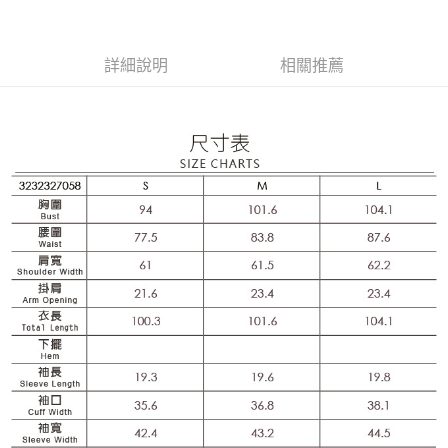
相關說明
流程，驗證手機門號後，選擇欲分期的期數、繳款截止日，確認付款後即完
【關於「AFTEE先享後付」】
成交易。
AFTEE先享後付是「在收到商品之後才付款」的支付方式。 讓您購物簡單
運送方式
3.實際核准額度、可分期數及費用金額請依後續交易確認頁面所載為準。
便利好安心！
詳細說明
相關推薦
4.訂單成立30分鐘內，如未前往確認交易或遇審核未通過，訂單將自動取
１．簡單：不需註冊會員、不需綁卡、不需儲值。
全家取貨付款
消。如遇「轉專審核」未通過狀況，表示未達大哥付你分期系統評分，恕無
２．便利：只要手機號碼，簡訊認證，即可結帳。
法說明評估內容。
每筆NT$120，滿NT$2,500(含以上)免運費
３．安心：先確認商品／服務後，再付款。
【繳款方式說明】
1.分期款項不併入電信帳單，「大哥付你分期」於每月結算日後寄送繳費提
付款後全家取貨
【「AFTEE先享後付」結帳流程】
醒簡訊。
１．於結帳方式選擇「AFTEE先享後付」後，將跳轉至「AFTEE先享後付」
每筆NT$120，滿NT$2,500(含以上)免運費
2.透過簡訊連結打開帳單後，可選擇「超商條碼／台灣大直營門市／銀行轉
結帳頁面，進行簡訊認證並確認金額後，即可完成結帳。
帳／街口支付／iPASS MONEY」等通路繳費。
２．訂單成立數日內，您將收到繳費通知簡訊。
萊爾富取貨付款
３．收到繳費通知簡訊後14天內，點擊此簡訊中的連結，可透過四大超商／
【注意事項】
每筆NT$120，滿NT$2,500(含以上)免運費
ATM／網路銀行／等多元方式進行付款，方視為交易完成。
1.本服務係由「台灣大哥大股份有限公司」（以下簡稱本公司）所提供，讓
※ 請注意：結帳手續完成當下不需立刻繳費，但若您需要取消訂單，請聯絡
用戶於交易時，得透過本服務購買商品或服務，並由商店將買賣／分期付款
付款後萊爾富取貨
購買商品的店家。未經商家同意取消之訂單仍視為有效，需透過AFTEE先享
買賣價金債權讓與本公司後，依約使用本公司帳單繳交帳款。
後付繳納相關費用。
每筆NT$120，滿NT$2,500(含以上)免運費
2.基於同意付款使用「大哥付你分期」之契約關係目的，商店將以您的個人
※ 交易是否成功請以「AFTEE先享後付 」之結帳頁面顯示為準，若有關於
資料（包含姓名、電話或地址）提供予台灣大哥大進項蒐集、處理及利用，
是否繳費成功／繳費後需取消欲退款等相關疑問，請聯繫「AFTEE先享後付
7-11取貨付款
由本公司與您本人進行分期帳單所需資料之確認、核對及更正。
客戶支援中心」
https://netprotections.freshdesk.com/support/home
3.完整用戶服務條款，請詳閱以下連結：
https://oppay.tw/userRule
每筆NT$120，滿NT$2,500(含以上)免運費
【注意事項】
１．透過由恩沛科技股份有限公司提供之「AFTEE先享後付」服務完成之交
付款後7-11取貨
易，需依本服務之必要範圍內提供個人資料，並將交易相關給付款項請求債
每筆NT$120，滿NT$2,500(含以上)免運費
權轉讓予恩沛科技股份有限公司。