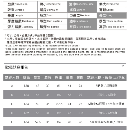
２．關於個人資料處理事宜，請瀏覽以下網址：
宅配
https://aftee.tw/terms/#terms3
３．未成年的使用者請事先徵得法定代理人或監護人之同意方可使用
每筆NT$120，滿NT$2,500(含以上)免運費
「AFTEE先享後付」，若未經同意申辦者引起之損失，本公司不負相關責
任。
宅配離島
４．使用「AFTEE先享後付」時，將依據個別帳號之用戶狀況，依本公司即
每筆NT$120，滿NT$2,500(含以上)免運費
時審查核予不同之上限額度；若仍有額度不足之情形，本公司將視審查結果
請求用戶進行身份認證。
付款後門市自取
５．嚴禁一人註冊多個帳號或使用他人資訊註冊。若發現惡意使用之情形，
恩沛科技股份有限公司將有權停止該用戶之使用額度並採取法律行動。
免運費
海外配送
查看運費