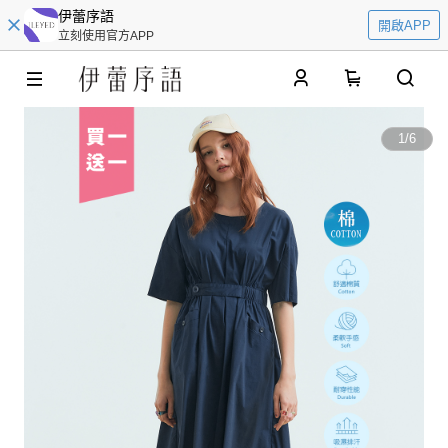
伊蕾序語
開啟APP
立刻使用官方APP
0
1
/
6