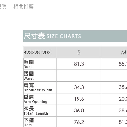
醒簡訊。
付款後全
１．於結帳
說明
相關推薦
【元動力
2.透過簡
付」結帳
每筆NT$1
帳／街口支
２．訂單
活動專區
３．收到繳
萊爾富取
【注意事
／ATM／
1.本服務
每筆NT$1
※ 請注意
用戶於交
絡購買商品
款買賣價
先享後付
付款後萊
2.基於同
※ 交易是
每筆NT$1
資料（包
是否繳費成
用，由本
付客戶支
7-11取貨
3.完整用
【注意事
每筆NT$1
１．透過由
交易，需
付款後7-1
求債權轉
每筆NT$1
２．關於
https://aft
宅配
３．未成
「AFTE
每筆NT$1
任。
４．使用「
宅配離島
即時審查
每筆NT$1
結果請求
５．嚴禁