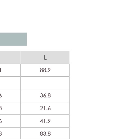
家取貨
方式選擇「AFTEE先享後付」後，將跳轉至「AFTEE先享後
】美型健身衣著
賽道美學
訊連結打開帳單後，可選擇「超商條碼／台灣大直營門市／銀行轉
頁面，進行簡訊認證並確認金額後，即可完成結帳。
20，滿NT$2,500(含以上)免運費
付／iPASS MONEY」等通路繳費。
成立數日內，您將收到繳費通知簡訊。
費通知簡訊後14天內，點擊此簡訊中的連結，可透過四大超商
貨付款
項】
網路銀行／等多元方式進行付款，方視為交易完成。
係由「台灣大哥大股份有限公司」（以下簡稱本公司）所提供，讓
20，滿NT$2,500(含以上)免運費
：結帳手續完成當下不需立刻繳費，但若您需要取消訂單，請聯
易時，得透過本服務購買商品或服務，並由商店將買賣／分期付
的店家。未經商家同意取消之訂單仍視為有效，需透過AFTEE
金債權讓與本公司後，依約使用本公司帳單繳交帳款。
繳納相關費用。
爾富取貨
意付款使用「大哥付你分期」之契約關係目的，商店將以您的個人
否成功請以「AFTEE先享後付 」之結帳頁面顯示為準，若有關於
20，滿NT$2,500(含以上)免運費
含姓名、電話或地址）提供予台灣大哥大進項蒐集、處理及利
功／繳費後需取消欲退款等相關疑問，請聯繫「AFTEE先享後
公司與您本人進行分期帳單所需資料之確認、核對及更正。
援中心」
https://netprotections.freshdesk.com/support/home
付款
戶服務條款，請詳閱以下連結：
https://oppay.tw/userRule
項】
20，滿NT$2,500(含以上)免運費
恩沛科技股份有限公司提供之「AFTEE先享後付」服務完成之
依本服務之必要範圍內提供個人資料，並將交易相關給付款項請
1取貨
讓予恩沛科技股份有限公司。
20，滿NT$2,500(含以上)免運費
個人資料處理事宜，請瀏覽以下網址：
ee.tw/terms/#terms3
年的使用者請事先徵得法定代理人或監護人之同意方可使用
E先享後付」，若未經同意申辦者引起之損失，本公司不負相關責
20，滿NT$2,500(含以上)免運費
AFTEE先享後付」時，將依據個別帳號之用戶狀況，依本公司
核予不同之上限額度；若仍有額度不足之情形，本公司將視審查
20，滿NT$2,500(含以上)免運費
用戶進行身份認證。
一人註冊多個帳號或使用他人資訊註冊。若發現惡意使用之情