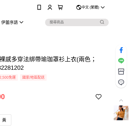
0
中文 (繁體)
伊蕾序語
 裸感多穿法綁帶瑜珈罩衫上衣(兩色；
32281202
2,500免運
國家/地區配送
90
黃