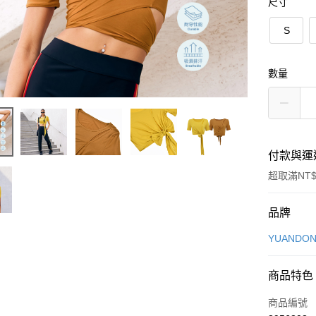
尺寸
S
數量
付款與運
超取滿NT$
付款方式
品牌
信用卡一
YUANDON
信用卡分
商品特色
3 期 
商品編號
合作金
超商取貨