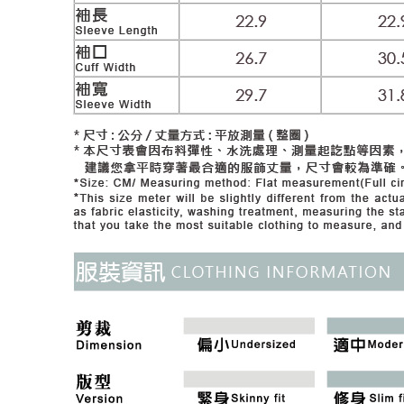
付款後門
形，恩沛
動。
免運費
海外配送