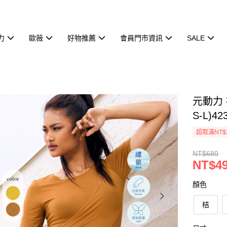
力
歐薇
好物推薦
會員門市資訊
SALE
元動力
S-L)42
超取滿NT$
NT$680
NT$4
顏色
桔