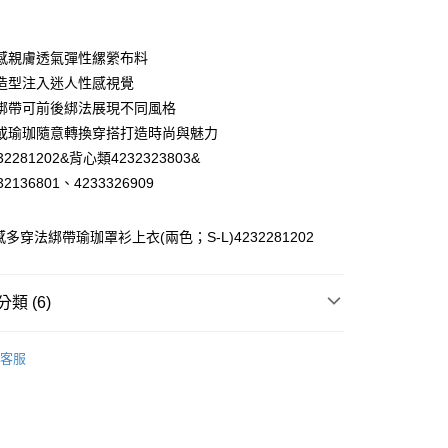
業銀行
彰化商業銀行
業儲蓄銀行
台北富邦商業銀行
華商業銀行
兆豐國際商業銀行
感親膚透氣彈性縲縈布料
小企業銀行
台中商業銀行
造型注入迷人性感視覺
台灣）商業銀行
華泰商業銀行
綁帶可前後綁法展現不同風格
業銀行
遠東國際商業銀行
或瑜珈隨意轉換穿搭打造時尚與魅力
業銀行
永豐商業銀行
2281202&背心類4232323803&
業銀行
星展（台灣）商業銀行
際商業銀行
中國信託商業銀行
2136801、4233326909
天信用卡公司
分期
多穿法綁帶瑜珈罩衫上衣(兩色；S-L)4232281202
你分期使用說明】
享後付
由台灣大哥大提供，台灣大哥大用戶可立即使用無須另外申請。
式選擇「大哥付你分期」，訂單成立後會自動跳轉到大哥付的交易
類 (6)
證手機門號後，選擇欲分期的期數、繳款截止日，確認付款後即
FTEE先享後付」】
。
先享後付是「在收到商品之後才付款」的支付方式。 讓您購物簡單
】美型健身衣著
上衣│TOP
准額度、可分期數及費用金額請依後續交易確認頁面所載為準。
心！
客服
立30分鐘內，如未前往確認交易或遇審核未通過，訂單將自動取
】美型健身衣著
：不需註冊會員、不需綁卡、不需儲值。
瑜珈養成計劃
「轉專審核」未通過狀況，表示未達大哥付你分期系統評分，恕
：只要手機號碼，簡訊認證，即可結帳。
付款
評估內容。
】美型健身衣著
全部商品│ALL
：先確認商品／服務後，再付款。
式說明】
20，滿NT$2,500(含以上)免運費
】美型健身衣著
避暑穿搭 任選買3送1
項不併入電信帳單，「大哥付你分期」於每月結算日後寄送繳費提
EE先享後付」結帳流程】