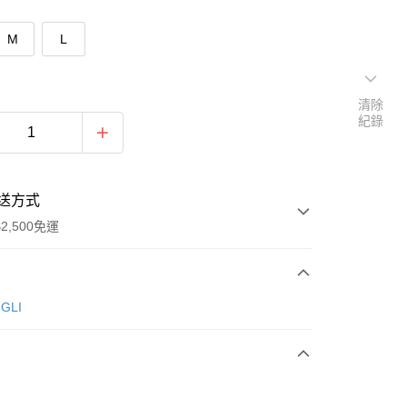
M
L
清除
紀錄
送方式
2,500免運
次付款
GLI
期付款
0 利率 每期
NT$163
21家銀行
庫商業銀行
第一商業銀行
付款