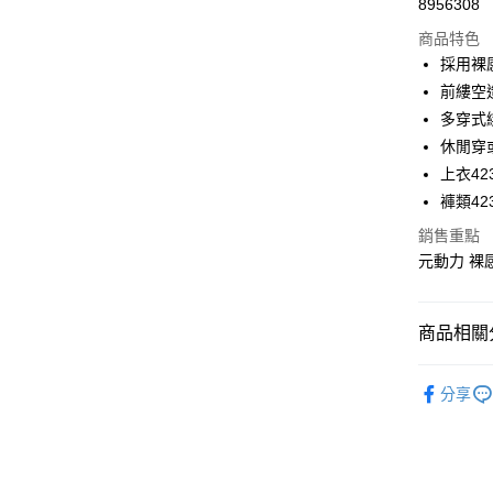
8956308
華南商
LINE Pay
上海商
商品特色
國泰世
採用裸
Apple Pay
臺灣中
前縷空
匯豐（
街口支付
多穿式
聯邦商
休閒穿
元大商
悠遊付
上衣423
玉山商
台新國
全盈+PAY
褲類423
台灣樂
銷售重點
大哥付你
元動力 裸感
相關說明
【大哥付
AFTEE先
1.本服務
2.付款方
相關說明
商品相關分
流程，驗
【關於「A
完成交易
AFTEE
【元動力
3.實際核
便利好安
分享
運送方式
4.訂單成
【元動力
１．簡單
消。如遇
２．便利
全家取貨
無法說明
【元動力
３．安心
【繳款方
每筆NT$1
【元動力
1.分期款
【「AFT