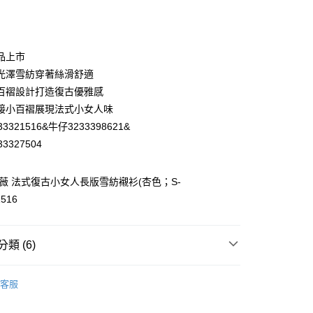
庫商業銀行
第一商業銀行
付款
業銀行
彰化商業銀行
業儲蓄銀行
台北富邦商業銀行
華商業銀行
兆豐國際商業銀行
品上市
小企業銀行
台中商業銀行
光澤雪紡穿著絲滑舒適
台灣）商業銀行
華泰商業銀行
百褶設計打造復古優雅感
業銀行
遠東國際商業銀行
接小百褶展現法式小女人味
業銀行
永豐商業銀行
3321516&牛仔3233398621&
業銀行
星展（台灣）商業銀行
際商業銀行
中國信託商業銀行
3327504
天信用卡公司
分期
歐薇 法式復古小女人長版雪紡襯衫(杏色；S-
1516
你分期使用說明】
享後付
由台灣大哥大提供，台灣大哥大用戶可立即使用無須另外申請。
式選擇「大哥付你分期」，訂單成立後會自動跳轉到大哥付的交易
證手機門號後，選擇欲分期的期數、繳款截止日，確認付款後即
FTEE先享後付」】
類 (6)
。
先享後付是「在收到商品之後才付款」的支付方式。 讓您購物簡單
准額度、可分期數及費用金額請依後續交易確認頁面所載為準。
心！
WEY】
上衣│TOP
立30分鐘內，如未前往確認交易或遇審核未通過，訂單將自動取
：不需註冊會員、不需綁卡、不需儲值。
客服
「轉專審核」未通過狀況，表示未達大哥付你分期系統評分，恕
：只要手機號碼，簡訊認證，即可結帳。
付款
WEY】
➤ Outlet│秋冬精選
評估內容。
：先確認商品／服務後，再付款。
式說明】