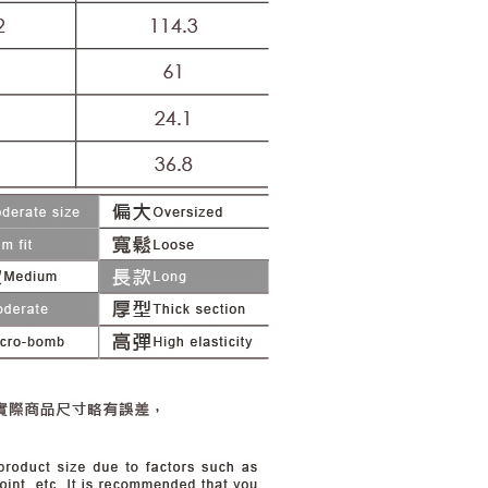
20，滿NT$2,500(含以上)免運費
用戶進行身份認證。
一人註冊多個帳號或使用他人資訊註冊。若發現惡意使用之情
市自取
科技股份有限公司將有權停止該用戶之使用額度並採取法律行
查看運費