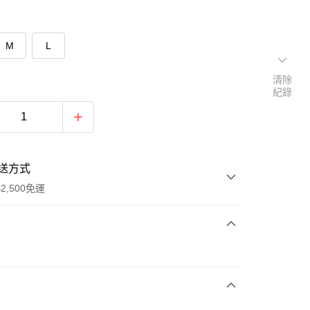
M
L
清除
紀錄
送方式
2,500免運
次付款
期付款
0 利率 每期
NT$226
21家銀行