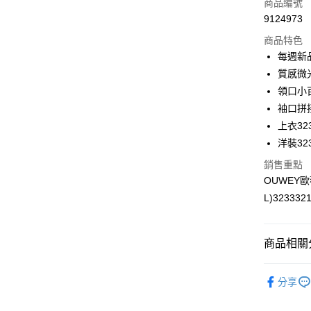
商品編號
合作金
超商取貨
9124973
華南商
LINE Pay
上海商
商品特色
國泰世
每週新
Apple Pay
臺灣中
質感微
匯豐（
街口支付
領口小
聯邦商
袖口拼
元大商
悠遊付
上衣323
玉山商
台新國
全盈+PAY
洋裝323
台灣樂
銷售重點
大哥付你
OUWEY
相關說明
L)323332
【大哥付
AFTEE先
1.本服務
2.付款方
相關說明
流程，驗
【關於「A
商品相關分
完成交易
AFTEE
3.實際核
便利好安
運送方式
【歐薇 OU
4.訂單成
１．簡單
分享
消。如遇
２．便利
全家取貨
【歐薇 OU
無法說明
３．安心
【繳款方