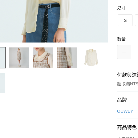
尺寸
S
數量
付款與運
超取滿NT$
付款方式
品牌
信用卡一
OUWEY
信用卡分
商品特色
3 期 