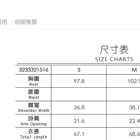
每筆NT$1
【歐薇 OU
1.分期款
【「AFT
醒簡訊。
付款後全
１．於結帳
【歐薇 OU
2.透過簡
付」結帳
每筆NT$1
說明
相關推薦
帳／街口支
【歐薇 OU
２．訂單
３．收到繳
萊爾富取
活動專區
【注意事
／ATM／
1.本服務
每筆NT$1
※ 請注意
用戶於交
絡購買商品
款買賣價
先享後付
付款後萊
2.基於同
※ 交易是
每筆NT$1
資料（包
是否繳費成
用，由本
付客戶支
7-11取貨
3.完整用
【注意事
每筆NT$1
１．透過由
交易，需
付款後7-1
求債權轉
每筆NT$1
２．關於
https://aft
宅配
３．未成
「AFTE
每筆NT$1
任。
４．使用「
宅配離島
即時審查