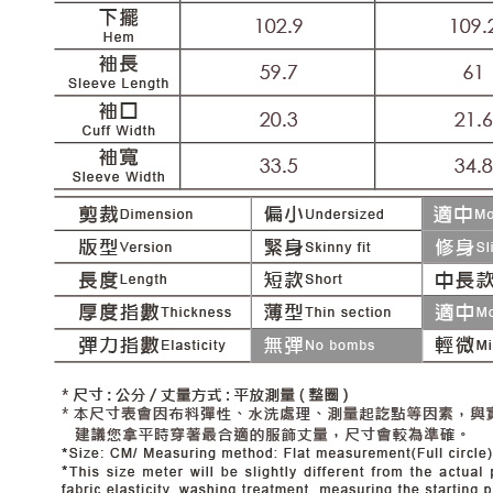
每筆NT$1
結果請求
５．嚴禁
付款後門
形，恩沛
動。
免運費
海外配送