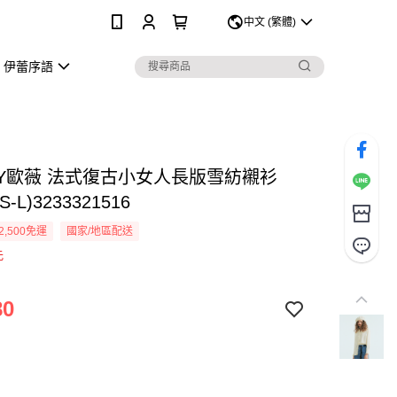
0
中文 (繁體)
伊蕾序語
EY歐薇 法式復古小女人長版雪紡襯衫
-L)3233321516
2,500免運
國家/地區配送
元
80