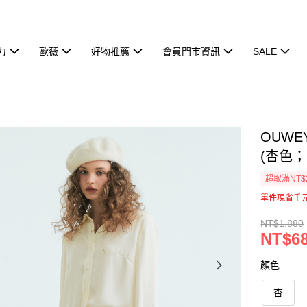
力
歐薇
好物推薦
會員門市資訊
SALE
OUW
(杏色；S
超取滿NT$
單件現省千
NT$1,880
NT$6
顏色
杏