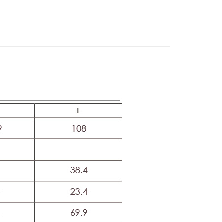
20，滿NT$2,500(含以上)免運費
WEY】
薇甜職場女力
項不併入電信帳單，「大哥付你分期」於每月結算日後寄送繳費提
EE先享後付」結帳流程】
家取貨
方式選擇「AFTEE先享後付」後，將跳轉至「AFTEE先享後
WEY】
秋冬outlet↘$680
訊連結打開帳單後，可選擇「超商條碼／台灣大直營門市／銀行轉
頁面，進行簡訊認證並確認金額後，即可完成結帳。
20，滿NT$2,500(含以上)免運費
付／iPASS MONEY」等通路繳費。
WEY】
全部商品│ALL
成立數日內，您將收到繳費通知簡訊。
費通知簡訊後14天內，點擊此簡訊中的連結，可透過四大超商
貨付款
項】
網路銀行／等多元方式進行付款，方視為交易完成。
係由「台灣大哥大股份有限公司」（以下簡稱本公司）所提供，讓
20，滿NT$2,500(含以上)免運費
：結帳手續完成當下不需立刻繳費，但若您需要取消訂單，請聯
易時，得透過本服務購買商品或服務，並由商店將買賣／分期付
的店家。未經商家同意取消之訂單仍視為有效，需透過AFTEE
金債權讓與本公司後，依約使用本公司帳單繳交帳款。
繳納相關費用。
爾富取貨
意付款使用「大哥付你分期」之契約關係目的，商店將以您的個人
否成功請以「AFTEE先享後付 」之結帳頁面顯示為準，若有關於
20，滿NT$2,500(含以上)免運費
含姓名、電話或地址）提供予台灣大哥大進項蒐集、處理及利
功／繳費後需取消欲退款等相關疑問，請聯繫「AFTEE先享後
公司與您本人進行分期帳單所需資料之確認、核對及更正。
援中心」
https://netprotections.freshdesk.com/support/home
付款
戶服務條款，請詳閱以下連結：
https://oppay.tw/userRule
項】
20，滿NT$2,500(含以上)免運費
恩沛科技股份有限公司提供之「AFTEE先享後付」服務完成之
依本服務之必要範圍內提供個人資料，並將交易相關給付款項請
1取貨
讓予恩沛科技股份有限公司。
20，滿NT$2,500(含以上)免運費
個人資料處理事宜，請瀏覽以下網址：
ee.tw/terms/#terms3
年的使用者請事先徵得法定代理人或監護人之同意方可使用
E先享後付」，若未經同意申辦者引起之損失，本公司不負相關責
20，滿NT$2,500(含以上)免運費
AFTEE先享後付」時，將依據個別帳號之用戶狀況，依本公司
核予不同之上限額度；若仍有額度不足之情形，本公司將視審查