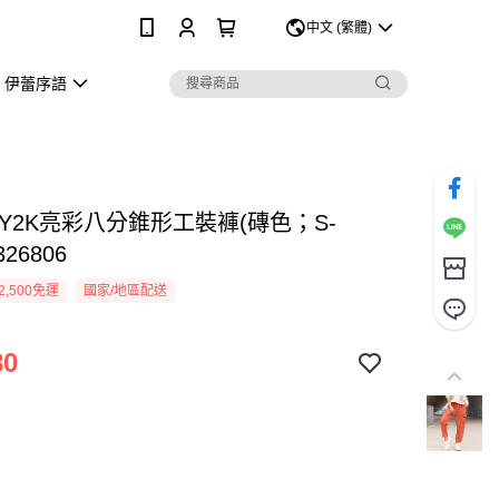
0
中文 (繁體)
伊蕾序語
Y2K亮彩八分錐形工裝褲(磚色；S-
326806
2,500免運
國家/地區配送
80