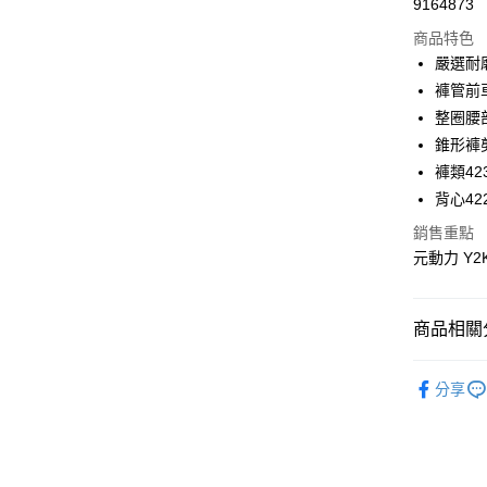
9164873
華南商
LINE Pay
上海商
商品特色
國泰世
嚴選耐
Apple Pay
臺灣中
褲管前
匯豐（
街口支付
整圈腰
聯邦商
錐形褲
元大商
悠遊付
褲類423
玉山商
台新國
全盈+PAY
背心422
台灣樂
銷售重點
大哥付你
元動力 Y2
相關說明
【大哥付
AFTEE先
1.本服務
2.付款方
相關說明
商品相關分
流程，驗
【關於「A
完成交易
AFTEE
【元動力
3.實際核
便利好安
分享
運送方式
4.訂單成
【元動力
１．簡單
消。如遇
２．便利
全家取貨
無法說明
【元動力
３．安心
【繳款方
每筆NT$1
【元動力
1.分期款
【「AFT