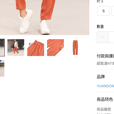
尺寸
S
數量
付款與運
超取滿NT$
付款方式
品牌
信用卡一
YUANDON
信用卡分
商品特色
3 期 
商品編號
合作金
超商取貨