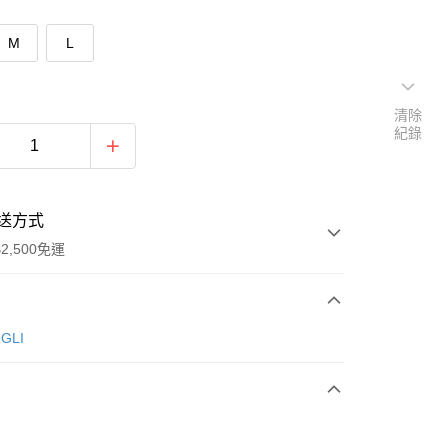
M
L
清除
紀錄
送方式
2,500免運
次付款
GLI
期付款
0 利率 每期
NT$193
21家銀行
庫商業銀行
第一商業銀行
付款