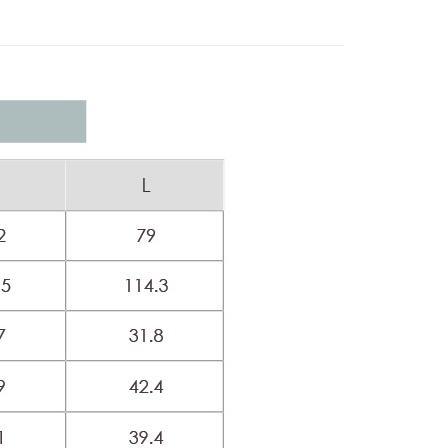
家取貨
方式選擇「AFTEE先享後付」後，將跳轉至「AFTEE先享後
】美型健身衣著
賽道美學
訊連結打開帳單後，可選擇「超商條碼／台灣大直營門市／銀行轉
頁面，進行簡訊認證並確認金額後，即可完成結帳。
20，滿NT$2,500(含以上)免運費
付／iPASS MONEY」等通路繳費。
成立數日內，您將收到繳費通知簡訊。
費通知簡訊後14天內，點擊此簡訊中的連結，可透過四大超商
貨付款
項】
網路銀行／等多元方式進行付款，方視為交易完成。
】美型健身衣著
街潮混搭
係由「台灣大哥大股份有限公司」（以下簡稱本公司）所提供，讓
20，滿NT$2,500(含以上)免運費
：結帳手續完成當下不需立刻繳費，但若您需要取消訂單，請聯
易時，得透過本服務購買商品或服務，並由商店將買賣／分期付
的店家。未經商家同意取消之訂單仍視為有效，需透過AFTEE
金債權讓與本公司後，依約使用本公司帳單繳交帳款。
繳納相關費用。
爾富取貨
意付款使用「大哥付你分期」之契約關係目的，商店將以您的個人
否成功請以「AFTEE先享後付 」之結帳頁面顯示為準，若有關於
20，滿NT$2,500(含以上)免運費
含姓名、電話或地址）提供予台灣大哥大進項蒐集、處理及利
功／繳費後需取消欲退款等相關疑問，請聯繫「AFTEE先享後
公司與您本人進行分期帳單所需資料之確認、核對及更正。
援中心」
https://netprotections.freshdesk.com/support/home
付款
戶服務條款，請詳閱以下連結：
https://oppay.tw/userRule
項】
20，滿NT$2,500(含以上)免運費
恩沛科技股份有限公司提供之「AFTEE先享後付」服務完成之
依本服務之必要範圍內提供個人資料，並將交易相關給付款項請
1取貨
讓予恩沛科技股份有限公司。
20，滿NT$2,500(含以上)免運費
個人資料處理事宜，請瀏覽以下網址：
ee.tw/terms/#terms3
年的使用者請事先徵得法定代理人或監護人之同意方可使用
E先享後付」，若未經同意申辦者引起之損失，本公司不負相關責
20，滿NT$2,500(含以上)免運費
AFTEE先享後付」時，將依據個別帳號之用戶狀況，依本公司
核予不同之上限額度；若仍有額度不足之情形，本公司將視審查
20，滿NT$2,500(含以上)免運費
用戶進行身份認證。
一人註冊多個帳號或使用他人資訊註冊。若發現惡意使用之情