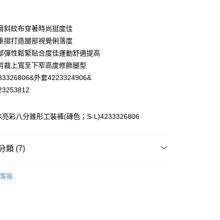
業銀行
彰化商業銀行
業儲蓄銀行
台北富邦商業銀行
華商業銀行
兆豐國際商業銀行
磨斜紋布穿著時尚挺度佳
小企業銀行
台中商業銀行
車摺打造腿部視覺俐落度
台灣）商業銀行
華泰商業銀行
部彈性鬆緊貼合度佳運動舒適提高
業銀行
遠東國際商業銀行
剪裁上寬至下窄高度修飾腿型
業銀行
永豐商業銀行
3326806&外套4223324906&
業銀行
星展（台灣）商業銀行
際商業銀行
中國信託商業銀行
3253812
天信用卡公司
分期
K亮彩八分錐形工裝褲(磚色；S-L)4233326806
你分期使用說明】
享後付
由台灣大哥大提供，台灣大哥大用戶可立即使用無須另外申請。
式選擇「大哥付你分期」，訂單成立後會自動跳轉到大哥付的交易
類 (7)
證手機門號後，選擇欲分期的期數、繳款截止日，確認付款後即
FTEE先享後付」】
。
先享後付是「在收到商品之後才付款」的支付方式。 讓您購物簡單
】美型健身衣著
下著│BOTTOM
准額度、可分期數及費用金額請依後續交易確認頁面所載為準。
心！
客服
立30分鐘內，如未前往確認交易或遇審核未通過，訂單將自動取
】美型健身衣著
：不需註冊會員、不需綁卡、不需儲值。
全部商品│ALL
「轉專審核」未通過狀況，表示未達大哥付你分期系統評分，恕
：只要手機號碼，簡訊認證，即可結帳。
付款
評估內容。
】美型健身衣著
山系機能穿搭
：先確認商品／服務後，再付款。
式說明】
20，滿NT$2,500(含以上)免運費
】美型健身衣著
避暑穿搭 任選買3送1
項不併入電信帳單，「大哥付你分期」於每月結算日後寄送繳費提
EE先享後付」結帳流程】