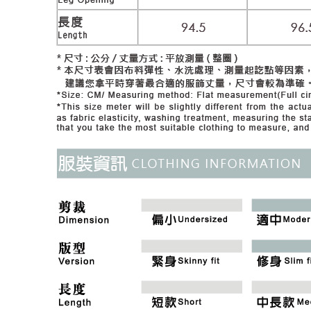
付款後門
形，恩沛
動。
免運費
海外配送