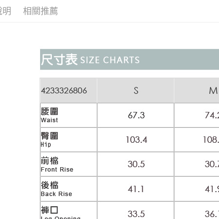
醒簡訊。
付款後全
１．於結帳
說明
相關推薦
【元動力
2.透過簡
付」結帳
每筆NT$1
帳／街口支
２．訂單
活動專區
３．收到繳
萊爾富取
【注意事
／ATM／
【元動力
1.本服務
每筆NT$1
※ 請注意
用戶於交
絡購買商品
款買賣價
先享後付
付款後萊
2.基於同
※ 交易是
每筆NT$1
資料（包
是否繳費成
用，由本
付客戶支
7-11取貨
3.完整用
【注意事
每筆NT$1
１．透過由
交易，需
付款後7-1
求債權轉
每筆NT$1
２．關於
https://aft
宅配
３．未成
「AFTE
每筆NT$1
任。
４．使用「
宅配離島
即時審查
每筆NT$1
結果請求
５．嚴禁