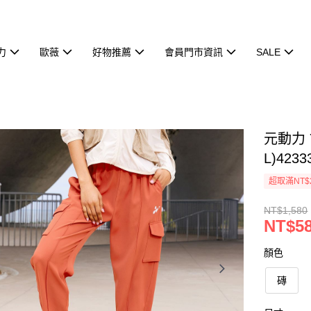
力
歐薇
好物推薦
會員門市資訊
SALE
元動力 
L)4233
超取滿NT$
NT$1,580
NT$5
顏色
磚