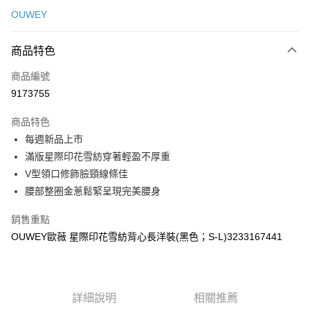
信用卡一次付款
OUWEY
信用卡分期付款
3 期 0 利率 每期
NT$326
21家銀行
商品特色
合作金庫商業銀行
第一商業銀行
超商取貨付款
商品編號
華南商業銀行
彰化商業銀行
9173755
LINE Pay
上海商業儲蓄銀行
台北富邦商業銀行
國泰世華商業銀行
兆豐國際商業銀行
商品特色
Apple Pay
臺灣中小企業銀行
台中商業銀行
每週新品上市
匯豐（台灣）商業銀行
華泰商業銀行
街口支付
滿版星際印花雪紡穿著輕盈不厚重
聯邦商業銀行
遠東國際商業銀行
元大商業銀行
永豐商業銀行
V型領口修飾臉頸線條佳
悠遊付
玉山商業銀行
星展（台灣）商業銀行
腰部整圈金蔥鬆緊呈現完美腰身
台新國際商業銀行
中國信託商業銀行
全盈+PAY
台灣樂天信用卡公司
銷售重點
大哥付你分期
OUWEY歐薇 星際印花雪紡背心長洋裝(黑色；S-L)3233167441
相關說明
【大哥付你分期使用說明】
AFTEE先享後付
1.本服務由台灣大哥大提供，台灣大哥大用戶可立即使用無須另外申請。
2.付款方式選擇「大哥付你分期」，訂單成立後會自動跳轉到大哥付的交易
相關說明
詳細說明
相關推薦
流程，驗證手機門號後，選擇欲分期的期數、繳款截止日，確認付款後即完
【關於「AFTEE先享後付」】