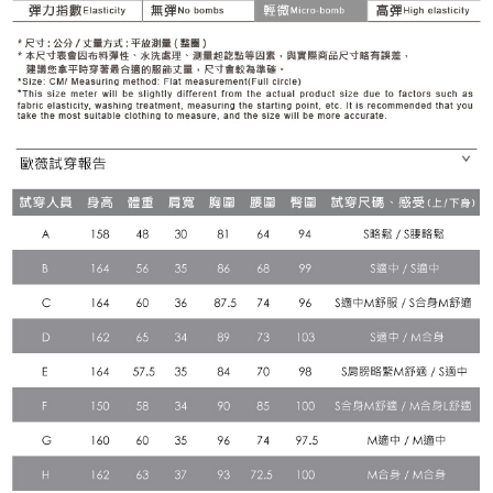
３．未成年的使用者請事先徵得法定代理人或監護人之同意方可使用
每筆NT$120，滿NT$2,500(含以上)免運費
「AFTEE先享後付」，若未經同意申辦者引起之損失，本公司不負相關責
任。
宅配離島
４．使用「AFTEE先享後付」時，將依據個別帳號之用戶狀況，依本公司即
每筆NT$120，滿NT$2,500(含以上)免運費
時審查核予不同之上限額度；若仍有額度不足之情形，本公司將視審查結果
請求用戶進行身份認證。
付款後門市自取
５．嚴禁一人註冊多個帳號或使用他人資訊註冊。若發現惡意使用之情形，
恩沛科技股份有限公司將有權停止該用戶之使用額度並採取法律行動。
免運費
海外配送
查看運費