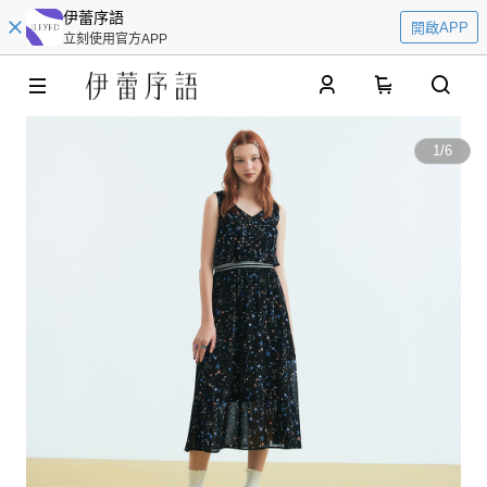
伊蕾序語
開啟APP
立刻使用官方APP
0
1
/
6