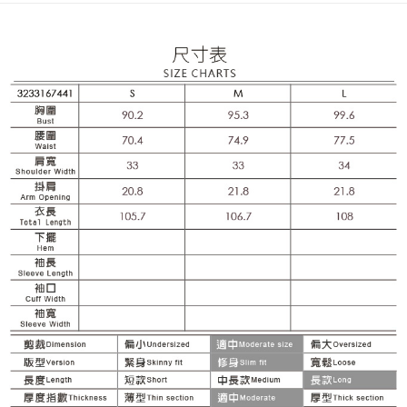
成交易。
AFTEE先享後付是「在收到商品之後才付款」的支付方式。 讓您購物簡單
運送方式
3.實際核准額度、可分期數及費用金額請依後續交易確認頁面所載為準。
便利好安心！
4.訂單成立30分鐘內，如未前往確認交易或遇審核未通過，訂單將自動取
１．簡單：不需註冊會員、不需綁卡、不需儲值。
全家取貨付款
消。如遇「轉專審核」未通過狀況，表示未達大哥付你分期系統評分，恕無
２．便利：只要手機號碼，簡訊認證，即可結帳。
法說明評估內容。
每筆NT$120，滿NT$2,500(含以上)免運費
３．安心：先確認商品／服務後，再付款。
【繳款方式說明】
1.分期款項不併入電信帳單，「大哥付你分期」於每月結算日後寄送繳費提
付款後全家取貨
【「AFTEE先享後付」結帳流程】
醒簡訊。
１．於結帳方式選擇「AFTEE先享後付」後，將跳轉至「AFTEE先享後付」
每筆NT$120，滿NT$2,500(含以上)免運費
2.透過簡訊連結打開帳單後，可選擇「超商條碼／台灣大直營門市／銀行轉
結帳頁面，進行簡訊認證並確認金額後，即可完成結帳。
帳／街口支付／iPASS MONEY」等通路繳費。
２．訂單成立數日內，您將收到繳費通知簡訊。
萊爾富取貨付款
３．收到繳費通知簡訊後14天內，點擊此簡訊中的連結，可透過四大超商／
【注意事項】
每筆NT$120，滿NT$2,500(含以上)免運費
ATM／網路銀行／等多元方式進行付款，方視為交易完成。
1.本服務係由「台灣大哥大股份有限公司」（以下簡稱本公司）所提供，讓
※ 請注意：結帳手續完成當下不需立刻繳費，但若您需要取消訂單，請聯絡
用戶於交易時，得透過本服務購買商品或服務，並由商店將買賣／分期付款
付款後萊爾富取貨
購買商品的店家。未經商家同意取消之訂單仍視為有效，需透過AFTEE先享
買賣價金債權讓與本公司後，依約使用本公司帳單繳交帳款。
後付繳納相關費用。
每筆NT$120，滿NT$2,500(含以上)免運費
2.基於同意付款使用「大哥付你分期」之契約關係目的，商店將以您的個人
※ 交易是否成功請以「AFTEE先享後付 」之結帳頁面顯示為準，若有關於
資料（包含姓名、電話或地址）提供予台灣大哥大進項蒐集、處理及利用，
是否繳費成功／繳費後需取消欲退款等相關疑問，請聯繫「AFTEE先享後付
7-11取貨付款
由本公司與您本人進行分期帳單所需資料之確認、核對及更正。
客戶支援中心」
https://netprotections.freshdesk.com/support/home
3.完整用戶服務條款，請詳閱以下連結：
https://oppay.tw/userRule
每筆NT$120，滿NT$2,500(含以上)免運費
【注意事項】
１．透過由恩沛科技股份有限公司提供之「AFTEE先享後付」服務完成之交
付款後7-11取貨
易，需依本服務之必要範圍內提供個人資料，並將交易相關給付款項請求債
每筆NT$120，滿NT$2,500(含以上)免運費
權轉讓予恩沛科技股份有限公司。
２．關於個人資料處理事宜，請瀏覽以下網址：
宅配
https://aftee.tw/terms/#terms3