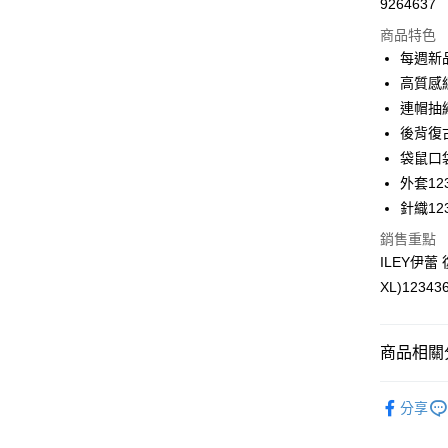
9264637
華南商
LINE Pay
上海商
商品特色
國泰世
每週新
Apple Pay
臺灣中
高質感
匯豐（
街口支付
連帽抽
聯邦商
後背復
元大商
悠遊付
袋鼠口
玉山商
台新國
全盈+PAY
外套123
台灣樂
針織123
大哥付你
銷售重點
相關說明
ILEY伊
【大哥付
AFTEE先
1.本服務
XL)12343
2.付款方
相關說明
流程，驗
【關於「A
完成交易
AFTEE
商品相關分
3.實際核
便利好安
運送方式
4.訂單成
１．簡單
消。如遇
【伊蕾 IL
２．便利
全家取貨
無法說明
分享
３．安心
【伊蕾 IL
【繳款方
每筆NT$1
1.分期款
【「AFT