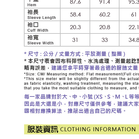
付款後門
形，恩沛
動。
免運費
海外配送