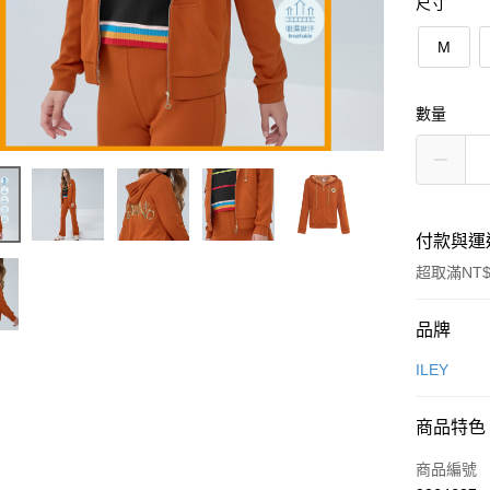
尺寸
M
數量
付款與運
超取滿NT$
付款方式
品牌
信用卡一
ILEY
信用卡分
商品特色
3 期 
商品編號
合作金
超商取貨