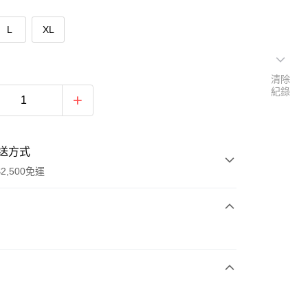
L
XL
清除
紀錄
送方式
2,500免運
次付款
期付款
0 利率 每期
NT$393
21家銀行
庫商業銀行
第一商業銀行
付款