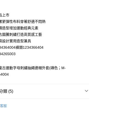
業銀行
彰化商業銀行
業儲蓄銀行
台北富邦商業銀行
華商業銀行
兆豐國際商業銀行
品上市
小企業銀行
台中商業銀行
縲縈彈性布料穿著舒適不悶熱
台灣）商業銀行
華泰商業銀行
繩造型增加運動經典元素
業銀行
遠東國際商業銀行
古圖騰刺繡打造高質感工藝
業銀行
永豐商業銀行
袋設計實用造型兼具
業銀行
星展（台灣）商業銀行
際商業銀行
中國信託商業銀行
4364004褲類1234366404
天信用卡公司
4265003
分期
蕾 復古運動字母刺繡抽繩連帽外套(磚色；M-
你分期使用說明】
享後付
由台灣大哥大提供，台灣大哥大用戶可立即使用無須另外申請。
64004
式選擇「大哥付你分期」，訂單成立後會自動跳轉到大哥付的交易
證手機門號後，選擇欲分期的期數、繳款截止日，確認付款後即
FTEE先享後付」】
。
先享後付是「在收到商品之後才付款」的支付方式。 讓您購物簡單
類 (5)
准額度、可分期數及費用金額請依後續交易確認頁面所載為準。
心！
立30分鐘內，如未前往確認交易或遇審核未通過，訂單將自動取
：不需註冊會員、不需綁卡、不需儲值。
「轉專審核」未通過狀況，表示未達大哥付你分期系統評分，恕
EY】
外套│ JACKET
：只要手機號碼，簡訊認證，即可結帳。
付款
評估內容。
客服
：先確認商品／服務後，再付款。
EY】
式說明】
➤ Outlet│秋冬精選
20，滿NT$2,500(含以上)免運費
項不併入電信帳單，「大哥付你分期」於每月結算日後寄送繳費提
EE先享後付」結帳流程】