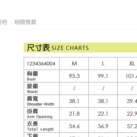
【伊蕾 IL
醒簡訊。
付款後全
１．於結帳
2.透過簡
付」結帳
每筆NT$1
活動專區
帳／街口支
２．訂單
３．收到繳
說明
相關推薦
網路限定
萊爾富取
【注意事
／ATM／
1.本服務
每筆NT$1
※ 請注意
用戶於交
絡購買商品
款買賣價
先享後付
付款後萊
2.基於同
※ 交易是
每筆NT$1
資料（包
是否繳費成
用，由本
付客戶支
7-11取貨
3.完整用
【注意事
每筆NT$1
１．透過由
交易，需
付款後7-1
求債權轉
每筆NT$1
２．關於
https://aft
宅配
３．未成
「AFTE
每筆NT$1
任。
４．使用「
宅配離島
即時審查
每筆NT$1
結果請求
５．嚴禁