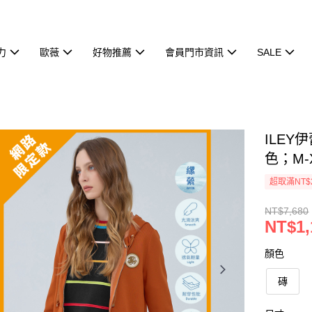
力
歐薇
好物推薦
會員門市資訊
SALE
ILE
色；M-X
超取滿NT$
NT$7,680
NT$1,
顏色
磚