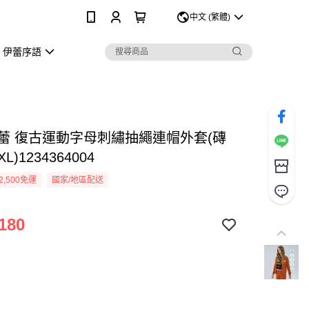
0
中文 (繁體)
伊蕾序語
Y伊蕾 復古運動字母刺繡抽繩連帽外套(磚
L)1234364004
2,500免運
國家/地區配送
180