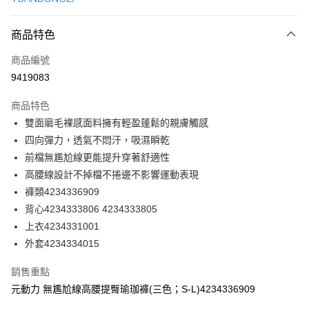
信用卡分期付款
3 期 0 利率 每期
NT$193
21家銀行
商品特色
合作金庫商業銀行
第一商業銀行
超商取貨付款
商品編號
華南商業銀行
彰化商業銀行
9419083
LINE Pay
上海商業儲蓄銀行
台北富邦商業銀行
國泰世華商業銀行
兆豐國際商業銀行
商品特色
Apple Pay
臺灣中小企業銀行
台中商業銀行
雙面磨毛裸感面料擁有輕盈蓬鬆的親膚觸感
匯豐（台灣）商業銀行
華泰商業銀行
街口支付
四向彈力，透氣不悶汗，吸濕瞬乾
聯邦商業銀行
遠東國際商業銀行
元大商業銀行
永豐商業銀行
前檔無尷尬線更能提升穿著舒適性
悠遊付
玉山商業銀行
星展（台灣）商業銀行
高腰線設計不掉檔不捲邊不影響運動表現
台新國際商業銀行
中國信託商業銀行
全盈+PAY
褲類4234336909
台灣樂天信用卡公司
背心4234333806 4234333805
大哥付你分期
上衣4234331001
相關說明
外套4234334015
【大哥付你分期使用說明】
AFTEE先享後付
1.本服務由台灣大哥大提供，台灣大哥大用戶可立即使用無須另外申請。
2.付款方式選擇「大哥付你分期」，訂單成立後會自動跳轉到大哥付的交易
相關說明
銷售重點
流程，驗證手機門號後，選擇欲分期的期數、繳款截止日，確認付款後即完
【關於「AFTEE先享後付」】
元動力 無尷尬線高腰提臀瑜珈褲(三色；S-L)4234336909
成交易。
AFTEE先享後付是「在收到商品之後才付款」的支付方式。 讓您購物簡單
運送方式
3.實際核准額度、可分期數及費用金額請依後續交易確認頁面所載為準。