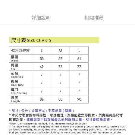
便利好安心！
4.訂單成立30分鐘內，如未前往確認交易或遇審核未通過，訂單將自動取
１．簡單：不需註冊會員、不需綁卡、不需儲值。
全家取貨付款
消。如遇「轉專審核」未通過狀況，表示未達大哥付你分期系統評分，恕無
２．便利：只要手機號碼，簡訊認證，即可結帳。
法說明評估內容。
每筆NT$120，滿NT$2,500(含以上)免運費
３．安心：先確認商品／服務後，再付款。
詳細說明
相關推薦
【繳款方式說明】
1.分期款項不併入電信帳單，「大哥付你分期」於每月結算日後寄送繳費提
付款後全家取貨
【「AFTEE先享後付」結帳流程】
醒簡訊。
１．於結帳方式選擇「AFTEE先享後付」後，將跳轉至「AFTEE先享後付」
每筆NT$120，滿NT$2,500(含以上)免運費
2.透過簡訊連結打開帳單後，可選擇「超商條碼／台灣大直營門市／銀行轉
結帳頁面，進行簡訊認證並確認金額後，即可完成結帳。
帳／街口支付／iPASS MONEY」等通路繳費。
２．訂單成立數日內，您將收到繳費通知簡訊。
萊爾富取貨付款
３．收到繳費通知簡訊後14天內，點擊此簡訊中的連結，可透過四大超商／
【注意事項】
每筆NT$120，滿NT$2,500(含以上)免運費
ATM／網路銀行／等多元方式進行付款，方視為交易完成。
1.本服務係由「台灣大哥大股份有限公司」（以下簡稱本公司）所提供，讓
※ 請注意：結帳手續完成當下不需立刻繳費，但若您需要取消訂單，請聯絡
用戶於交易時，得透過本服務購買商品或服務，並由商店將買賣／分期付款
付款後萊爾富取貨
購買商品的店家。未經商家同意取消之訂單仍視為有效，需透過AFTEE先享
買賣價金債權讓與本公司後，依約使用本公司帳單繳交帳款。
後付繳納相關費用。
每筆NT$120，滿NT$2,500(含以上)免運費
2.基於同意付款使用「大哥付你分期」之契約關係目的，商店將以您的個人
※ 交易是否成功請以「AFTEE先享後付 」之結帳頁面顯示為準，若有關於
資料（包含姓名、電話或地址）提供予台灣大哥大進項蒐集、處理及利用，
是否繳費成功／繳費後需取消欲退款等相關疑問，請聯繫「AFTEE先享後付
7-11取貨付款
由本公司與您本人進行分期帳單所需資料之確認、核對及更正。
客戶支援中心」
https://netprotections.freshdesk.com/support/home
3.完整用戶服務條款，請詳閱以下連結：
https://oppay.tw/userRule
每筆NT$120，滿NT$2,500(含以上)免運費
【注意事項】
１．透過由恩沛科技股份有限公司提供之「AFTEE先享後付」服務完成之交
付款後7-11取貨
易，需依本服務之必要範圍內提供個人資料，並將交易相關給付款項請求債
每筆NT$120，滿NT$2,500(含以上)免運費
權轉讓予恩沛科技股份有限公司。
２．關於個人資料處理事宜，請瀏覽以下網址：
宅配
https://aftee.tw/terms/#terms3
３．未成年的使用者請事先徵得法定代理人或監護人之同意方可使用
每筆NT$120，滿NT$2,500(含以上)免運費