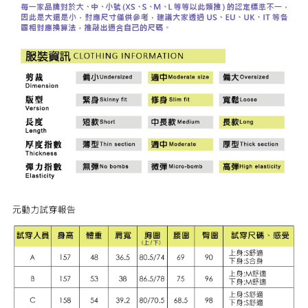
「AFTEE先享後付」，若未經同意申辦者引起之損失，本公司不負相關責
任。
宅配離島
４．使用「AFTEE先享後付」時，將依據個別帳號之用戶狀況，依本公司即
每筆NT$120，滿NT$2,500(含以上)免運費
時審查核予不同之上限額度；若仍有額度不足之情形，本公司將視審查結果
請求用戶進行身份認證。
付款後門市自取
５．嚴禁一人註冊多個帳號或使用他人資訊註冊。若發現惡意使用之情形，
恩沛科技股份有限公司將有權停止該用戶之使用額度並採取法律行動。
免運費
海外配送
查看運費