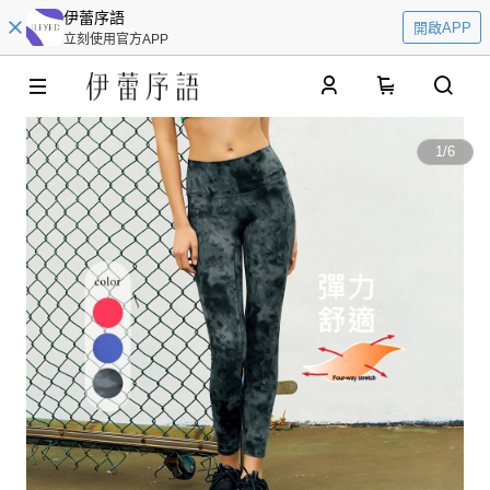
伊蕾序語
開啟APP
立刻使用官方APP
0
1
/
6