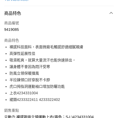
信用卡分期付款
3 期 0 利率 每期
NT$193
21家銀行
商品特色
合作金庫商業銀行
第一商業銀行
超商取貨付款
商品編號
華南商業銀行
彰化商業銀行
9419085
LINE Pay
上海商業儲蓄銀行
台北富邦商業銀行
國泰世華商業銀行
兆豐國際商業銀行
商品特色
Apple Pay
臺灣中小企業銀行
台中商業銀行
裸感科技面料，表面微磨毛觸感舒適細膩親膚
匯豐（台灣）商業銀行
華泰商業銀行
街口支付
高彈性延展性佳
聯邦商業銀行
遠東國際商業銀行
元大商業銀行
永豐商業銀行
吸濕乾爽，就算大量流汗也能快速排出，
悠遊付
玉山商業銀行
星展（台灣）商業銀行
讓身體不會因為悶汗受寒
台新國際商業銀行
中國信託商業銀行
全盈+PAY
防風立領保暖擋風
台灣樂天信用卡公司
半拉鍊領口好穿脫不卡脖
大哥付你分期
虎口拇指洞運動袖口增加防曬功能
相關說明
上衣4234331004
【大哥付你分期使用說明】
AFTEE先享後付
1.本服務由台灣大哥大提供，台灣大哥大用戶可立即使用無須另外申請。
裙類4233322411 4233322402
2.付款方式選擇「大哥付你分期」，訂單成立後會自動跳轉到大哥付的交易
相關說明
流程，驗證手機門號後，選擇欲分期的期數、繳款截止日，確認付款後即完
【關於「AFTEE先享後付」】
銷售重點
成交易。
AFTEE先享後付是「在收到商品之後才付款」的支付方式。 讓您購物簡單
運送方式
元動力 裸感吸排立領運動上衣(兩色；S-L)4234331004
3.實際核准額度、可分期數及費用金額請依後續交易確認頁面所載為準。