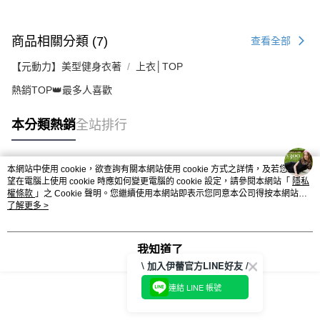
商品相關分類 (7)
查看全部
【元動力】美型健身衣著
上衣│TOP
熱銷TOP👑最多人喜歡
本分類熱銷
全站排行
本網站中使用 cookie，欲查詢有關本網站使用 cookie 方式之詳情，及若您不希
熱門標籤
望在電腦上使用 cookie 時應如何變更電腦的 cookie 設定，請參閱本網站「
隱私
權條款
」之 Cookie 聲明。您繼續使用本網站即表示您同意本公司得按本網站使
用條款之 Cookie 聲明使用 cookie。
了解更多 >
我知道了
\ 加入伊蕾官方LINE好友 /
連結 LINE 帳號