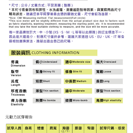
「AFTEE先享後付」，若未經同意申辦者引起之損失，本公司不負相關責
任。
宅配離島
４．使用「AFTEE先享後付」時，將依據個別帳號之用戶狀況，依本公司即
每筆NT$120，滿NT$2,500(含以上)免運費
時審查核予不同之上限額度；若仍有額度不足之情形，本公司將視審查結果
請求用戶進行身份認證。
付款後門市自取
５．嚴禁一人註冊多個帳號或使用他人資訊註冊。若發現惡意使用之情形，
恩沛科技股份有限公司將有權停止該用戶之使用額度並採取法律行動。
免運費
海外配送
查看運費