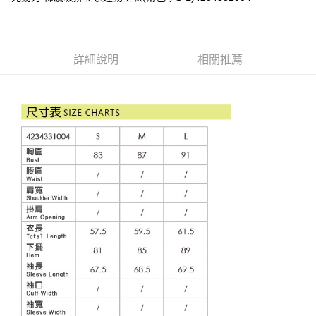
便利好安心！
4.訂單成立30分鐘內，如未前往確認交易或遇審核未通過，訂單將自動取
１．簡單：不需註冊會員、不需綁卡、不需儲值。
全家取貨付款
消。如遇「轉專審核」未通過狀況，表示未達大哥付你分期系統評分，恕無
２．便利：只要手機號碼，簡訊認證，即可結帳。
法說明評估內容。
每筆NT$120，滿NT$2,500(含以上)免運費
３．安心：先確認商品／服務後，再付款。
【繳款方式說明】
詳細說明
相關推薦
1.分期款項不併入電信帳單，「大哥付你分期」於每月結算日後寄送繳費提
付款後全家取貨
【「AFTEE先享後付」結帳流程】
醒簡訊。
１．於結帳方式選擇「AFTEE先享後付」後，將跳轉至「AFTEE先享後付」
每筆NT$120，滿NT$2,500(含以上)免運費
2.透過簡訊連結打開帳單後，可選擇「超商條碼／台灣大直營門市／銀行轉
結帳頁面，進行簡訊認證並確認金額後，即可完成結帳。
帳／街口支付／iPASS MONEY」等通路繳費。
２．訂單成立數日內，您將收到繳費通知簡訊。
萊爾富取貨付款
３．收到繳費通知簡訊後14天內，點擊此簡訊中的連結，可透過四大超商／
【注意事項】
每筆NT$120，滿NT$2,500(含以上)免運費
ATM／網路銀行／等多元方式進行付款，方視為交易完成。
1.本服務係由「台灣大哥大股份有限公司」（以下簡稱本公司）所提供，讓
※ 請注意：結帳手續完成當下不需立刻繳費，但若您需要取消訂單，請聯絡
用戶於交易時，得透過本服務購買商品或服務，並由商店將買賣／分期付款
付款後萊爾富取貨
購買商品的店家。未經商家同意取消之訂單仍視為有效，需透過AFTEE先享
買賣價金債權讓與本公司後，依約使用本公司帳單繳交帳款。
後付繳納相關費用。
每筆NT$120，滿NT$2,500(含以上)免運費
2.基於同意付款使用「大哥付你分期」之契約關係目的，商店將以您的個人
※ 交易是否成功請以「AFTEE先享後付 」之結帳頁面顯示為準，若有關於
資料（包含姓名、電話或地址）提供予台灣大哥大進項蒐集、處理及利用，
是否繳費成功／繳費後需取消欲退款等相關疑問，請聯繫「AFTEE先享後付
7-11取貨付款
由本公司與您本人進行分期帳單所需資料之確認、核對及更正。
客戶支援中心」
https://netprotections.freshdesk.com/support/home
3.完整用戶服務條款，請詳閱以下連結：
https://oppay.tw/userRule
每筆NT$120，滿NT$2,500(含以上)免運費
【注意事項】
１．透過由恩沛科技股份有限公司提供之「AFTEE先享後付」服務完成之交
付款後7-11取貨
易，需依本服務之必要範圍內提供個人資料，並將交易相關給付款項請求債
每筆NT$120，滿NT$2,500(含以上)免運費
權轉讓予恩沛科技股份有限公司。
２．關於個人資料處理事宜，請瀏覽以下網址：
宅配
https://aftee.tw/terms/#terms3
３．未成年的使用者請事先徵得法定代理人或監護人之同意方可使用
每筆NT$120，滿NT$2,500(含以上)免運費