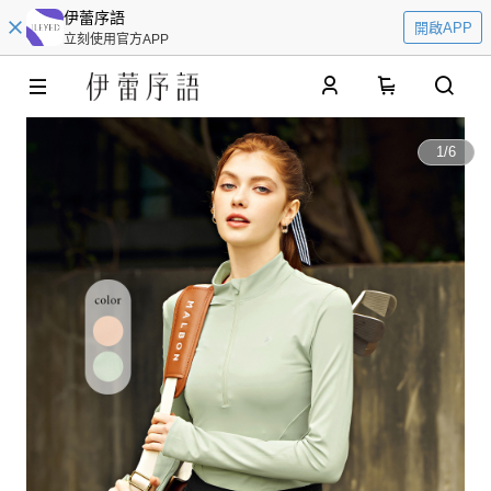
伊蕾序語
開啟APP
立刻使用官方APP
0
1
/
6