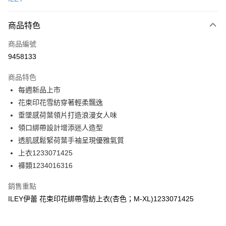
信用卡分期付款
3 期 0 利率 每期
NT$326
21家銀行
商品特色
合作金庫商業銀行
第一商業銀行
超商取貨付款
商品編號
華南商業銀行
彰化商業銀行
9458133
LINE Pay
上海商業儲蓄銀行
台北富邦商業銀行
國泰世華商業銀行
兆豐國際商業銀行
商品特色
Apple Pay
臺灣中小企業銀行
台中商業銀行
每週新品上市
匯豐（台灣）商業銀行
華泰商業銀行
街口支付
花束印花雪紡穿著輕柔飄逸
聯邦商業銀行
遠東國際商業銀行
元大商業銀行
永豐商業銀行
垂墜感荷葉領片打造浪漫女人味
悠遊付
玉山商業銀行
星展（台灣）商業銀行
領口綁帶設計增添迷人造型
台新國際商業銀行
中國信託商業銀行
全盈+PAY
透肌感鬆緊荷葉手袖呈現優雅氣質
台灣樂天信用卡公司
上衣1233071425
大哥付你分期
褲類1234016316
相關說明
【大哥付你分期使用說明】
AFTEE先享後付
銷售重點
1.本服務由台灣大哥大提供，台灣大哥大用戶可立即使用無須另外申請。
2.付款方式選擇「大哥付你分期」，訂單成立後會自動跳轉到大哥付的交易
相關說明
ILEY伊蕾 花束印花綁帶雪紡上衣(杏色；M-XL)1233071425
流程，驗證手機門號後，選擇欲分期的期數、繳款截止日，確認付款後即完
【關於「AFTEE先享後付」】
成交易。
AFTEE先享後付是「在收到商品之後才付款」的支付方式。 讓您購物簡單
運送方式
3.實際核准額度、可分期數及費用金額請依後續交易確認頁面所載為準。