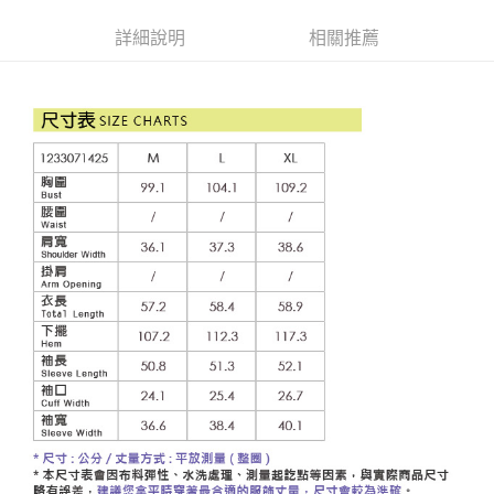
便利好安心！
4.訂單成立30分鐘內，如未前往確認交易或遇審核未通過，訂單將自動取
１．簡單：不需註冊會員、不需綁卡、不需儲值。
全家取貨付款
消。如遇「轉專審核」未通過狀況，表示未達大哥付你分期系統評分，恕無
詳細說明
相關推薦
２．便利：只要手機號碼，簡訊認證，即可結帳。
法說明評估內容。
每筆NT$120，滿NT$2,500(含以上)免運費
３．安心：先確認商品／服務後，再付款。
【繳款方式說明】
1.分期款項不併入電信帳單，「大哥付你分期」於每月結算日後寄送繳費提
付款後全家取貨
【「AFTEE先享後付」結帳流程】
醒簡訊。
１．於結帳方式選擇「AFTEE先享後付」後，將跳轉至「AFTEE先享後付」
每筆NT$120，滿NT$2,500(含以上)免運費
2.透過簡訊連結打開帳單後，可選擇「超商條碼／台灣大直營門市／銀行轉
結帳頁面，進行簡訊認證並確認金額後，即可完成結帳。
帳／街口支付／iPASS MONEY」等通路繳費。
２．訂單成立數日內，您將收到繳費通知簡訊。
萊爾富取貨付款
３．收到繳費通知簡訊後14天內，點擊此簡訊中的連結，可透過四大超商／
【注意事項】
每筆NT$120，滿NT$2,500(含以上)免運費
ATM／網路銀行／等多元方式進行付款，方視為交易完成。
1.本服務係由「台灣大哥大股份有限公司」（以下簡稱本公司）所提供，讓
※ 請注意：結帳手續完成當下不需立刻繳費，但若您需要取消訂單，請聯絡
用戶於交易時，得透過本服務購買商品或服務，並由商店將買賣／分期付款
付款後萊爾富取貨
購買商品的店家。未經商家同意取消之訂單仍視為有效，需透過AFTEE先享
買賣價金債權讓與本公司後，依約使用本公司帳單繳交帳款。
後付繳納相關費用。
每筆NT$120，滿NT$2,500(含以上)免運費
2.基於同意付款使用「大哥付你分期」之契約關係目的，商店將以您的個人
※ 交易是否成功請以「AFTEE先享後付 」之結帳頁面顯示為準，若有關於
資料（包含姓名、電話或地址）提供予台灣大哥大進項蒐集、處理及利用，
是否繳費成功／繳費後需取消欲退款等相關疑問，請聯繫「AFTEE先享後付
7-11取貨付款
由本公司與您本人進行分期帳單所需資料之確認、核對及更正。
客戶支援中心」
https://netprotections.freshdesk.com/support/home
3.完整用戶服務條款，請詳閱以下連結：
https://oppay.tw/userRule
每筆NT$120，滿NT$2,500(含以上)免運費
【注意事項】
１．透過由恩沛科技股份有限公司提供之「AFTEE先享後付」服務完成之交
付款後7-11取貨
易，需依本服務之必要範圍內提供個人資料，並將交易相關給付款項請求債
每筆NT$120，滿NT$2,500(含以上)免運費
權轉讓予恩沛科技股份有限公司。
２．關於個人資料處理事宜，請瀏覽以下網址：
宅配
https://aftee.tw/terms/#terms3
３．未成年的使用者請事先徵得法定代理人或監護人之同意方可使用
每筆NT$120，滿NT$2,500(含以上)免運費