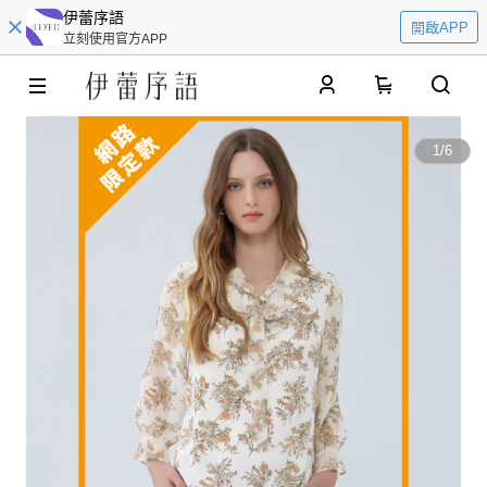
伊蕾序語
開啟APP
立刻使用官方APP
0
1
/
6