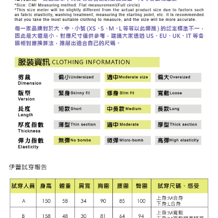
「AFTEE先享後付」，若未經同意申辦者引起之損失，本公司不負相關責
任。
宅配離島
４．使用「AFTEE先享後付」時，將依據個別帳號之用戶狀況，依本公司即
每筆NT$120，滿NT$2,500(含以上)免運費
時審查核予不同之上限額度；若仍有額度不足之情形，本公司將視審查結果
請求用戶進行身份認證。
付款後門市自取
５．嚴禁一人註冊多個帳號或使用他人資訊註冊。若發現惡意使用之情形，
恩沛科技股份有限公司將有權停止該用戶之使用額度並採取法律行動。
免運費
海外配送
查看運費