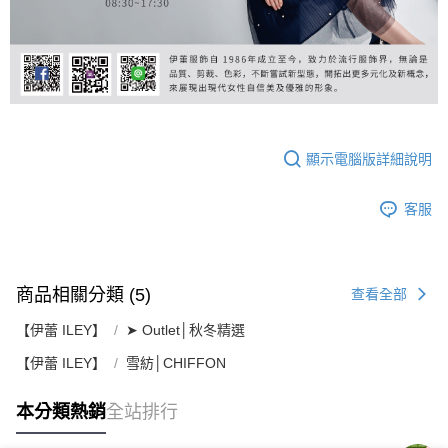
顯示電腦版詳細說明
客服
商品相關分類 (5)
查看全部
【伊蕾 ILEY】
➤ Outlet│秋冬精選
【伊蕾 ILEY】
雪紡│CHIFFON
本分類熱銷
全站排行