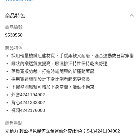
信用卡分期付款
3 期 0 利率 每期
NT$330
21家銀行
商品特色
合作金庫商業銀行
第一商業銀行
超商取貨付款
商品編號
華南商業銀行
彰化商業銀行
9530550
LINE Pay
上海商業儲蓄銀行
台北富邦商業銀行
國泰世華商業銀行
兆豐國際商業銀行
商品特色
Apple Pay
臺灣中小企業銀行
台中商業銀行
採用輕量梭織尼龍材質，手感柔軟又耐磨，適合運動或日常穿搭
匯豐（台灣）商業銀行
華泰商業銀行
街口支付
網狀內襯透氣度提高，吸濕排汗特性保持乾爽舒適
聯邦商業銀行
遠東國際商業銀行
元大商業銀行
永豐商業銀行
落肩寬版剪裁，打造時髦隨興的新運動著感
悠遊付
玉山商業銀行
星展（台灣）商業銀行
採用寬鬆版型設計下身比例看起來更修長
台新國際商業銀行
中國信託商業銀行
全盈+PAY
下擺整圈鬆緊可增加下身空間，活動不拘束
台灣樂天信用卡公司
外套4241194902
大哥付你分期
背心4241333802
相關說明
褲類4242176003
【大哥付你分期使用說明】
AFTEE先享後付
1.本服務由台灣大哥大提供，台灣大哥大用戶可立即使用無須另外申請。
2.付款方式選擇「大哥付你分期」，訂單成立後會自動跳轉到大哥付的交易
相關說明
銷售重點
流程，驗證手機門號後，選擇欲分期的期數、繳款截止日，確認付款後即完
【關於「AFTEE先享後付」】
元動力 輕盈撞色幾何立領運動外套(粉色；S-L)4241194902
成交易。
AFTEE先享後付是「在收到商品之後才付款」的支付方式。 讓您購物簡單
運送方式
3.實際核准額度、可分期數及費用金額請依後續交易確認頁面所載為準。