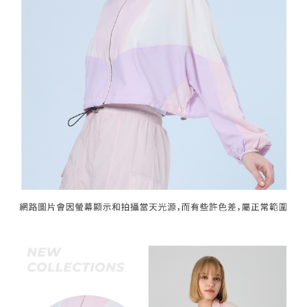
「AFTEE先享後付」，若未經同意申辦者引起之損失，本公司不負相關責
任。
宅配離島
４．使用「AFTEE先享後付」時，將依據個別帳號之用戶狀況，依本公司即
每筆NT$120，滿NT$2,500(含以上)免運費
時審查核予不同之上限額度；若仍有額度不足之情形，本公司將視審查結果
請求用戶進行身份認證。
付款後門市自取
５．嚴禁一人註冊多個帳號或使用他人資訊註冊。若發現惡意使用之情形，
恩沛科技股份有限公司將有權停止該用戶之使用額度並採取法律行動。
免運費
海外配送
查看運費