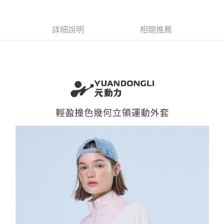
便利好安心！
4.訂單成立30分鐘內，如未前往確認交易或遇審核未通過，訂單將自動取
１．簡單：不需註冊會員、不需綁卡、不需儲值。
全家取貨付款
消。如遇「轉專審核」未通過狀況，表示未達大哥付你分期系統評分，恕無
２．便利：只要手機號碼，簡訊認證，即可結帳。
法說明評估內容。
每筆NT$120，滿NT$2,500(含以上)免運費
３．安心：先確認商品／服務後，再付款。
詳細說明
相關推薦
【繳款方式說明】
1.分期款項不併入電信帳單，「大哥付你分期」於每月結算日後寄送繳費提
付款後全家取貨
【「AFTEE先享後付」結帳流程】
醒簡訊。
１．於結帳方式選擇「AFTEE先享後付」後，將跳轉至「AFTEE先享後付」
每筆NT$120，滿NT$2,500(含以上)免運費
2.透過簡訊連結打開帳單後，可選擇「超商條碼／台灣大直營門市／銀行轉
結帳頁面，進行簡訊認證並確認金額後，即可完成結帳。
帳／街口支付／iPASS MONEY」等通路繳費。
２．訂單成立數日內，您將收到繳費通知簡訊。
萊爾富取貨付款
３．收到繳費通知簡訊後14天內，點擊此簡訊中的連結，可透過四大超商／
【注意事項】
每筆NT$120，滿NT$2,500(含以上)免運費
ATM／網路銀行／等多元方式進行付款，方視為交易完成。
1.本服務係由「台灣大哥大股份有限公司」（以下簡稱本公司）所提供，讓
※ 請注意：結帳手續完成當下不需立刻繳費，但若您需要取消訂單，請聯絡
用戶於交易時，得透過本服務購買商品或服務，並由商店將買賣／分期付款
付款後萊爾富取貨
購買商品的店家。未經商家同意取消之訂單仍視為有效，需透過AFTEE先享
買賣價金債權讓與本公司後，依約使用本公司帳單繳交帳款。
後付繳納相關費用。
每筆NT$120，滿NT$2,500(含以上)免運費
2.基於同意付款使用「大哥付你分期」之契約關係目的，商店將以您的個人
※ 交易是否成功請以「AFTEE先享後付 」之結帳頁面顯示為準，若有關於
資料（包含姓名、電話或地址）提供予台灣大哥大進項蒐集、處理及利用，
是否繳費成功／繳費後需取消欲退款等相關疑問，請聯繫「AFTEE先享後付
7-11取貨付款
由本公司與您本人進行分期帳單所需資料之確認、核對及更正。
客戶支援中心」
https://netprotections.freshdesk.com/support/home
3.完整用戶服務條款，請詳閱以下連結：
https://oppay.tw/userRule
每筆NT$120，滿NT$2,500(含以上)免運費
【注意事項】
１．透過由恩沛科技股份有限公司提供之「AFTEE先享後付」服務完成之交
付款後7-11取貨
易，需依本服務之必要範圍內提供個人資料，並將交易相關給付款項請求債
每筆NT$120，滿NT$2,500(含以上)免運費
權轉讓予恩沛科技股份有限公司。
２．關於個人資料處理事宜，請瀏覽以下網址：
宅配
https://aftee.tw/terms/#terms3
３．未成年的使用者請事先徵得法定代理人或監護人之同意方可使用
每筆NT$120，滿NT$2,500(含以上)免運費