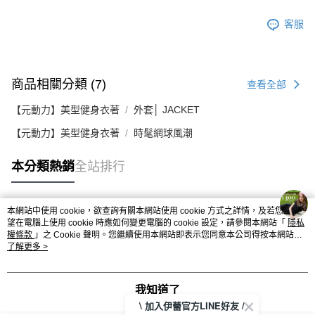
客服
商品相關分類 (7)
查看全部
【元動力】美型健身衣著
外套│ JACKET
【元動力】美型健身衣著
時髦網球風潮
本分類熱銷
全站排行
本網站中使用 cookie，欲查詢有關本網站使用 cookie 方式之詳情，及若您不希
熱門標籤
望在電腦上使用 cookie 時應如何變更電腦的 cookie 設定，請參閱本網站「
隱私
權條款
」之 Cookie 聲明。您繼續使用本網站即表示您同意本公司得按本網站使
用條款之 Cookie 聲明使用 cookie。
了解更多 >
我知道了
\ 加入伊蕾官方LINE好友 /