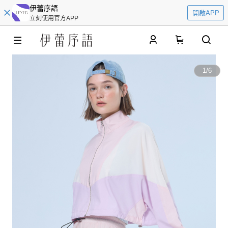
伊蕾序語
開啟APP
立刻使用官方APP
0
1
/
6