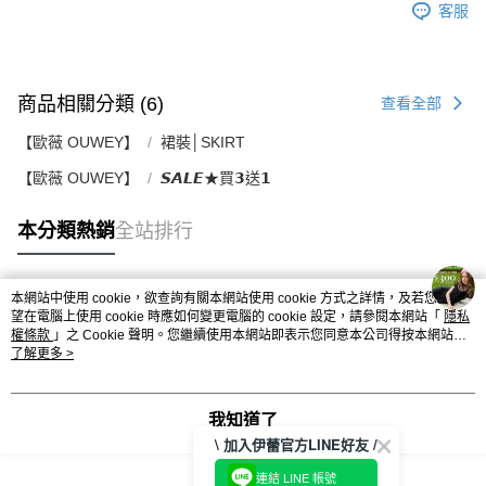
客服
商品相關分類 (6)
查看全部
【歐薇 OUWEY】
裙裝│SKIRT
【歐薇 OUWEY】
𝙎𝘼𝙇𝙀★買𝟯送𝟭
本分類熱銷
全站排行
本網站中使用 cookie，欲查詢有關本網站使用 cookie 方式之詳情，及若您不希
熱門標籤
望在電腦上使用 cookie 時應如何變更電腦的 cookie 設定，請參閱本網站「
隱私
權條款
」之 Cookie 聲明。您繼續使用本網站即表示您同意本公司得按本網站使
用條款之 Cookie 聲明使用 cookie。
了解更多 >
我知道了
\ 加入伊蕾官方LINE好友 /
連結 LINE 帳號