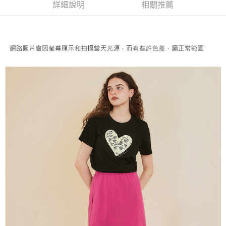
便利好安心！
詳細說明
相關推薦
4.訂單成立30分鐘內，如未前往確認交易或遇審核未通過，訂單將自動取
１．簡單：不需註冊會員、不需綁卡、不需儲值。
全家取貨付款
消。如遇「轉專審核」未通過狀況，表示未達大哥付你分期系統評分，恕無
２．便利：只要手機號碼，簡訊認證，即可結帳。
法說明評估內容。
每筆NT$120，滿NT$2,500(含以上)免運費
３．安心：先確認商品／服務後，再付款。
【繳款方式說明】
1.分期款項不併入電信帳單，「大哥付你分期」於每月結算日後寄送繳費提
付款後全家取貨
【「AFTEE先享後付」結帳流程】
醒簡訊。
１．於結帳方式選擇「AFTEE先享後付」後，將跳轉至「AFTEE先享後付」
每筆NT$120，滿NT$2,500(含以上)免運費
2.透過簡訊連結打開帳單後，可選擇「超商條碼／台灣大直營門市／銀行轉
結帳頁面，進行簡訊認證並確認金額後，即可完成結帳。
帳／街口支付／iPASS MONEY」等通路繳費。
２．訂單成立數日內，您將收到繳費通知簡訊。
萊爾富取貨付款
３．收到繳費通知簡訊後14天內，點擊此簡訊中的連結，可透過四大超商／
【注意事項】
每筆NT$120，滿NT$2,500(含以上)免運費
ATM／網路銀行／等多元方式進行付款，方視為交易完成。
1.本服務係由「台灣大哥大股份有限公司」（以下簡稱本公司）所提供，讓
※ 請注意：結帳手續完成當下不需立刻繳費，但若您需要取消訂單，請聯絡
用戶於交易時，得透過本服務購買商品或服務，並由商店將買賣／分期付款
付款後萊爾富取貨
購買商品的店家。未經商家同意取消之訂單仍視為有效，需透過AFTEE先享
買賣價金債權讓與本公司後，依約使用本公司帳單繳交帳款。
後付繳納相關費用。
每筆NT$120，滿NT$2,500(含以上)免運費
2.基於同意付款使用「大哥付你分期」之契約關係目的，商店將以您的個人
※ 交易是否成功請以「AFTEE先享後付 」之結帳頁面顯示為準，若有關於
資料（包含姓名、電話或地址）提供予台灣大哥大進項蒐集、處理及利用，
是否繳費成功／繳費後需取消欲退款等相關疑問，請聯繫「AFTEE先享後付
7-11取貨付款
由本公司與您本人進行分期帳單所需資料之確認、核對及更正。
客戶支援中心」
https://netprotections.freshdesk.com/support/home
3.完整用戶服務條款，請詳閱以下連結：
https://oppay.tw/userRule
每筆NT$120，滿NT$2,500(含以上)免運費
【注意事項】
１．透過由恩沛科技股份有限公司提供之「AFTEE先享後付」服務完成之交
付款後7-11取貨
易，需依本服務之必要範圍內提供個人資料，並將交易相關給付款項請求債
每筆NT$120，滿NT$2,500(含以上)免運費
權轉讓予恩沛科技股份有限公司。
２．關於個人資料處理事宜，請瀏覽以下網址：
宅配
https://aftee.tw/terms/#terms3
３．未成年的使用者請事先徵得法定代理人或監護人之同意方可使用
每筆NT$120，滿NT$2,500(含以上)免運費