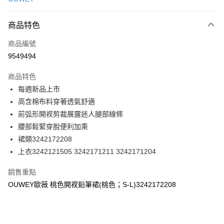
信用卡分期付款
3 期 0 利率 每期
NT$230
21家銀行
商品特色
合作金庫商業銀行
第一商業銀行
超商取貨付款
商品編號
華南商業銀行
彰化商業銀行
9549494
LINE Pay
上海商業儲蓄銀行
台北富邦商業銀行
國泰世華商業銀行
兆豐國際商業銀行
商品特色
Apple Pay
臺灣中小企業銀行
台中商業銀行
每週新品上市
匯豐（台灣）商業銀行
華泰商業銀行
街口支付
高含棉布料穿著透氣舒適
聯邦商業銀行
遠東國際商業銀行
元大商業銀行
永豐商業銀行
前弧形開衩剪裁展露迷人腿部線條
悠遊付
玉山商業銀行
星展（台灣）商業銀行
腰部鬆緊穿脫便利加乘
台新國際商業銀行
中國信託商業銀行
全盈+PAY
裙類3242172208
台灣樂天信用卡公司
上衣3242121505 3242171211 3242171204
大哥付你分期
相關說明
銷售重點
【大哥付你分期使用說明】
AFTEE先享後付
OUWEY歐薇 桃色開衩鉛筆裙(桃色；S-L)3242172208
1.本服務由台灣大哥大提供，台灣大哥大用戶可立即使用無須另外申請。
2.付款方式選擇「大哥付你分期」，訂單成立後會自動跳轉到大哥付的交易
相關說明
流程，驗證手機門號後，選擇欲分期的期數、繳款截止日，確認付款後即完
【關於「AFTEE先享後付」】
成交易。
AFTEE先享後付是「在收到商品之後才付款」的支付方式。 讓您購物簡單
運送方式
3.實際核准額度、可分期數及費用金額請依後續交易確認頁面所載為準。