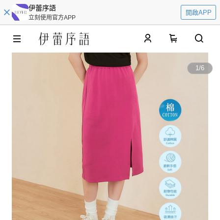
伊蕾序語
開啟APP
立刻使用官方APP
0
1
/
6