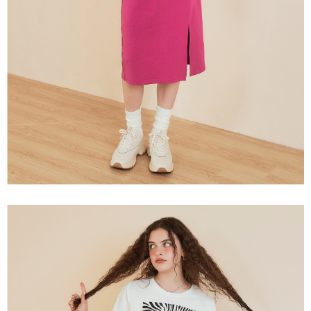
「AFTEE先享後付」，若未經同意申辦者引起之損失，本公司不負相關責
任。
宅配離島
４．使用「AFTEE先享後付」時，將依據個別帳號之用戶狀況，依本公司即
每筆NT$120，滿NT$2,500(含以上)免運費
時審查核予不同之上限額度；若仍有額度不足之情形，本公司將視審查結果
請求用戶進行身份認證。
付款後門市自取
５．嚴禁一人註冊多個帳號或使用他人資訊註冊。若發現惡意使用之情形，
恩沛科技股份有限公司將有權停止該用戶之使用額度並採取法律行動。
免運費
海外配送
查看運費