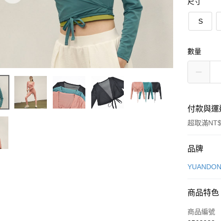
尺寸
S
數量
付款與運
超取滿NT$
付款方式
品牌
信用卡一
YUANDON
信用卡分
商品特色
3 期 
商品編號
合作金
超商取貨