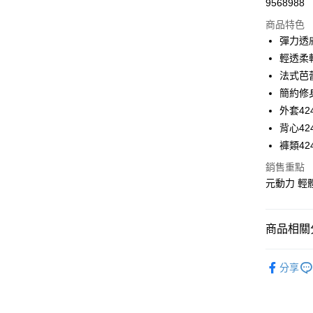
9568988
華南商
LINE Pay
上海商
商品特色
國泰世
彈力透
Apple Pay
臺灣中
輕透柔
匯豐（
街口支付
法式芭
聯邦商
簡約修
元大商
悠遊付
外套424
玉山商
台新國
全盈+PAY
背心424
台灣樂
褲類424
大哥付你
銷售重點
相關說明
元動力 輕體
【大哥付
AFTEE先
1.本服務
2.付款方
相關說明
流程，驗
【關於「A
商品相關分
完成交易
AFTEE
3.實際核
便利好安
運送方式
【元動力
4.訂單成
１．簡單
分享
消。如遇
２．便利
全家取貨
【元動力
無法說明
３．安心
【繳款方
每筆NT$1
【元動力
1.分期款
【「AFT