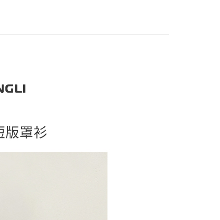
家取貨
方式選擇「AFTEE先享後付」後，將跳轉至「AFTEE先享後
訊連結打開帳單後，可選擇「超商條碼／台灣大直營門市／銀行轉
頁面，進行簡訊認證並確認金額後，即可完成結帳。
20，滿NT$2,500(含以上)免運費
付／iPASS MONEY」等通路繳費。
成立數日內，您將收到繳費通知簡訊。
費通知簡訊後14天內，點擊此簡訊中的連結，可透過四大超商
貨付款
項】
網路銀行／等多元方式進行付款，方視為交易完成。
係由「台灣大哥大股份有限公司」（以下簡稱本公司）所提供，讓
20，滿NT$2,500(含以上)免運費
：結帳手續完成當下不需立刻繳費，但若您需要取消訂單，請聯
易時，得透過本服務購買商品或服務，並由商店將買賣／分期付
的店家。未經商家同意取消之訂單仍視為有效，需透過AFTEE
金債權讓與本公司後，依約使用本公司帳單繳交帳款。
繳納相關費用。
爾富取貨
意付款使用「大哥付你分期」之契約關係目的，商店將以您的個人
否成功請以「AFTEE先享後付 」之結帳頁面顯示為準，若有關於
20，滿NT$2,500(含以上)免運費
含姓名、電話或地址）提供予台灣大哥大進項蒐集、處理及利
功／繳費後需取消欲退款等相關疑問，請聯繫「AFTEE先享後
公司與您本人進行分期帳單所需資料之確認、核對及更正。
援中心」
https://netprotections.freshdesk.com/support/home
付款
戶服務條款，請詳閱以下連結：
https://oppay.tw/userRule
項】
20，滿NT$2,500(含以上)免運費
恩沛科技股份有限公司提供之「AFTEE先享後付」服務完成之
依本服務之必要範圍內提供個人資料，並將交易相關給付款項請
1取貨
讓予恩沛科技股份有限公司。
20，滿NT$2,500(含以上)免運費
個人資料處理事宜，請瀏覽以下網址：
ee.tw/terms/#terms3
年的使用者請事先徵得法定代理人或監護人之同意方可使用
E先享後付」，若未經同意申辦者引起之損失，本公司不負相關責
20，滿NT$2,500(含以上)免運費
AFTEE先享後付」時，將依據個別帳號之用戶狀況，依本公司
核予不同之上限額度；若仍有額度不足之情形，本公司將視審查
20，滿NT$2,500(含以上)免運費
用戶進行身份認證。
一人註冊多個帳號或使用他人資訊註冊。若發現惡意使用之情