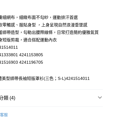
業銀行
彰化商業銀行
業儲蓄銀行
台北富邦商業銀行
華商業銀行
兆豐國際商業銀行
膚細網布，細緻布面不勾紗，運動排汗首選
小企業銀行
台中商業銀行
軟零觸感、服貼身型 ，上身呈現自然浪漫垂墜感
台灣）商業銀行
華泰商業銀行
蕾綁帶造型，勾勒出腰際線條，日常打造簡約優雅氣質
業銀行
遠東國際商業銀行
身短版剪裁，適合搭配運動內衣
業銀行
永豐商業銀行
1514011
業銀行
星展（台灣）商業銀行
際商業銀行
中國信託商業銀行
1333801 4241153805
天信用卡公司
1516903 4241196705
分期
美型綁帶長袖短版罩衫(三色；S-L)4241514011
你分期使用說明】
享後付
由台灣大哥大提供，台灣大哥大用戶可立即使用無須另外申請。
式選擇「大哥付你分期」，訂單成立後會自動跳轉到大哥付的交易
證手機門號後，選擇欲分期的期數、繳款截止日，確認付款後即
FTEE先享後付」】
類 (4)
。
先享後付是「在收到商品之後才付款」的支付方式。 讓您購物簡單
准額度、可分期數及費用金額請依後續交易確認頁面所載為準。
心！
】美型健身衣著
外套│ JACKET
立30分鐘內，如未前往確認交易或遇審核未通過，訂單將自動取
：不需註冊會員、不需綁卡、不需儲值。
客服
「轉專審核」未通過狀況，表示未達大哥付你分期系統評分，恕
：只要手機號碼，簡訊認證，即可結帳。
付款
】美型健身衣著
全部商品│ALL
評估內容。
：先確認商品／服務後，再付款。
式說明】
20，滿NT$2,500(含以上)免運費
】美型健身衣著
避暑穿搭 任選買3送1
項不併入電信帳單，「大哥付你分期」於每月結算日後寄送繳費提
EE先享後付」結帳流程】