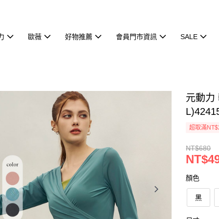
力
歐薇
好物推薦
會員門市資訊
SALE
元動力
L)4241
超取滿NT$
NT$680
NT$4
顏色
黑