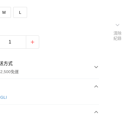
M
L
清除
紀錄
送方式
2,500免運
次付款
GLI
期付款
0 利率 每期
NT$163
21家銀行
庫商業銀行
第一商業銀行
付款