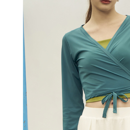
付款後門
形，恩沛
動。
免運費
海外配送