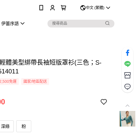
0
中文 (繁體)
伊蕾序語
 輕體美型綁帶長袖短版罩衫(三色；S-
514011
2,500免運
國家/地區配送
90
深綠
粉