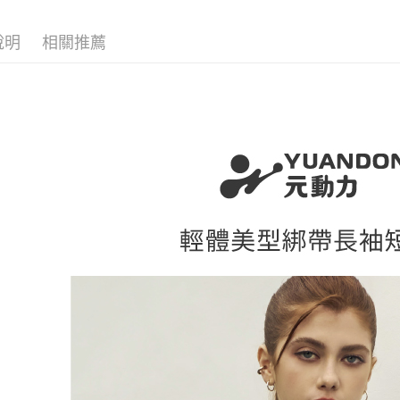
醒簡訊。
付款後全
１．於結帳
活動專區
2.透過簡
付」結帳
每筆NT$1
說明
相關推薦
帳／街口支
２．訂單
３．收到繳
萊爾富取
【注意事
／ATM／
1.本服務
每筆NT$1
※ 請注意
用戶於交
絡購買商品
款買賣價
先享後付
付款後萊
2.基於同
※ 交易是
每筆NT$1
資料（包
是否繳費成
用，由本
付客戶支
7-11取貨
3.完整用
【注意事
每筆NT$1
１．透過由
交易，需
付款後7-1
求債權轉
每筆NT$1
２．關於
https://aft
宅配
３．未成
「AFTE
每筆NT$1
任。
４．使用「
宅配離島
即時審查
每筆NT$1
結果請求
５．嚴禁