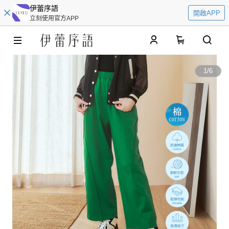
伊蕾序語
開啟APP
立刻使用官方APP
0
1
/
6