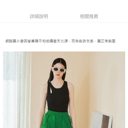
成交易。
AFTEE先享後付是「在收到商品之後才付款」的支付方式。 讓您購物簡單
運送方式
3.實際核准額度、可分期數及費用金額請依後續交易確認頁面所載為準。
便利好安心！
4.訂單成立30分鐘內，如未前往確認交易或遇審核未通過，訂單將自動取
１．簡單：不需註冊會員、不需綁卡、不需儲值。
全家取貨付款
消。如遇「轉專審核」未通過狀況，表示未達大哥付你分期系統評分，恕無
詳細說明
相關推薦
２．便利：只要手機號碼，簡訊認證，即可結帳。
法說明評估內容。
每筆NT$120，滿NT$2,500(含以上)免運費
３．安心：先確認商品／服務後，再付款。
【繳款方式說明】
1.分期款項不併入電信帳單，「大哥付你分期」於每月結算日後寄送繳費提
付款後全家取貨
【「AFTEE先享後付」結帳流程】
醒簡訊。
１．於結帳方式選擇「AFTEE先享後付」後，將跳轉至「AFTEE先享後付」
每筆NT$120，滿NT$2,500(含以上)免運費
2.透過簡訊連結打開帳單後，可選擇「超商條碼／台灣大直營門市／銀行轉
結帳頁面，進行簡訊認證並確認金額後，即可完成結帳。
帳／街口支付／iPASS MONEY」等通路繳費。
２．訂單成立數日內，您將收到繳費通知簡訊。
萊爾富取貨付款
３．收到繳費通知簡訊後14天內，點擊此簡訊中的連結，可透過四大超商／
【注意事項】
每筆NT$120，滿NT$2,500(含以上)免運費
ATM／網路銀行／等多元方式進行付款，方視為交易完成。
1.本服務係由「台灣大哥大股份有限公司」（以下簡稱本公司）所提供，讓
※ 請注意：結帳手續完成當下不需立刻繳費，但若您需要取消訂單，請聯絡
用戶於交易時，得透過本服務購買商品或服務，並由商店將買賣／分期付款
付款後萊爾富取貨
購買商品的店家。未經商家同意取消之訂單仍視為有效，需透過AFTEE先享
買賣價金債權讓與本公司後，依約使用本公司帳單繳交帳款。
後付繳納相關費用。
每筆NT$120，滿NT$2,500(含以上)免運費
2.基於同意付款使用「大哥付你分期」之契約關係目的，商店將以您的個人
※ 交易是否成功請以「AFTEE先享後付 」之結帳頁面顯示為準，若有關於
資料（包含姓名、電話或地址）提供予台灣大哥大進項蒐集、處理及利用，
是否繳費成功／繳費後需取消欲退款等相關疑問，請聯繫「AFTEE先享後付
7-11取貨付款
由本公司與您本人進行分期帳單所需資料之確認、核對及更正。
客戶支援中心」
https://netprotections.freshdesk.com/support/home
3.完整用戶服務條款，請詳閱以下連結：
https://oppay.tw/userRule
每筆NT$120，滿NT$2,500(含以上)免運費
【注意事項】
１．透過由恩沛科技股份有限公司提供之「AFTEE先享後付」服務完成之交
付款後7-11取貨
易，需依本服務之必要範圍內提供個人資料，並將交易相關給付款項請求債
每筆NT$120，滿NT$2,500(含以上)免運費
權轉讓予恩沛科技股份有限公司。
２．關於個人資料處理事宜，請瀏覽以下網址：
宅配
https://aftee.tw/terms/#terms3