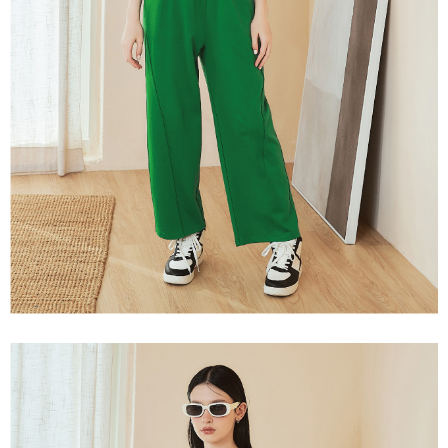
３．未成年的使用者請事先徵得法定代理人或監護人之同意方可使用
每筆NT$120，滿NT$2,500(含以上)免運費
「AFTEE先享後付」，若未經同意申辦者引起之損失，本公司不負相關責
任。
宅配離島
４．使用「AFTEE先享後付」時，將依據個別帳號之用戶狀況，依本公司即
每筆NT$120，滿NT$2,500(含以上)免運費
時審查核予不同之上限額度；若仍有額度不足之情形，本公司將視審查結果
請求用戶進行身份認證。
付款後門市自取
５．嚴禁一人註冊多個帳號或使用他人資訊註冊。若發現惡意使用之情形，
恩沛科技股份有限公司將有權停止該用戶之使用額度並採取法律行動。
免運費
海外配送
查看運費