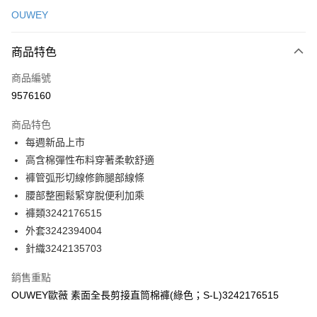
信用卡一次付款
OUWEY
信用卡分期付款
3 期 0 利率 每期
NT$263
21家銀行
商品特色
合作金庫商業銀行
第一商業銀行
超商取貨付款
商品編號
華南商業銀行
彰化商業銀行
9576160
LINE Pay
上海商業儲蓄銀行
台北富邦商業銀行
國泰世華商業銀行
兆豐國際商業銀行
商品特色
Apple Pay
臺灣中小企業銀行
台中商業銀行
每週新品上市
匯豐（台灣）商業銀行
華泰商業銀行
街口支付
高含棉彈性布料穿著柔軟舒適
聯邦商業銀行
遠東國際商業銀行
元大商業銀行
永豐商業銀行
褲管弧形切線修飾腿部線條
悠遊付
玉山商業銀行
星展（台灣）商業銀行
腰部整圈鬆緊穿脫便利加乘
台新國際商業銀行
中國信託商業銀行
全盈+PAY
褲類3242176515
台灣樂天信用卡公司
外套3242394004
大哥付你分期
針織3242135703
相關說明
【大哥付你分期使用說明】
AFTEE先享後付
銷售重點
1.本服務由台灣大哥大提供，台灣大哥大用戶可立即使用無須另外申請。
2.付款方式選擇「大哥付你分期」，訂單成立後會自動跳轉到大哥付的交易
相關說明
OUWEY歐薇 素面全長剪接直筒棉褲(綠色；S-L)3242176515
流程，驗證手機門號後，選擇欲分期的期數、繳款截止日，確認付款後即完
【關於「AFTEE先享後付」】