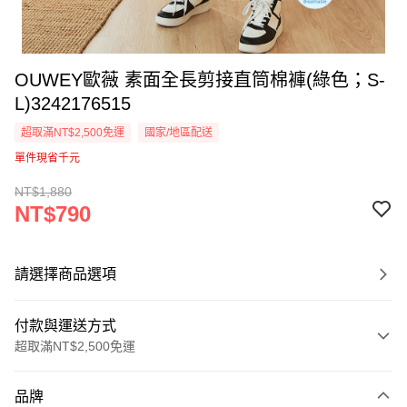
OUWEY歐薇 素面全長剪接直筒棉褲(綠色；S-
L)3242176515
超取滿NT$2,500免運
國家/地區配送
單件現省千元
NT$1,880
NT$790
請選擇商品選項
付款與運送方式
超取滿NT$2,500免運
付款方式
品牌