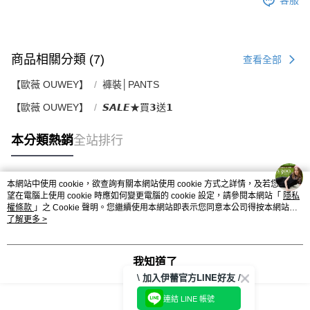
客服
商品相關分類 (7)
查看全部
【歐薇 OUWEY】
褲裝│PANTS
【歐薇 OUWEY】
𝙎𝘼𝙇𝙀★買𝟯送𝟭
本分類熱銷
全站排行
本網站中使用 cookie，欲查詢有關本網站使用 cookie 方式之詳情，及若您不希
熱門標籤
望在電腦上使用 cookie 時應如何變更電腦的 cookie 設定，請參閱本網站「
隱私
權條款
」之 Cookie 聲明。您繼續使用本網站即表示您同意本公司得按本網站使
用條款之 Cookie 聲明使用 cookie。
了解更多 >
我知道了
\ 加入伊蕾官方LINE好友 /
連結 LINE 帳號