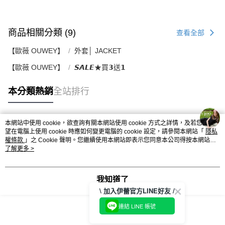
商品相關分類 (9)
查看全部
【歐薇 OUWEY】
外套│ JACKET
【歐薇 OUWEY】
𝙎𝘼𝙇𝙀★買𝟯送𝟭
本分類熱銷
全站排行
本網站中使用 cookie，欲查詢有關本網站使用 cookie 方式之詳情，及若您不希
熱門標籤
望在電腦上使用 cookie 時應如何變更電腦的 cookie 設定，請參閱本網站「
隱私
權條款
」之 Cookie 聲明。您繼續使用本網站即表示您同意本公司得按本網站使
用條款之 Cookie 聲明使用 cookie。
了解更多 >
我知道了
\ 加入伊蕾官方LINE好友 /
連結 LINE 帳號