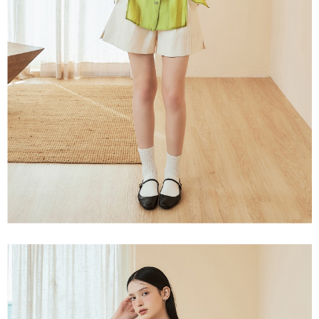
３．未成年的使用者請事先徵得法定代理人或監護人之同意方可使用
每筆NT$120，滿NT$2,500(含以上)免運費
「AFTEE先享後付」，若未經同意申辦者引起之損失，本公司不負相關責
任。
宅配離島
４．使用「AFTEE先享後付」時，將依據個別帳號之用戶狀況，依本公司即
每筆NT$120，滿NT$2,500(含以上)免運費
時審查核予不同之上限額度；若仍有額度不足之情形，本公司將視審查結果
請求用戶進行身份認證。
付款後門市自取
５．嚴禁一人註冊多個帳號或使用他人資訊註冊。若發現惡意使用之情形，
恩沛科技股份有限公司將有權停止該用戶之使用額度並採取法律行動。
免運費
海外配送
查看運費