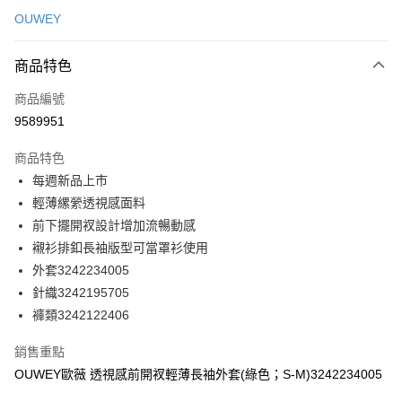
信用卡一次付款
OUWEY
信用卡分期付款
3 期 0 利率 每期
NT$296
21家銀行
商品特色
合作金庫商業銀行
第一商業銀行
超商取貨付款
商品編號
華南商業銀行
彰化商業銀行
9589951
LINE Pay
上海商業儲蓄銀行
台北富邦商業銀行
國泰世華商業銀行
兆豐國際商業銀行
商品特色
Apple Pay
臺灣中小企業銀行
台中商業銀行
每週新品上市
匯豐（台灣）商業銀行
華泰商業銀行
街口支付
輕薄縲縈透視感面料
聯邦商業銀行
遠東國際商業銀行
元大商業銀行
永豐商業銀行
前下擺開衩設計增加流暢動感
悠遊付
玉山商業銀行
星展（台灣）商業銀行
襯衫排釦長袖版型可當罩衫使用
台新國際商業銀行
中國信託商業銀行
全盈+PAY
外套3242234005
台灣樂天信用卡公司
針織3242195705
大哥付你分期
褲類3242122406
相關說明
【大哥付你分期使用說明】
AFTEE先享後付
銷售重點
1.本服務由台灣大哥大提供，台灣大哥大用戶可立即使用無須另外申請。
2.付款方式選擇「大哥付你分期」，訂單成立後會自動跳轉到大哥付的交易
相關說明
OUWEY歐薇 透視感前開衩輕薄長袖外套(綠色；S-M)3242234005
流程，驗證手機門號後，選擇欲分期的期數、繳款截止日，確認付款後即完
【關於「AFTEE先享後付」】