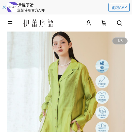
伊蕾序語
開啟APP
立刻使用官方APP
0
1
/
6