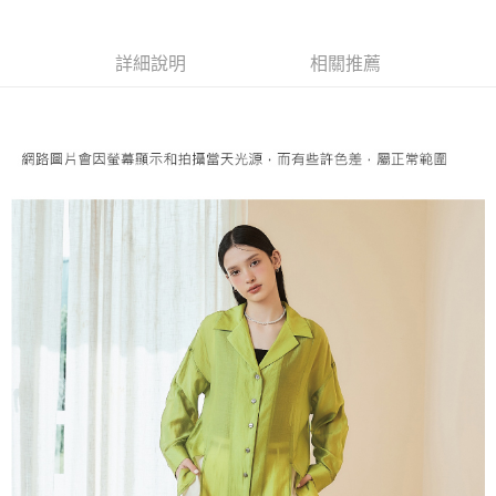
成交易。
AFTEE先享後付是「在收到商品之後才付款」的支付方式。 讓您購物簡單
運送方式
3.實際核准額度、可分期數及費用金額請依後續交易確認頁面所載為準。
便利好安心！
4.訂單成立30分鐘內，如未前往確認交易或遇審核未通過，訂單將自動取
１．簡單：不需註冊會員、不需綁卡、不需儲值。
全家取貨付款
消。如遇「轉專審核」未通過狀況，表示未達大哥付你分期系統評分，恕無
詳細說明
相關推薦
２．便利：只要手機號碼，簡訊認證，即可結帳。
法說明評估內容。
每筆NT$120，滿NT$2,500(含以上)免運費
３．安心：先確認商品／服務後，再付款。
【繳款方式說明】
1.分期款項不併入電信帳單，「大哥付你分期」於每月結算日後寄送繳費提
付款後全家取貨
【「AFTEE先享後付」結帳流程】
醒簡訊。
１．於結帳方式選擇「AFTEE先享後付」後，將跳轉至「AFTEE先享後付」
每筆NT$120，滿NT$2,500(含以上)免運費
2.透過簡訊連結打開帳單後，可選擇「超商條碼／台灣大直營門市／銀行轉
結帳頁面，進行簡訊認證並確認金額後，即可完成結帳。
帳／街口支付／iPASS MONEY」等通路繳費。
２．訂單成立數日內，您將收到繳費通知簡訊。
萊爾富取貨付款
３．收到繳費通知簡訊後14天內，點擊此簡訊中的連結，可透過四大超商／
【注意事項】
每筆NT$120，滿NT$2,500(含以上)免運費
ATM／網路銀行／等多元方式進行付款，方視為交易完成。
1.本服務係由「台灣大哥大股份有限公司」（以下簡稱本公司）所提供，讓
※ 請注意：結帳手續完成當下不需立刻繳費，但若您需要取消訂單，請聯絡
用戶於交易時，得透過本服務購買商品或服務，並由商店將買賣／分期付款
付款後萊爾富取貨
購買商品的店家。未經商家同意取消之訂單仍視為有效，需透過AFTEE先享
買賣價金債權讓與本公司後，依約使用本公司帳單繳交帳款。
後付繳納相關費用。
每筆NT$120，滿NT$2,500(含以上)免運費
2.基於同意付款使用「大哥付你分期」之契約關係目的，商店將以您的個人
※ 交易是否成功請以「AFTEE先享後付 」之結帳頁面顯示為準，若有關於
資料（包含姓名、電話或地址）提供予台灣大哥大進項蒐集、處理及利用，
是否繳費成功／繳費後需取消欲退款等相關疑問，請聯繫「AFTEE先享後付
7-11取貨付款
由本公司與您本人進行分期帳單所需資料之確認、核對及更正。
客戶支援中心」
https://netprotections.freshdesk.com/support/home
3.完整用戶服務條款，請詳閱以下連結：
https://oppay.tw/userRule
每筆NT$120，滿NT$2,500(含以上)免運費
【注意事項】
１．透過由恩沛科技股份有限公司提供之「AFTEE先享後付」服務完成之交
付款後7-11取貨
易，需依本服務之必要範圍內提供個人資料，並將交易相關給付款項請求債
每筆NT$120，滿NT$2,500(含以上)免運費
權轉讓予恩沛科技股份有限公司。
２．關於個人資料處理事宜，請瀏覽以下網址：
宅配
https://aftee.tw/terms/#terms3