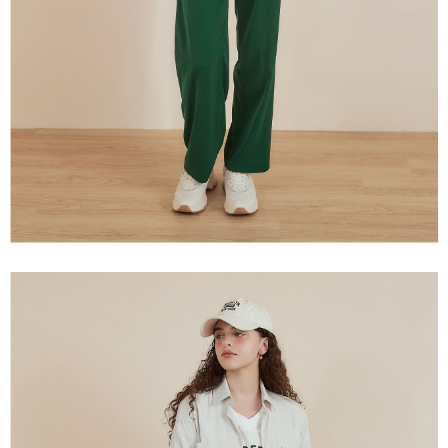
「AFTEE先享後付」，若未經同意申辦者引起之損失，本公司不負相關責
任。
宅配離島
４．使用「AFTEE先享後付」時，將依據個別帳號之用戶狀況，依本公司即
每筆NT$120，滿NT$2,500(含以上)免運費
時審查核予不同之上限額度；若仍有額度不足之情形，本公司將視審查結果
請求用戶進行身份認證。
付款後門市自取
５．嚴禁一人註冊多個帳號或使用他人資訊註冊。若發現惡意使用之情形，
恩沛科技股份有限公司將有權停止該用戶之使用額度並採取法律行動。
免運費
海外配送
查看運費