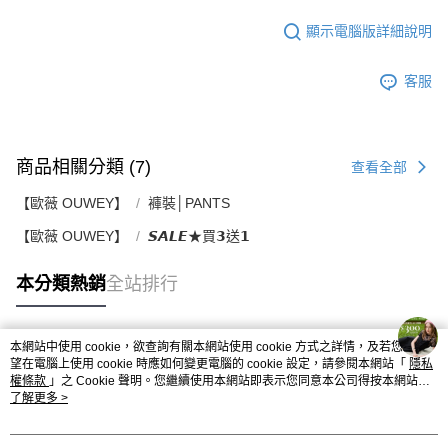
顯示電腦版詳細說明
客服
商品相關分類 (7)
查看全部
【歐薇 OUWEY】
褲裝│PANTS
【歐薇 OUWEY】
𝙎𝘼𝙇𝙀★買𝟯送𝟭
本分類熱銷
全站排行
本網站中使用 cookie，欲查詢有關本網站使用 cookie 方式之詳情，及若您不希
熱門標籤
望在電腦上使用 cookie 時應如何變更電腦的 cookie 設定，請參閱本網站「
隱私
權條款
」之 Cookie 聲明。您繼續使用本網站即表示您同意本公司得按本網站使
用條款之 Cookie 聲明使用 cookie。
了解更多 >