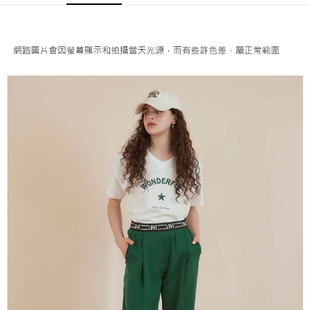
便利好安心！
4.訂單成立30分鐘內，如未前往確認交易或遇審核未通過，訂單將自動取
１．簡單：不需註冊會員、不需綁卡、不需儲值。
全家取貨付款
消。如遇「轉專審核」未通過狀況，表示未達大哥付你分期系統評分，恕無
２．便利：只要手機號碼，簡訊認證，即可結帳。
法說明評估內容。
每筆NT$120，滿NT$2,500(含以上)免運費
３．安心：先確認商品／服務後，再付款。
【繳款方式說明】
1.分期款項不併入電信帳單，「大哥付你分期」於每月結算日後寄送繳費提
付款後全家取貨
【「AFTEE先享後付」結帳流程】
醒簡訊。
１．於結帳方式選擇「AFTEE先享後付」後，將跳轉至「AFTEE先享後付」
每筆NT$120，滿NT$2,500(含以上)免運費
2.透過簡訊連結打開帳單後，可選擇「超商條碼／台灣大直營門市／銀行轉
結帳頁面，進行簡訊認證並確認金額後，即可完成結帳。
帳／街口支付／iPASS MONEY」等通路繳費。
２．訂單成立數日內，您將收到繳費通知簡訊。
萊爾富取貨付款
３．收到繳費通知簡訊後14天內，點擊此簡訊中的連結，可透過四大超商／
【注意事項】
每筆NT$120，滿NT$2,500(含以上)免運費
ATM／網路銀行／等多元方式進行付款，方視為交易完成。
1.本服務係由「台灣大哥大股份有限公司」（以下簡稱本公司）所提供，讓
※ 請注意：結帳手續完成當下不需立刻繳費，但若您需要取消訂單，請聯絡
用戶於交易時，得透過本服務購買商品或服務，並由商店將買賣／分期付款
付款後萊爾富取貨
購買商品的店家。未經商家同意取消之訂單仍視為有效，需透過AFTEE先享
買賣價金債權讓與本公司後，依約使用本公司帳單繳交帳款。
後付繳納相關費用。
每筆NT$120，滿NT$2,500(含以上)免運費
2.基於同意付款使用「大哥付你分期」之契約關係目的，商店將以您的個人
※ 交易是否成功請以「AFTEE先享後付 」之結帳頁面顯示為準，若有關於
資料（包含姓名、電話或地址）提供予台灣大哥大進項蒐集、處理及利用，
是否繳費成功／繳費後需取消欲退款等相關疑問，請聯繫「AFTEE先享後付
7-11取貨付款
由本公司與您本人進行分期帳單所需資料之確認、核對及更正。
客戶支援中心」
https://netprotections.freshdesk.com/support/home
3.完整用戶服務條款，請詳閱以下連結：
https://oppay.tw/userRule
每筆NT$120，滿NT$2,500(含以上)免運費
【注意事項】
１．透過由恩沛科技股份有限公司提供之「AFTEE先享後付」服務完成之交
付款後7-11取貨
易，需依本服務之必要範圍內提供個人資料，並將交易相關給付款項請求債
每筆NT$120，滿NT$2,500(含以上)免運費
權轉讓予恩沛科技股份有限公司。
２．關於個人資料處理事宜，請瀏覽以下網址：
宅配
https://aftee.tw/terms/#terms3
３．未成年的使用者請事先徵得法定代理人或監護人之同意方可使用
每筆NT$120，滿NT$2,500(含以上)免運費