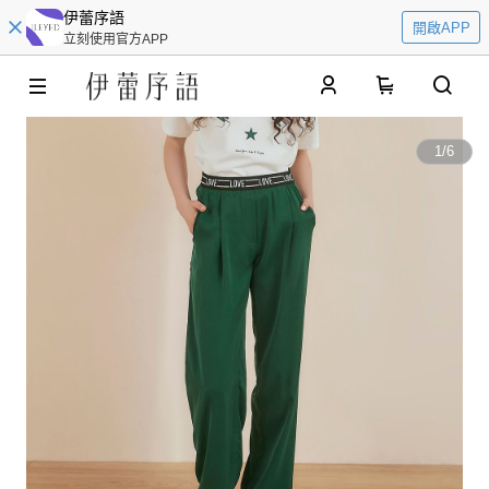
伊蕾序語
開啟APP
立刻使用官方APP
0
1
/
6