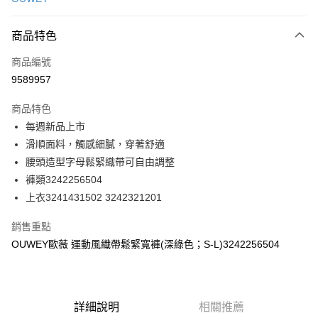
信用卡分期付款
3 期 0 利率 每期
NT$263
21家銀行
商品特色
合作金庫商業銀行
第一商業銀行
超商取貨付款
商品編號
華南商業銀行
彰化商業銀行
9589957
LINE Pay
上海商業儲蓄銀行
台北富邦商業銀行
國泰世華商業銀行
兆豐國際商業銀行
商品特色
Apple Pay
臺灣中小企業銀行
台中商業銀行
每週新品上市
匯豐（台灣）商業銀行
華泰商業銀行
街口支付
滑順面料，觸感細膩，穿著舒適
聯邦商業銀行
遠東國際商業銀行
元大商業銀行
永豐商業銀行
腰頭造型字母鬆緊織帶可自由調整
悠遊付
玉山商業銀行
星展（台灣）商業銀行
褲類3242256504
台新國際商業銀行
中國信託商業銀行
全盈+PAY
上衣3241431502 3242321201
台灣樂天信用卡公司
大哥付你分期
銷售重點
相關說明
OUWEY歐薇 運動風織帶鬆緊寬褲(深綠色；S-L)3242256504
【大哥付你分期使用說明】
AFTEE先享後付
1.本服務由台灣大哥大提供，台灣大哥大用戶可立即使用無須另外申請。
2.付款方式選擇「大哥付你分期」，訂單成立後會自動跳轉到大哥付的交易
相關說明
流程，驗證手機門號後，選擇欲分期的期數、繳款截止日，確認付款後即完
【關於「AFTEE先享後付」】
成交易。
詳細說明
相關推薦
AFTEE先享後付是「在收到商品之後才付款」的支付方式。 讓您購物簡單
運送方式
3.實際核准額度、可分期數及費用金額請依後續交易確認頁面所載為準。