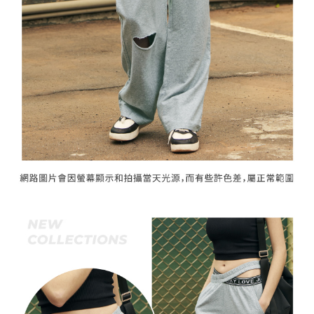
「AFTEE先享後付」，若未經同意申辦者引起之損失，本公司不負相關責
任。
宅配離島
４．使用「AFTEE先享後付」時，將依據個別帳號之用戶狀況，依本公司即
每筆NT$120，滿NT$2,500(含以上)免運費
時審查核予不同之上限額度；若仍有額度不足之情形，本公司將視審查結果
請求用戶進行身份認證。
付款後門市自取
５．嚴禁一人註冊多個帳號或使用他人資訊註冊。若發現惡意使用之情形，
恩沛科技股份有限公司將有權停止該用戶之使用額度並採取法律行動。
免運費
海外配送
查看運費