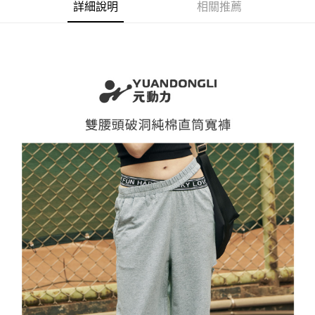
便利好安心！
詳細說明
相關推薦
4.訂單成立30分鐘內，如未前往確認交易或遇審核未通過，訂單將自動取
１．簡單：不需註冊會員、不需綁卡、不需儲值。
全家取貨付款
消。如遇「轉專審核」未通過狀況，表示未達大哥付你分期系統評分，恕無
２．便利：只要手機號碼，簡訊認證，即可結帳。
法說明評估內容。
每筆NT$120，滿NT$2,500(含以上)免運費
３．安心：先確認商品／服務後，再付款。
【繳款方式說明】
1.分期款項不併入電信帳單，「大哥付你分期」於每月結算日後寄送繳費提
付款後全家取貨
【「AFTEE先享後付」結帳流程】
醒簡訊。
１．於結帳方式選擇「AFTEE先享後付」後，將跳轉至「AFTEE先享後付」
每筆NT$120，滿NT$2,500(含以上)免運費
2.透過簡訊連結打開帳單後，可選擇「超商條碼／台灣大直營門市／銀行轉
結帳頁面，進行簡訊認證並確認金額後，即可完成結帳。
帳／街口支付／iPASS MONEY」等通路繳費。
２．訂單成立數日內，您將收到繳費通知簡訊。
萊爾富取貨付款
３．收到繳費通知簡訊後14天內，點擊此簡訊中的連結，可透過四大超商／
【注意事項】
每筆NT$120，滿NT$2,500(含以上)免運費
ATM／網路銀行／等多元方式進行付款，方視為交易完成。
1.本服務係由「台灣大哥大股份有限公司」（以下簡稱本公司）所提供，讓
※ 請注意：結帳手續完成當下不需立刻繳費，但若您需要取消訂單，請聯絡
用戶於交易時，得透過本服務購買商品或服務，並由商店將買賣／分期付款
付款後萊爾富取貨
購買商品的店家。未經商家同意取消之訂單仍視為有效，需透過AFTEE先享
買賣價金債權讓與本公司後，依約使用本公司帳單繳交帳款。
後付繳納相關費用。
每筆NT$120，滿NT$2,500(含以上)免運費
2.基於同意付款使用「大哥付你分期」之契約關係目的，商店將以您的個人
※ 交易是否成功請以「AFTEE先享後付 」之結帳頁面顯示為準，若有關於
資料（包含姓名、電話或地址）提供予台灣大哥大進項蒐集、處理及利用，
是否繳費成功／繳費後需取消欲退款等相關疑問，請聯繫「AFTEE先享後付
7-11取貨付款
由本公司與您本人進行分期帳單所需資料之確認、核對及更正。
客戶支援中心」
https://netprotections.freshdesk.com/support/home
3.完整用戶服務條款，請詳閱以下連結：
https://oppay.tw/userRule
每筆NT$120，滿NT$2,500(含以上)免運費
【注意事項】
１．透過由恩沛科技股份有限公司提供之「AFTEE先享後付」服務完成之交
付款後7-11取貨
易，需依本服務之必要範圍內提供個人資料，並將交易相關給付款項請求債
每筆NT$120，滿NT$2,500(含以上)免運費
權轉讓予恩沛科技股份有限公司。
２．關於個人資料處理事宜，請瀏覽以下網址：
宅配
https://aftee.tw/terms/#terms3
３．未成年的使用者請事先徵得法定代理人或監護人之同意方可使用
每筆NT$120，滿NT$2,500(含以上)免運費