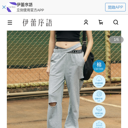
伊蕾序語
開啟APP
立刻使用官方APP
0
1
/
6