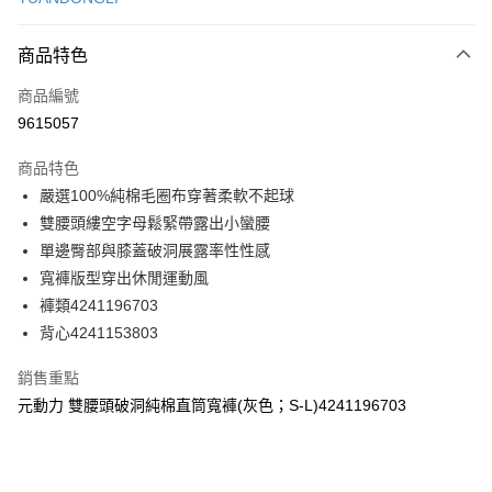
信用卡分期付款
3 期 0 利率 每期
NT$263
21家銀行
商品特色
合作金庫商業銀行
第一商業銀行
超商取貨付款
商品編號
華南商業銀行
彰化商業銀行
9615057
LINE Pay
上海商業儲蓄銀行
台北富邦商業銀行
國泰世華商業銀行
兆豐國際商業銀行
商品特色
Apple Pay
臺灣中小企業銀行
台中商業銀行
嚴選100%純棉毛圈布穿著柔軟不起球
匯豐（台灣）商業銀行
華泰商業銀行
街口支付
雙腰頭縷空字母鬆緊帶露出小蠻腰
聯邦商業銀行
遠東國際商業銀行
元大商業銀行
永豐商業銀行
單邊臀部與膝蓋破洞展露率性性感
悠遊付
玉山商業銀行
星展（台灣）商業銀行
寬褲版型穿出休閒運動風
台新國際商業銀行
中國信託商業銀行
全盈+PAY
褲類4241196703
台灣樂天信用卡公司
背心4241153803
大哥付你分期
相關說明
銷售重點
【大哥付你分期使用說明】
AFTEE先享後付
元動力 雙腰頭破洞純棉直筒寬褲(灰色；S-L)4241196703
1.本服務由台灣大哥大提供，台灣大哥大用戶可立即使用無須另外申請。
2.付款方式選擇「大哥付你分期」，訂單成立後會自動跳轉到大哥付的交易
相關說明
流程，驗證手機門號後，選擇欲分期的期數、繳款截止日，確認付款後即完
【關於「AFTEE先享後付」】
成交易。
AFTEE先享後付是「在收到商品之後才付款」的支付方式。 讓您購物簡單
運送方式
3.實際核准額度、可分期數及費用金額請依後續交易確認頁面所載為準。