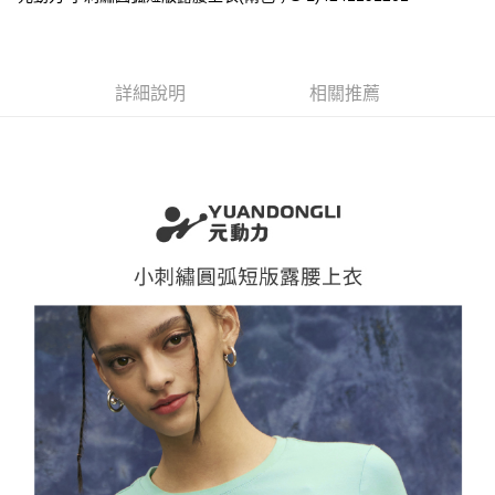
便利好安心！
4.訂單成立30分鐘內，如未前往確認交易或遇審核未通過，訂單將自動取
１．簡單：不需註冊會員、不需綁卡、不需儲值。
全家取貨付款
消。如遇「轉專審核」未通過狀況，表示未達大哥付你分期系統評分，恕無
２．便利：只要手機號碼，簡訊認證，即可結帳。
法說明評估內容。
每筆NT$120，滿NT$2,500(含以上)免運費
３．安心：先確認商品／服務後，再付款。
【繳款方式說明】
詳細說明
相關推薦
1.分期款項不併入電信帳單，「大哥付你分期」於每月結算日後寄送繳費提
付款後全家取貨
【「AFTEE先享後付」結帳流程】
醒簡訊。
１．於結帳方式選擇「AFTEE先享後付」後，將跳轉至「AFTEE先享後付」
每筆NT$120，滿NT$2,500(含以上)免運費
2.透過簡訊連結打開帳單後，可選擇「超商條碼／台灣大直營門市／銀行轉
結帳頁面，進行簡訊認證並確認金額後，即可完成結帳。
帳／街口支付／iPASS MONEY」等通路繳費。
２．訂單成立數日內，您將收到繳費通知簡訊。
萊爾富取貨付款
３．收到繳費通知簡訊後14天內，點擊此簡訊中的連結，可透過四大超商／
【注意事項】
每筆NT$120，滿NT$2,500(含以上)免運費
ATM／網路銀行／等多元方式進行付款，方視為交易完成。
1.本服務係由「台灣大哥大股份有限公司」（以下簡稱本公司）所提供，讓
※ 請注意：結帳手續完成當下不需立刻繳費，但若您需要取消訂單，請聯絡
用戶於交易時，得透過本服務購買商品或服務，並由商店將買賣／分期付款
付款後萊爾富取貨
購買商品的店家。未經商家同意取消之訂單仍視為有效，需透過AFTEE先享
買賣價金債權讓與本公司後，依約使用本公司帳單繳交帳款。
後付繳納相關費用。
每筆NT$120，滿NT$2,500(含以上)免運費
2.基於同意付款使用「大哥付你分期」之契約關係目的，商店將以您的個人
※ 交易是否成功請以「AFTEE先享後付 」之結帳頁面顯示為準，若有關於
資料（包含姓名、電話或地址）提供予台灣大哥大進項蒐集、處理及利用，
是否繳費成功／繳費後需取消欲退款等相關疑問，請聯繫「AFTEE先享後付
7-11取貨付款
由本公司與您本人進行分期帳單所需資料之確認、核對及更正。
客戶支援中心」
https://netprotections.freshdesk.com/support/home
3.完整用戶服務條款，請詳閱以下連結：
https://oppay.tw/userRule
每筆NT$120，滿NT$2,500(含以上)免運費
【注意事項】
１．透過由恩沛科技股份有限公司提供之「AFTEE先享後付」服務完成之交
付款後7-11取貨
易，需依本服務之必要範圍內提供個人資料，並將交易相關給付款項請求債
每筆NT$120，滿NT$2,500(含以上)免運費
權轉讓予恩沛科技股份有限公司。
２．關於個人資料處理事宜，請瀏覽以下網址：
宅配
https://aftee.tw/terms/#terms3
３．未成年的使用者請事先徵得法定代理人或監護人之同意方可使用
每筆NT$120，滿NT$2,500(含以上)免運費