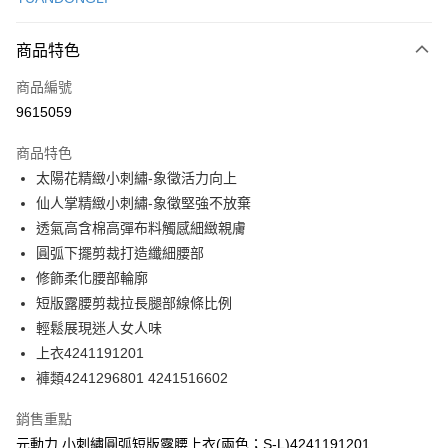
信用卡分期付款
3 期 0 利率 每期
NT$196
21家銀行
商品特色
合作金庫商業銀行
第一商業銀行
超商取貨付款
商品編號
華南商業銀行
彰化商業銀行
9615059
LINE Pay
上海商業儲蓄銀行
台北富邦商業銀行
國泰世華商業銀行
兆豐國際商業銀行
商品特色
Apple Pay
臺灣中小企業銀行
台中商業銀行
太陽花精緻小刺繡-象徵活力向上
匯豐（台灣）商業銀行
華泰商業銀行
街口支付
仙人掌精緻小刺繡-象徵堅強不放棄
聯邦商業銀行
遠東國際商業銀行
元大商業銀行
永豐商業銀行
透氣高含棉高彈布料觸感細緻親膚
悠遊付
玉山商業銀行
星展（台灣）商業銀行
圓弧下擺剪裁打造纖細腰部
台新國際商業銀行
中國信託商業銀行
全盈+PAY
修飾柔化腰部輪廓
台灣樂天信用卡公司
短版露腰剪裁拉長腿部線條比例
大哥付你分期
輕鬆展現迷人女人味
相關說明
上衣4241191201
【大哥付你分期使用說明】
AFTEE先享後付
1.本服務由台灣大哥大提供，台灣大哥大用戶可立即使用無須另外申請。
褲類4241296801 4241516602
2.付款方式選擇「大哥付你分期」，訂單成立後會自動跳轉到大哥付的交易
相關說明
流程，驗證手機門號後，選擇欲分期的期數、繳款截止日，確認付款後即完
【關於「AFTEE先享後付」】
銷售重點
成交易。
AFTEE先享後付是「在收到商品之後才付款」的支付方式。 讓您購物簡單
運送方式
元動力 小刺繡圓弧短版露腰上衣(兩色；S-L)4241191201
3.實際核准額度、可分期數及費用金額請依後續交易確認頁面所載為準。