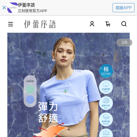
伊蕾序語
開啟APP
立刻使用官方APP
0
1
/
6