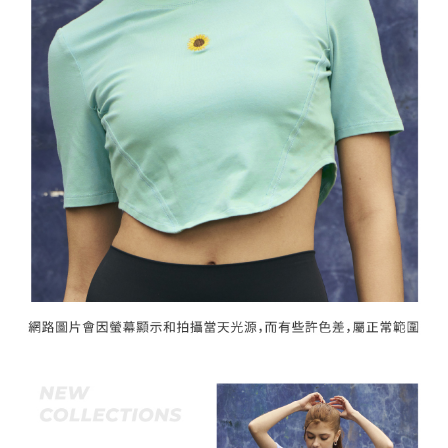
「AFTEE先享後付」，若未經同意申辦者引起之損失，本公司不負相關責
任。
宅配離島
４．使用「AFTEE先享後付」時，將依據個別帳號之用戶狀況，依本公司即
每筆NT$120，滿NT$2,500(含以上)免運費
時審查核予不同之上限額度；若仍有額度不足之情形，本公司將視審查結果
請求用戶進行身份認證。
付款後門市自取
５．嚴禁一人註冊多個帳號或使用他人資訊註冊。若發現惡意使用之情形，
恩沛科技股份有限公司將有權停止該用戶之使用額度並採取法律行動。
免運費
海外配送
查看運費