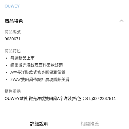
信用卡一次付款
OUWEY
信用卡分期付款
3 期 0 利率 每期
NT$330
21家銀行
商品特色
合作金庫商業銀行
第一商業銀行
超商取貨付款
商品編號
華南商業銀行
彰化商業銀行
9630671
LINE Pay
上海商業儲蓄銀行
台北富邦商業銀行
國泰世華商業銀行
兆豐國際商業銀行
商品特色
Apple Pay
臺灣中小企業銀行
台中商業銀行
每週新品上市
匯豐（台灣）商業銀行
華泰商業銀行
街口支付
縲縈微光澤紋理面料柔軟舒適
聯邦商業銀行
遠東國際商業銀行
元大商業銀行
永豐商業銀行
A字長洋裝款式修身顯優雅氣質
悠遊付
玉山商業銀行
星展（台灣）商業銀行
2WAY雙細肩帶設計展現纖細美肩
台新國際商業銀行
中國信託商業銀行
全盈+PAY
台灣樂天信用卡公司
銷售重點
大哥付你分期
OUWEY歐薇 微光澤感雙細肩A字洋裝(桔色；S-L)3242237511
相關說明
【大哥付你分期使用說明】
AFTEE先享後付
1.本服務由台灣大哥大提供，台灣大哥大用戶可立即使用無須另外申請。
2.付款方式選擇「大哥付你分期」，訂單成立後會自動跳轉到大哥付的交易
相關說明
詳細說明
相關推薦
流程，驗證手機門號後，選擇欲分期的期數、繳款截止日，確認付款後即完
【關於「AFTEE先享後付」】