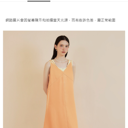
成交易。
AFTEE先享後付是「在收到商品之後才付款」的支付方式。 讓您購物簡單
運送方式
3.實際核准額度、可分期數及費用金額請依後續交易確認頁面所載為準。
便利好安心！
4.訂單成立30分鐘內，如未前往確認交易或遇審核未通過，訂單將自動取
１．簡單：不需註冊會員、不需綁卡、不需儲值。
全家取貨付款
消。如遇「轉專審核」未通過狀況，表示未達大哥付你分期系統評分，恕無
２．便利：只要手機號碼，簡訊認證，即可結帳。
法說明評估內容。
每筆NT$120，滿NT$2,500(含以上)免運費
３．安心：先確認商品／服務後，再付款。
【繳款方式說明】
1.分期款項不併入電信帳單，「大哥付你分期」於每月結算日後寄送繳費提
付款後全家取貨
【「AFTEE先享後付」結帳流程】
醒簡訊。
１．於結帳方式選擇「AFTEE先享後付」後，將跳轉至「AFTEE先享後付」
每筆NT$120，滿NT$2,500(含以上)免運費
2.透過簡訊連結打開帳單後，可選擇「超商條碼／台灣大直營門市／銀行轉
結帳頁面，進行簡訊認證並確認金額後，即可完成結帳。
帳／街口支付／iPASS MONEY」等通路繳費。
２．訂單成立數日內，您將收到繳費通知簡訊。
萊爾富取貨付款
３．收到繳費通知簡訊後14天內，點擊此簡訊中的連結，可透過四大超商／
【注意事項】
每筆NT$120，滿NT$2,500(含以上)免運費
ATM／網路銀行／等多元方式進行付款，方視為交易完成。
1.本服務係由「台灣大哥大股份有限公司」（以下簡稱本公司）所提供，讓
※ 請注意：結帳手續完成當下不需立刻繳費，但若您需要取消訂單，請聯絡
用戶於交易時，得透過本服務購買商品或服務，並由商店將買賣／分期付款
付款後萊爾富取貨
購買商品的店家。未經商家同意取消之訂單仍視為有效，需透過AFTEE先享
買賣價金債權讓與本公司後，依約使用本公司帳單繳交帳款。
後付繳納相關費用。
每筆NT$120，滿NT$2,500(含以上)免運費
2.基於同意付款使用「大哥付你分期」之契約關係目的，商店將以您的個人
※ 交易是否成功請以「AFTEE先享後付 」之結帳頁面顯示為準，若有關於
資料（包含姓名、電話或地址）提供予台灣大哥大進項蒐集、處理及利用，
是否繳費成功／繳費後需取消欲退款等相關疑問，請聯繫「AFTEE先享後付
7-11取貨付款
由本公司與您本人進行分期帳單所需資料之確認、核對及更正。
客戶支援中心」
https://netprotections.freshdesk.com/support/home
3.完整用戶服務條款，請詳閱以下連結：
https://oppay.tw/userRule
每筆NT$120，滿NT$2,500(含以上)免運費
【注意事項】
１．透過由恩沛科技股份有限公司提供之「AFTEE先享後付」服務完成之交
付款後7-11取貨
易，需依本服務之必要範圍內提供個人資料，並將交易相關給付款項請求債
每筆NT$120，滿NT$2,500(含以上)免運費
權轉讓予恩沛科技股份有限公司。
２．關於個人資料處理事宜，請瀏覽以下網址：
宅配
https://aftee.tw/terms/#terms3