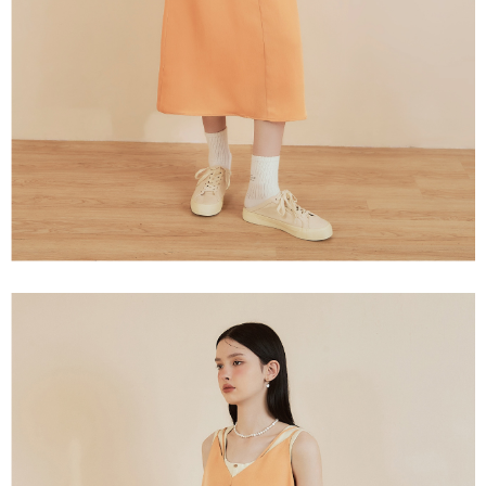
３．未成年的使用者請事先徵得法定代理人或監護人之同意方可使用
每筆NT$120，滿NT$2,500(含以上)免運費
「AFTEE先享後付」，若未經同意申辦者引起之損失，本公司不負相關責
任。
宅配離島
４．使用「AFTEE先享後付」時，將依據個別帳號之用戶狀況，依本公司即
每筆NT$120，滿NT$2,500(含以上)免運費
時審查核予不同之上限額度；若仍有額度不足之情形，本公司將視審查結果
請求用戶進行身份認證。
付款後門市自取
５．嚴禁一人註冊多個帳號或使用他人資訊註冊。若發現惡意使用之情形，
恩沛科技股份有限公司將有權停止該用戶之使用額度並採取法律行動。
免運費
海外配送
查看運費