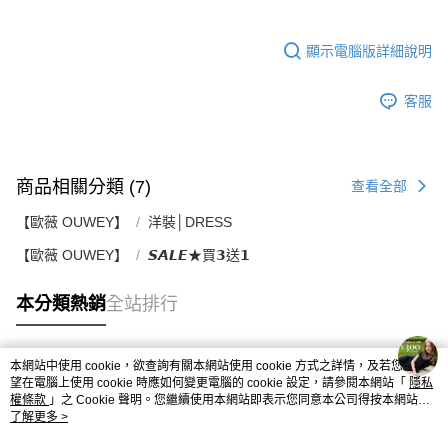
顯示電腦版詳細說明
客服
商品相關分類 (7)
查看全部
【歐薇 OUWEY】
洋裝│DRESS
【歐薇 OUWEY】
𝙎𝘼𝙇𝙀★買𝟯送𝟭
本分類熱銷
全站排行
本網站中使用 cookie，欲查詢有關本網站使用 cookie 方式之詳情，及若您不希
熱門標籤
望在電腦上使用 cookie 時應如何變更電腦的 cookie 設定，請參閱本網站「
隱私
權條款
」之 Cookie 聲明。您繼續使用本網站即表示您同意本公司得按本網站使
用條款之 Cookie 聲明使用 cookie。
了解更多 >