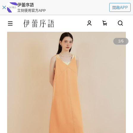
伊蕾序語
開啟APP
立刻使用官方APP
0
1
/
6