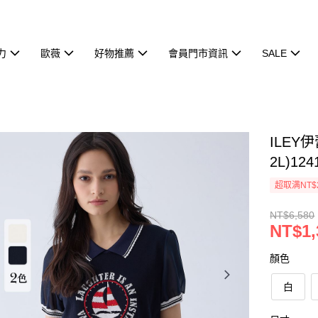
力
歐薇
好物推薦
會員門市資訊
SALE
ILEY
2L)124
超取满NT$
NT$6,580
NT$1,
顏色
白