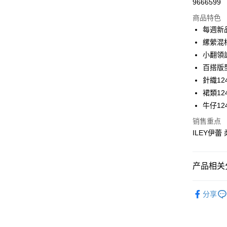
9666599
华南商
LINE Pay
上海商
商品特色
国泰世
每週新
Apple Pay
台湾中
縲縈混
汇丰（
街口支付
小翻領
联邦商
百搭版
元大商
悠遊付
針織124
玉山商
台新国
Plus PAY
裙類124
台湾乐
牛仔124
大哥付你
销售重点
相关说明
ILEY伊蕾
【大哥付
AFTEE先
1. 本服
人月租型
相关说明
2. 付款
一、關於 A
产品相关分
流程，验
1. 於付
完成交易
窗。
运送方式
【伊蕾 IL
3. 实际
2. 進行
分享
4. 订单
3. 訂單
全家取貨
【伊蕾 IL
消。如遇 
4. 下訂
容。
每笔NT$1
AFTEE 
【伊蕾 IL
【缴款方
5. 收到