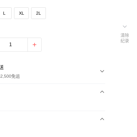
L
XL
2L
清除
纪录
送
2,500免运
次付款
期付款
利率，每期
NT$463
21家银行
库商业银行
第一商业银行
付款