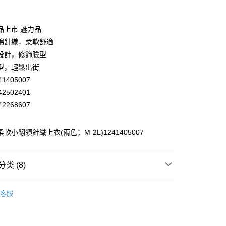
业银行
彰化商业银行
业储蓄银行
台北富邦商业银行
华商业银行
兆丰国际商业银行
品上市 魅力品
小企业银行
台中商业银行
棉針織，柔軟舒適
台湾）商业银行
华泰商业银行
設計，修飾臉型
业银行
远东国际商业银行
型，輕鬆出街
业银行
永丰商业银行
1405007
业银行
星展（台湾）商业银行
际商业银行
中国信托商业银行
2502401
天信用卡公司
2268607
分期
 柔軟小翻領針織上衣(兩色；M-2L)1241405007
你分期使用说明】
享后付
务由台湾大哥大提供，电信用户可立即使用无须另外申请。（限个
门号，不开放公司户及预付卡使用）
方式选择 “大哥付你分期”，订单成立后会自动跳转到大哥付的交易
FTEE先享後付
类 (8)
证手机门号后，选择欲分期的期数、缴款截止日，确认付款后即
款方式選擇AFTEE先享後付，將跳出AFTEE先享後付手機驗證視
。
EY】
▸ MIT精選 ◂
核准额度、可分期数及费用金额请依后续交易确认页面所载为准。
簡訊驗證之後，即可完成結帳手續。
客服
成立30分钟内，如未前往确认交易或遇审核未通过，订单将自动取
確認後不需事先繳費，商品會配送至您的指定地址。
付款
EY】
針織│KNIT
“转专审核”未通过状况，表示未达系统评分，恕无法说明评估内
完成後，您的手機會收到一封繳費通知簡訊，APP會員則會收到
20，满NT$2,500(含以上)免运费
APP推播通知。
EY】
精英職場穿搭
式说明】
商品當下無需繳費，確認無誤後，請再利用繳費通知簡訊或AFTEE