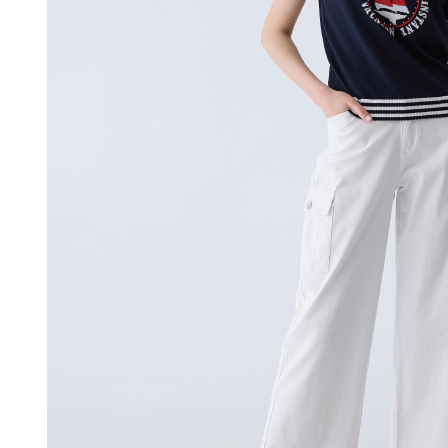
付款後門
未成年的
AFTEE。
免运费
若您對於
海外配送
聯繫恩沛
同必要之購
人資料，