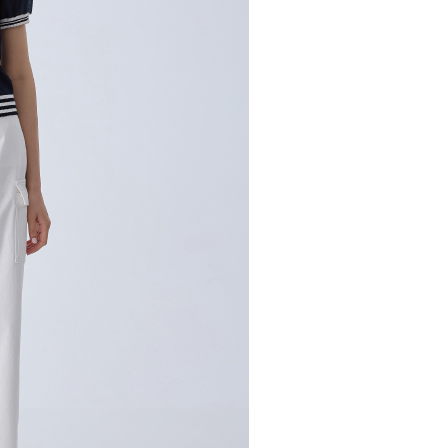
市自取
使用者，請事先徵得法定代理人或監護人之同意方可使用
個人資料之處理、利用有任何疑問，或欲行使相關法律權利，請
查看运费
科技股份有限公司。若您不同意我們將上開所示之個人資料，連
買訂單資訊提供予 AFTEE ，或讓 AFTEE 蒐集處理利用您的個
請勿選用本服務。