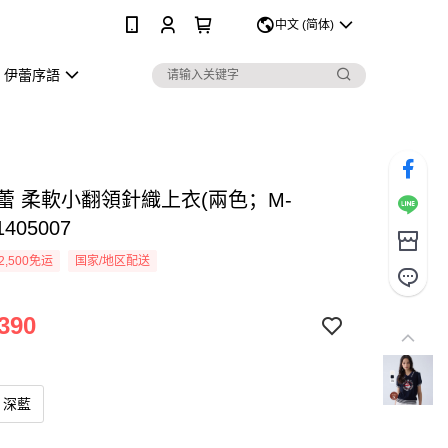
0
中文 (简体)
伊蕾序語
伊蕾 柔軟小翻領針織上衣(兩色；M-
1405007
2,500免运
国家/地区配送
390
深藍