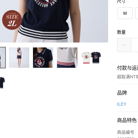
尺寸
M
数量
付款与运
超取满NT$
付款方式
品牌
信用卡一
ILEY
信用卡分
商品特色
3期 0
商品编号
合作金
超商取货