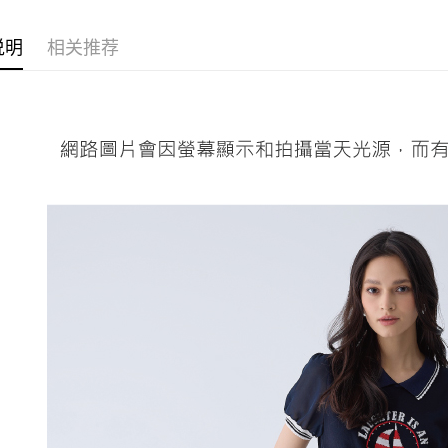
1. 分期
付款後全
APP於四
【伊蕾 IL
短信。
每笔NT$1
说明
相关推荐
2. 通过
【伊蕾 IL
請留意繳費期
账／街口支付
享有最長 
萊爾富取
活動專區
【注意事
每笔NT$1
繳費期限，
【伊蕾 IL
1. 本服
算出。使用
过本服务
定能夠在期
付款後萊
【伊蕾 IL
本公司后
收到商品與
每笔NT$1
2. 基于
资料（包
二、付款
7-11取貨
用，由台
1. 初次
3. 完整
之上限額
每笔NT$1
2. 結帳金
3. 目前
付款後7-1
每笔NT$1
三、聲明
「AFTE
宅配
)所提供，
(包含但不
每笔NT$1
予 AFT
集、處理、
宅配離島
明』（
http
每笔NT$1
若款項超過