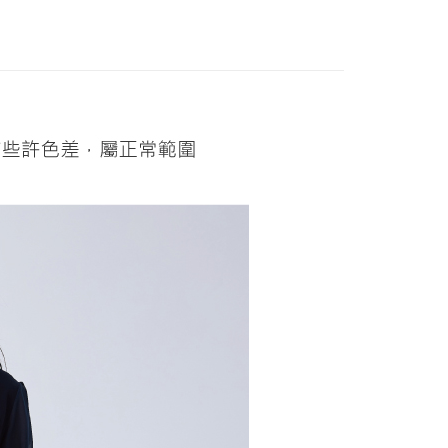
款项不并入电信账单，“大哥付你分期”于每月结算日后寄送缴费提醒
家取貨
大便利商店‧ATM/網銀等方式進行付款。
EY】
全部商品│ALL
20，满NT$2,500(含以上)免运费
短信链接打开账单后，可选择 “超商条码／台湾大直营门市／银行转
EY】
SALE 2.8折起↘買三送一 全系列
限為 14 天。唯有下載 AFTEE App 成為 AFTEE 會員者方能
／iPASS MONEY”等通路缴费。
45 天內付款之服務。
貨付款
项】
20，满NT$2,500(含以上)免运费
為商家向您請款的時間，再加上使用AFTEE可延長的天數所計
EY】
𝟮𝟬𝟮𝟲流行趨勢-雲舞白
务系由 “台湾大哥大股份有限公司”所提供，让用户于交易时，得通
AFTEE下訂可以延長您收到商品前的繳費天數，但無法保證一
购买商品或服务，并由商店将买卖／分期付款买卖价金债权让与
限內收到商品(例如:預購商品或預計到貨時間較長者)。因此無論
爾富取貨
EY】
SALE 2.8折起↘買三送一-上半身
，依约使用本公司账单缴交账款。
否，仍需要請您在AFTEE規定的時間內完成繳費。
20，满NT$2,500(含以上)免运费
同意付款使用 “大哥付你分期”之契约关系目的，商店将以您的个人
含姓名、电话或地址）提供予台湾大哥大进项收集、处理及利
限制
付款
湾大哥大与本人进行分期账单所需资料之确认、核对及更正。
使用 AFTEE 時，將依認證結果及本公司審查結果，核予每個人不同
用户服务条款，请详阅以下链接：
https://oppay.tw/userRule
度
20，满NT$2,500(含以上)免运费
額須大於NT$30
僅支援台灣會員
1取貨
20，满NT$2,500(含以上)免运费
條款
E先享後付」(下稱本服務)乃由恩沛科技股份有限公司(下稱 AFTEE
並由 AFTEE 向您收取款項。因使用本服務所須提供之個人資料
限於訂購人姓名、電話，收件人姓名、電話、收件地址)，將交付
20，满NT$2,500(含以上)免运费
EE 於本服務必要服務範圍內運用。關於 AFTEE 對於個人資料之蒐
利用，詳參 AFTEE 官網之『個人資料蒐集、處理及利用告知聲
s://aftee.tw/privacypolicy/
）。
20，满NT$2,500(含以上)免运费
繳費期限，將根據當次的金額加收年利率 16% 的逾期滯納金。