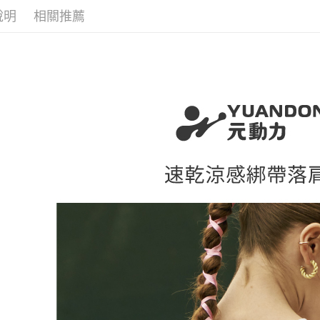
醒簡訊。
付款後全
１．於結帳
說明
相關推薦
活動專區
2.透過簡
付」結帳
每筆NT$1
帳／街口支
２．訂單
【元動力
３．收到繳
萊爾富取
【注意事
／ATM／
1.本服務
每筆NT$1
※ 請注意
用戶於交
絡購買商品
款買賣價
先享後付
付款後萊
2.基於同
※ 交易是
每筆NT$1
資料（包
是否繳費成
用，由本
付客戶支
7-11取貨
3.完整用
【注意事
每筆NT$1
１．透過由
交易，需
付款後7-1
求債權轉
每筆NT$1
２．關於
https://aft
宅配
３．未成
「AFTE
每筆NT$1
任。
４．使用「
宅配離島
即時審查
每筆NT$1
結果請求
５．嚴禁