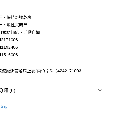
業銀行
彰化商業銀行
業儲蓄銀行
台北富邦商業銀行
華商業銀行
兆豐國際商業銀行
汗，保持舒適乾爽
小企業銀行
台中商業銀行
計，隨性又時尚
台灣）商業銀行
華泰商業銀行
剪裁背綁結，活動自如
業銀行
遠東國際商業銀行
2171003
業銀行
永豐商業銀行
1192406
業銀行
星展（台灣）商業銀行
際商業銀行
中國信託商業銀行
1516008
天信用卡公司
分期
涼感綁帶落肩上衣(兩色；S-L)4242171003
你分期使用說明】
享後付
由台灣大哥大提供，台灣大哥大用戶可立即使用無須另外申請。
式選擇「大哥付你分期」，訂單成立後會自動跳轉到大哥付的交易
類 (6)
證手機門號後，選擇欲分期的期數、繳款截止日，確認付款後即
FTEE先享後付」】
。
先享後付是「在收到商品之後才付款」的支付方式。 讓您購物簡單
】美型健身衣著
上衣│TOP
准額度、可分期數及費用金額請依後續交易確認頁面所載為準。
心！
客服
立30分鐘內，如未前往確認交易或遇審核未通過，訂單將自動取
】美型健身衣著
：不需註冊會員、不需綁卡、不需儲值。
全部商品│ALL
「轉專審核」未通過狀況，表示未達大哥付你分期系統評分，恕
：只要手機號碼，簡訊認證，即可結帳。
付款
評估內容。
】美型健身衣著
涼身打造-℃新體驗
：先確認商品／服務後，再付款。
式說明】
20，滿NT$2,500(含以上)免運費
】美型健身衣著
避暑穿搭 任選買3送1
項不併入電信帳單，「大哥付你分期」於每月結算日後寄送繳費提
EE先享後付」結帳流程】