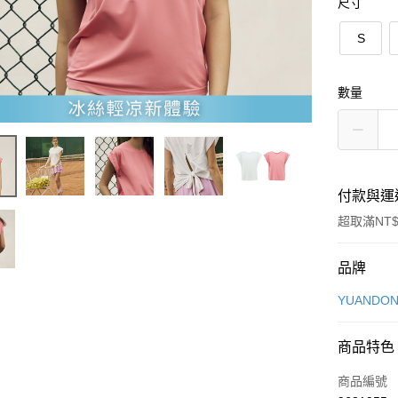
尺寸
S
數量
付款與運
超取滿NT$
付款方式
品牌
信用卡一
YUANDON
信用卡分
商品特色
3 期 
商品編號
合作金
超商取貨