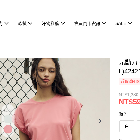
力
歐薇
好物推薦
會員門市資訊
SALE
元動力
L)4242
超取滿NT$
NT$1,280
NT$5
顏色
白