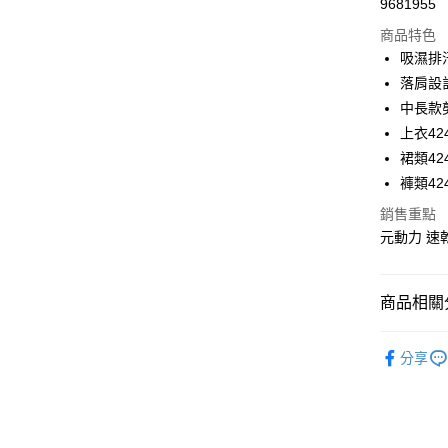
9681955
華南商
LINE Pay
上海商
商品特色
國泰世
吸濕排
Apple Pay
臺灣中
落肩設
匯豐（
街口支付
中長款
聯邦商
上衣424
元大商
悠遊付
裙類424
玉山商
台新國
全盈+PAY
褲類424
台灣樂
銷售重點
大哥付你
元動力 速乾
相關說明
【大哥付
AFTEE先
1.本服務
2.付款方
相關說明
商品相關分
流程，驗
【關於「A
完成交易
AFTEE
【元動力
3.實際核
便利好安
分享
運送方式
4.訂單成
【元動力
１．簡單
消。如遇
２．便利
全家取貨
無法說明
【元動力
３．安心
【繳款方
每筆NT$1
【元動力
1.分期款
【「AFT