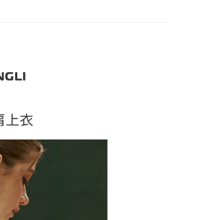
家取貨
方式選擇「AFTEE先享後付」後，將跳轉至「AFTEE先享後
訊連結打開帳單後，可選擇「超商條碼／台灣大直營門市／銀行轉
頁面，進行簡訊認證並確認金額後，即可完成結帳。
20，滿NT$2,500(含以上)免運費
付／iPASS MONEY」等通路繳費。
成立數日內，您將收到繳費通知簡訊。
】美型健身衣著
雨季輕機能
費通知簡訊後14天內，點擊此簡訊中的連結，可透過四大超商
貨付款
項】
網路銀行／等多元方式進行付款，方視為交易完成。
係由「台灣大哥大股份有限公司」（以下簡稱本公司）所提供，讓
20，滿NT$2,500(含以上)免運費
：結帳手續完成當下不需立刻繳費，但若您需要取消訂單，請聯
易時，得透過本服務購買商品或服務，並由商店將買賣／分期付
的店家。未經商家同意取消之訂單仍視為有效，需透過AFTEE
金債權讓與本公司後，依約使用本公司帳單繳交帳款。
繳納相關費用。
爾富取貨
意付款使用「大哥付你分期」之契約關係目的，商店將以您的個人
否成功請以「AFTEE先享後付 」之結帳頁面顯示為準，若有關於
20，滿NT$2,500(含以上)免運費
含姓名、電話或地址）提供予台灣大哥大進項蒐集、處理及利
功／繳費後需取消欲退款等相關疑問，請聯繫「AFTEE先享後
公司與您本人進行分期帳單所需資料之確認、核對及更正。
援中心」
https://netprotections.freshdesk.com/support/home
付款
戶服務條款，請詳閱以下連結：
https://oppay.tw/userRule
項】
20，滿NT$2,500(含以上)免運費
恩沛科技股份有限公司提供之「AFTEE先享後付」服務完成之
依本服務之必要範圍內提供個人資料，並將交易相關給付款項請
1取貨
讓予恩沛科技股份有限公司。
20，滿NT$2,500(含以上)免運費
個人資料處理事宜，請瀏覽以下網址：
ee.tw/terms/#terms3
年的使用者請事先徵得法定代理人或監護人之同意方可使用
E先享後付」，若未經同意申辦者引起之損失，本公司不負相關責
20，滿NT$2,500(含以上)免運費
AFTEE先享後付」時，將依據個別帳號之用戶狀況，依本公司
核予不同之上限額度；若仍有額度不足之情形，本公司將視審查
20，滿NT$2,500(含以上)免運費
用戶進行身份認證。
一人註冊多個帳號或使用他人資訊註冊。若發現惡意使用之情