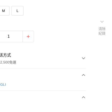
M
L
清除
紀錄
送方式
2,500免運
次付款
GLI
期付款
0 利率 每期
NT$196
21家銀行
庫商業銀行
第一商業銀行
付款