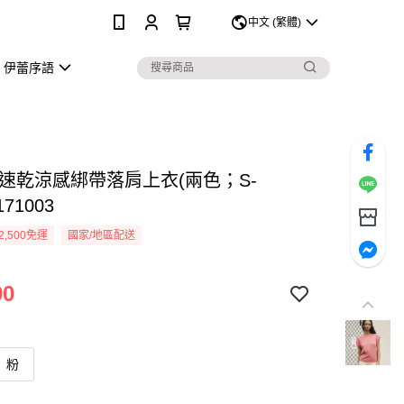
0
中文 (繁體)
伊蕾序語
 速乾涼感綁帶落肩上衣(兩色；S-
171003
2,500免運
國家/地區配送
90
粉