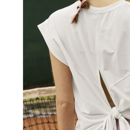
付款後門
形，恩沛
動。
免運費
海外配送