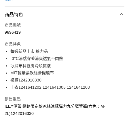
信用卡分期付款
3 期 0 利率 每期
NT$330
21家銀行
商品特色
合作金庫商業銀行
第一商業銀行
超商取貨付款
商品編號
華南商業銀行
彰化商業銀行
9696419
LINE Pay
上海商業儲蓄銀行
台北富邦商業銀行
國泰世華商業銀行
兆豐國際商業銀行
商品特色
Apple Pay
臺灣中小企業銀行
台中商業銀行
每週新品上市 魅力品
匯豐（台灣）商業銀行
華泰商業銀行
街口支付
-3°C涼感穿著涼爽透氣不悶熱
聯邦商業銀行
遠東國際商業銀行
元大商業銀行
永豐商業銀行
冰絲布料親膚滑順抗皺
悠遊付
玉山商業銀行
星展（台灣）商業銀行
MIT輕量柔軟絲滑機能布
台新國際商業銀行
中國信託商業銀行
全盈+PAY
褲類1242016330
台灣樂天信用卡公司
上衣1241641202 1241641005 1241641203
大哥付你分期
相關說明
銷售重點
【大哥付你分期使用說明】
AFTEE先享後付
ILEY伊蕾 網路限定款冰絲涼感彈力九分窄管褲(六色；M-
1.本服務由台灣大哥大提供，台灣大哥大用戶可立即使用無須另外申請。
2.付款方式選擇「大哥付你分期」，訂單成立後會自動跳轉到大哥付的交易
相關說明
2L)1242016330
流程，驗證手機門號後，選擇欲分期的期數、繳款截止日，確認付款後即完
【關於「AFTEE先享後付」】
成交易。
AFTEE先享後付是「在收到商品之後才付款」的支付方式。 讓您購物簡單
運送方式
3.實際核准額度、可分期數及費用金額請依後續交易確認頁面所載為準。