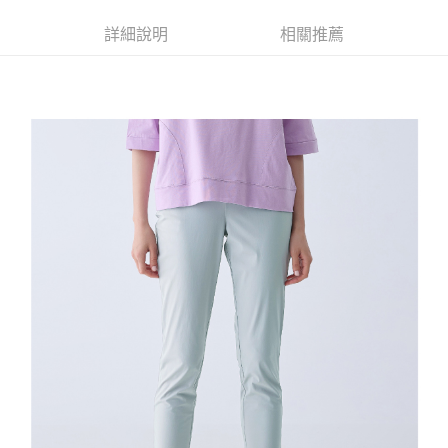
便利好安心！
4.訂單成立30分鐘內，如未前往確認交易或遇審核未通過，訂單將自動取
１．簡單：不需註冊會員、不需綁卡、不需儲值。
全家取貨付款
消。如遇「轉專審核」未通過狀況，表示未達大哥付你分期系統評分，恕無
詳細說明
相關推薦
２．便利：只要手機號碼，簡訊認證，即可結帳。
法說明評估內容。
每筆NT$120，滿NT$2,500(含以上)免運費
３．安心：先確認商品／服務後，再付款。
【繳款方式說明】
1.分期款項不併入電信帳單，「大哥付你分期」於每月結算日後寄送繳費提
付款後全家取貨
【「AFTEE先享後付」結帳流程】
醒簡訊。
１．於結帳方式選擇「AFTEE先享後付」後，將跳轉至「AFTEE先享後付」
每筆NT$120，滿NT$2,500(含以上)免運費
2.透過簡訊連結打開帳單後，可選擇「超商條碼／台灣大直營門市／銀行轉
結帳頁面，進行簡訊認證並確認金額後，即可完成結帳。
帳／街口支付／iPASS MONEY」等通路繳費。
２．訂單成立數日內，您將收到繳費通知簡訊。
萊爾富取貨付款
３．收到繳費通知簡訊後14天內，點擊此簡訊中的連結，可透過四大超商／
【注意事項】
每筆NT$120，滿NT$2,500(含以上)免運費
ATM／網路銀行／等多元方式進行付款，方視為交易完成。
1.本服務係由「台灣大哥大股份有限公司」（以下簡稱本公司）所提供，讓
※ 請注意：結帳手續完成當下不需立刻繳費，但若您需要取消訂單，請聯絡
用戶於交易時，得透過本服務購買商品或服務，並由商店將買賣／分期付款
付款後萊爾富取貨
購買商品的店家。未經商家同意取消之訂單仍視為有效，需透過AFTEE先享
買賣價金債權讓與本公司後，依約使用本公司帳單繳交帳款。
後付繳納相關費用。
每筆NT$120，滿NT$2,500(含以上)免運費
2.基於同意付款使用「大哥付你分期」之契約關係目的，商店將以您的個人
※ 交易是否成功請以「AFTEE先享後付 」之結帳頁面顯示為準，若有關於
資料（包含姓名、電話或地址）提供予台灣大哥大進項蒐集、處理及利用，
是否繳費成功／繳費後需取消欲退款等相關疑問，請聯繫「AFTEE先享後付
7-11取貨付款
由本公司與您本人進行分期帳單所需資料之確認、核對及更正。
客戶支援中心」
https://netprotections.freshdesk.com/support/home
3.完整用戶服務條款，請詳閱以下連結：
https://oppay.tw/userRule
每筆NT$120，滿NT$2,500(含以上)免運費
【注意事項】
１．透過由恩沛科技股份有限公司提供之「AFTEE先享後付」服務完成之交
付款後7-11取貨
易，需依本服務之必要範圍內提供個人資料，並將交易相關給付款項請求債
每筆NT$120，滿NT$2,500(含以上)免運費
權轉讓予恩沛科技股份有限公司。
２．關於個人資料處理事宜，請瀏覽以下網址：
宅配
https://aftee.tw/terms/#terms3
３．未成年的使用者請事先徵得法定代理人或監護人之同意方可使用
每筆NT$120，滿NT$2,500(含以上)免運費