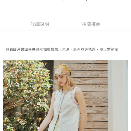
成交易。
AFTEE先享後付是「在收到商品之後才付款」的支付方式。 讓您購物簡單
運送方式
3.實際核准額度、可分期數及費用金額請依後續交易確認頁面所載為準。
便利好安心！
4.訂單成立30分鐘內，如未前往確認交易或遇審核未通過，訂單將自動取
１．簡單：不需註冊會員、不需綁卡、不需儲值。
全家取貨付款
消。如遇「轉專審核」未通過狀況，表示未達大哥付你分期系統評分，恕無
２．便利：只要手機號碼，簡訊認證，即可結帳。
法說明評估內容。
每筆NT$120，滿NT$2,500(含以上)免運費
３．安心：先確認商品／服務後，再付款。
詳細說明
相關推薦
【繳款方式說明】
1.分期款項不併入電信帳單，「大哥付你分期」於每月結算日後寄送繳費提
付款後全家取貨
【「AFTEE先享後付」結帳流程】
醒簡訊。
１．於結帳方式選擇「AFTEE先享後付」後，將跳轉至「AFTEE先享後付」
每筆NT$120，滿NT$2,500(含以上)免運費
2.透過簡訊連結打開帳單後，可選擇「超商條碼／台灣大直營門市／銀行轉
結帳頁面，進行簡訊認證並確認金額後，即可完成結帳。
帳／街口支付／iPASS MONEY」等通路繳費。
２．訂單成立數日內，您將收到繳費通知簡訊。
萊爾富取貨付款
３．收到繳費通知簡訊後14天內，點擊此簡訊中的連結，可透過四大超商／
【注意事項】
每筆NT$120，滿NT$2,500(含以上)免運費
ATM／網路銀行／等多元方式進行付款，方視為交易完成。
1.本服務係由「台灣大哥大股份有限公司」（以下簡稱本公司）所提供，讓
※ 請注意：結帳手續完成當下不需立刻繳費，但若您需要取消訂單，請聯絡
用戶於交易時，得透過本服務購買商品或服務，並由商店將買賣／分期付款
付款後萊爾富取貨
購買商品的店家。未經商家同意取消之訂單仍視為有效，需透過AFTEE先享
買賣價金債權讓與本公司後，依約使用本公司帳單繳交帳款。
後付繳納相關費用。
每筆NT$120，滿NT$2,500(含以上)免運費
2.基於同意付款使用「大哥付你分期」之契約關係目的，商店將以您的個人
※ 交易是否成功請以「AFTEE先享後付 」之結帳頁面顯示為準，若有關於
資料（包含姓名、電話或地址）提供予台灣大哥大進項蒐集、處理及利用，
是否繳費成功／繳費後需取消欲退款等相關疑問，請聯繫「AFTEE先享後付
7-11取貨付款
由本公司與您本人進行分期帳單所需資料之確認、核對及更正。
客戶支援中心」
https://netprotections.freshdesk.com/support/home
3.完整用戶服務條款，請詳閱以下連結：
https://oppay.tw/userRule
每筆NT$120，滿NT$2,500(含以上)免運費
【注意事項】
１．透過由恩沛科技股份有限公司提供之「AFTEE先享後付」服務完成之交
付款後7-11取貨
易，需依本服務之必要範圍內提供個人資料，並將交易相關給付款項請求債
每筆NT$120，滿NT$2,500(含以上)免運費
權轉讓予恩沛科技股份有限公司。
２．關於個人資料處理事宜，請瀏覽以下網址：
宅配
https://aftee.tw/terms/#terms3