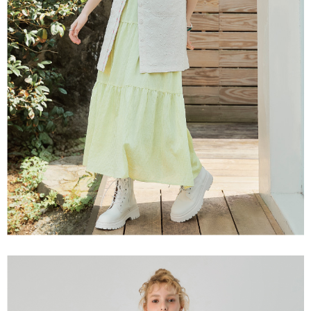
３．未成年的使用者請事先徵得法定代理人或監護人之同意方可使用
每筆NT$120，滿NT$2,500(含以上)免運費
「AFTEE先享後付」，若未經同意申辦者引起之損失，本公司不負相關責
任。
宅配離島
４．使用「AFTEE先享後付」時，將依據個別帳號之用戶狀況，依本公司即
每筆NT$120，滿NT$2,500(含以上)免運費
時審查核予不同之上限額度；若仍有額度不足之情形，本公司將視審查結果
請求用戶進行身份認證。
付款後門市自取
５．嚴禁一人註冊多個帳號或使用他人資訊註冊。若發現惡意使用之情形，
恩沛科技股份有限公司將有權停止該用戶之使用額度並採取法律行動。
免運費
海外配送
查看運費