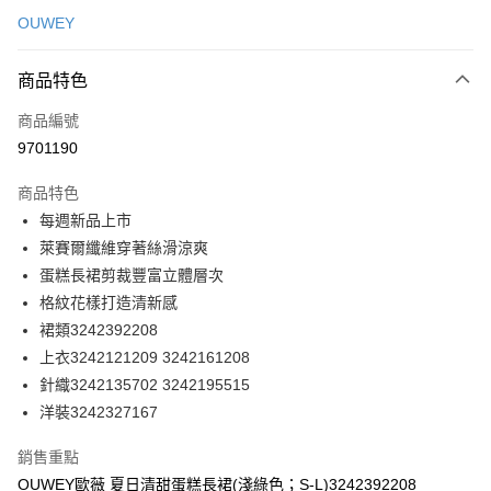
信用卡一次付款
OUWEY
信用卡分期付款
3 期 0 利率 每期
NT$296
21家銀行
商品特色
合作金庫商業銀行
第一商業銀行
超商取貨付款
商品編號
華南商業銀行
彰化商業銀行
9701190
LINE Pay
上海商業儲蓄銀行
台北富邦商業銀行
國泰世華商業銀行
兆豐國際商業銀行
商品特色
Apple Pay
臺灣中小企業銀行
台中商業銀行
每週新品上市
匯豐（台灣）商業銀行
華泰商業銀行
街口支付
萊賽爾纖維穿著絲滑涼爽
聯邦商業銀行
遠東國際商業銀行
元大商業銀行
永豐商業銀行
蛋糕長裙剪裁豐富立體層次
悠遊付
玉山商業銀行
星展（台灣）商業銀行
格紋花樣打造清新感
台新國際商業銀行
中國信託商業銀行
全盈+PAY
裙類3242392208
台灣樂天信用卡公司
上衣3242121209 3242161208
大哥付你分期
針織3242135702 3242195515
相關說明
洋裝3242327167
【大哥付你分期使用說明】
AFTEE先享後付
1.本服務由台灣大哥大提供，台灣大哥大用戶可立即使用無須另外申請。
2.付款方式選擇「大哥付你分期」，訂單成立後會自動跳轉到大哥付的交易
相關說明
銷售重點
流程，驗證手機門號後，選擇欲分期的期數、繳款截止日，確認付款後即完
【關於「AFTEE先享後付」】
OUWEY歐薇 夏日清甜蛋糕長裙(淺綠色；S-L)3242392208