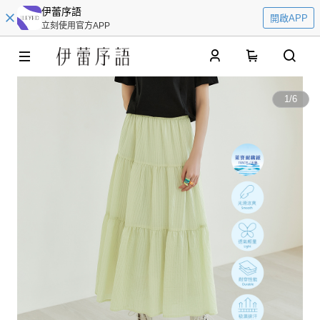
伊蕾序語
開啟APP
立刻使用官方APP
0
1
/
6