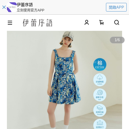
伊蕾序語
開啟APP
立刻使用官方APP
0
1
/
6