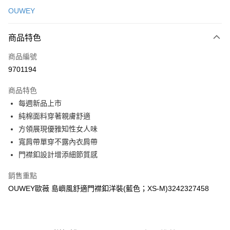
信用卡一次付款
OUWEY
信用卡分期付款
3 期 0 利率 每期
NT$296
21家銀行
商品特色
合作金庫商業銀行
第一商業銀行
超商取貨付款
商品編號
華南商業銀行
彰化商業銀行
9701194
LINE Pay
上海商業儲蓄銀行
台北富邦商業銀行
國泰世華商業銀行
兆豐國際商業銀行
商品特色
Apple Pay
臺灣中小企業銀行
台中商業銀行
每週新品上市
匯豐（台灣）商業銀行
華泰商業銀行
街口支付
純棉面料穿著親膚舒適
聯邦商業銀行
遠東國際商業銀行
元大商業銀行
永豐商業銀行
方領展現優雅知性女人味
悠遊付
玉山商業銀行
星展（台灣）商業銀行
寬肩帶單穿不露內衣肩帶
台新國際商業銀行
中國信託商業銀行
全盈+PAY
門襟釦設計增添細節質感
台灣樂天信用卡公司
大哥付你分期
銷售重點
相關說明
OUWEY歐薇 島嶼風舒適門襟釦洋裝(藍色；XS-M)3242327458
【大哥付你分期使用說明】
AFTEE先享後付
1.本服務由台灣大哥大提供，台灣大哥大用戶可立即使用無須另外申請。
2.付款方式選擇「大哥付你分期」，訂單成立後會自動跳轉到大哥付的交易
相關說明
流程，驗證手機門號後，選擇欲分期的期數、繳款截止日，確認付款後即完
【關於「AFTEE先享後付」】