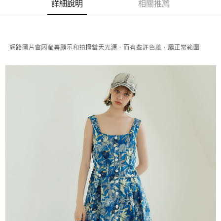
成交易。
詳細說明
相關推薦
AFTEE先享後付是「在收到商品之後才付款」的支付方式。 讓您購物簡單
運送方式
3.實際核准額度、可分期數及費用金額請依後續交易確認頁面所載為準。
便利好安心！
4.訂單成立30分鐘內，如未前往確認交易或遇審核未通過，訂單將自動取
１．簡單：不需註冊會員、不需綁卡、不需儲值。
全家取貨付款
消。如遇「轉專審核」未通過狀況，表示未達大哥付你分期系統評分，恕無
２．便利：只要手機號碼，簡訊認證，即可結帳。
法說明評估內容。
每筆NT$120，滿NT$2,500(含以上)免運費
３．安心：先確認商品／服務後，再付款。
【繳款方式說明】
1.分期款項不併入電信帳單，「大哥付你分期」於每月結算日後寄送繳費提
付款後全家取貨
【「AFTEE先享後付」結帳流程】
醒簡訊。
１．於結帳方式選擇「AFTEE先享後付」後，將跳轉至「AFTEE先享後付」
每筆NT$120，滿NT$2,500(含以上)免運費
2.透過簡訊連結打開帳單後，可選擇「超商條碼／台灣大直營門市／銀行轉
結帳頁面，進行簡訊認證並確認金額後，即可完成結帳。
帳／街口支付／iPASS MONEY」等通路繳費。
２．訂單成立數日內，您將收到繳費通知簡訊。
萊爾富取貨付款
３．收到繳費通知簡訊後14天內，點擊此簡訊中的連結，可透過四大超商／
【注意事項】
每筆NT$120，滿NT$2,500(含以上)免運費
ATM／網路銀行／等多元方式進行付款，方視為交易完成。
1.本服務係由「台灣大哥大股份有限公司」（以下簡稱本公司）所提供，讓
※ 請注意：結帳手續完成當下不需立刻繳費，但若您需要取消訂單，請聯絡
用戶於交易時，得透過本服務購買商品或服務，並由商店將買賣／分期付款
付款後萊爾富取貨
購買商品的店家。未經商家同意取消之訂單仍視為有效，需透過AFTEE先享
買賣價金債權讓與本公司後，依約使用本公司帳單繳交帳款。
後付繳納相關費用。
每筆NT$120，滿NT$2,500(含以上)免運費
2.基於同意付款使用「大哥付你分期」之契約關係目的，商店將以您的個人
※ 交易是否成功請以「AFTEE先享後付 」之結帳頁面顯示為準，若有關於
資料（包含姓名、電話或地址）提供予台灣大哥大進項蒐集、處理及利用，
是否繳費成功／繳費後需取消欲退款等相關疑問，請聯繫「AFTEE先享後付
7-11取貨付款
由本公司與您本人進行分期帳單所需資料之確認、核對及更正。
客戶支援中心」
https://netprotections.freshdesk.com/support/home
3.完整用戶服務條款，請詳閱以下連結：
https://oppay.tw/userRule
每筆NT$120，滿NT$2,500(含以上)免運費
【注意事項】
１．透過由恩沛科技股份有限公司提供之「AFTEE先享後付」服務完成之交
付款後7-11取貨
易，需依本服務之必要範圍內提供個人資料，並將交易相關給付款項請求債
每筆NT$120，滿NT$2,500(含以上)免運費
權轉讓予恩沛科技股份有限公司。
２．關於個人資料處理事宜，請瀏覽以下網址：
宅配
https://aftee.tw/terms/#terms3