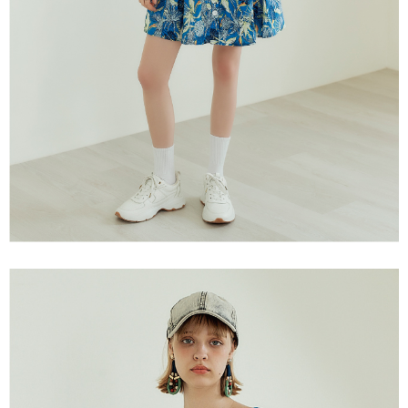
３．未成年的使用者請事先徵得法定代理人或監護人之同意方可使用
每筆NT$120，滿NT$2,500(含以上)免運費
「AFTEE先享後付」，若未經同意申辦者引起之損失，本公司不負相關責
任。
宅配離島
４．使用「AFTEE先享後付」時，將依據個別帳號之用戶狀況，依本公司即
每筆NT$120，滿NT$2,500(含以上)免運費
時審查核予不同之上限額度；若仍有額度不足之情形，本公司將視審查結果
請求用戶進行身份認證。
付款後門市自取
５．嚴禁一人註冊多個帳號或使用他人資訊註冊。若發現惡意使用之情形，
恩沛科技股份有限公司將有權停止該用戶之使用額度並採取法律行動。
免運費
海外配送
查看運費