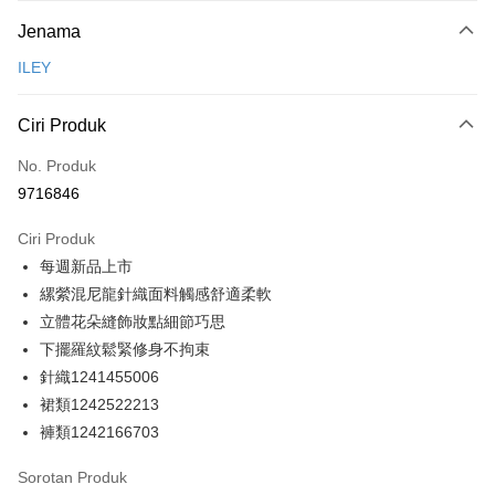
Kaedah Pembayaran
Jenama
Kad Kredit (Bayaran Penuh)
ILEY
Ansuran Kad Kredit
3 ansuran pada kadar faedah 0,
NT$463
setiap ansuran
Ciri Produk
21 Bank
Taiwan Cooperative Bank
Bank Komersial Pertama
Pengambilan di Kedai Serbaneka
No. Produk
Hua Nan Commercial
Chang Hwa Commercial
9716846
LINE Pay
Bank
Bank
The Shanghai
Bank Komersial Taipei
Ciri Produk
Apple Pay
Commercial & Savings
Fubon
每週新品上市
Bank
JKOPAY
Bank Cathay United
Mega International
縲縈混尼龍針織面料觸感舒適柔軟
Commercial Bank
Easy Wallet
立體花朵縫飾妝點細節巧思
Taiwan Business Bank
Taichung Commercial
下擺羅紋鬆緊修身不拘束
Bank
Plus PAY
針織1241455006
HSBC Bank (Taiwan)
Hwatai Bank
OP Pay Later
裙類1242522213
Limited
Deskripsi
Union Bank of Taiwan
Far Eastern International
褲類1242166703
Bank
[Terma Penggunaan untuk OP Pay Later]
AFTEE
Sorotan Produk
Yuanta Commercial Bank
Bank SinoPac