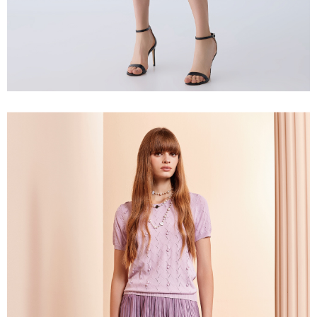
membayar melalui "Kod bar kedai serbaneka / Kedai rasmi Taiwan
Mobile / Pemindahan bank / Pembayaran J街口 / iPASS MONEY" dan
saluran lain.
【Nota Penting】
1. Perkhidmatan ini disediakan oleh "Taiwan Mobile Co., Ltd." untuk
membolehkan pengguna membeli produk atau perkhidmatan melalui
perkhidmatan ini semasa transaksi, dan kedai akan menyerahkan hak
tuntutan harga jual/beli ansuran kepada syarikat ini untuk membayar bil
menggunakan bil syarikat ini.
2. Berdasarkan tujuan kontrak persetujuan pembayaran menggunakan
"Pembayaran Ansuran Gogo", kedai akan memberikan maklumat peribadi
anda (termasuk nama, telefon atau alamat) kepada Taiwan Mobile untuk
pengumpulan, pemprosesan dan penggunaan, untuk pengesahan,
semakan dan pembetulan data yang diperlukan untuk bil ansuran oleh
Taiwan Mobile.
3. Sila baca syarat perkhidmatan pengguna secara lengkap melalui
pautan berikut: https://oppay.tw/userRule