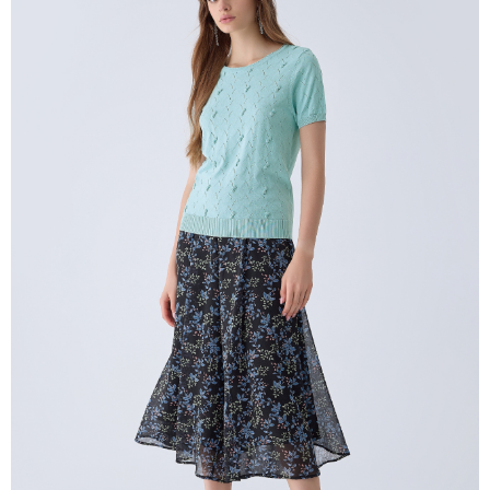
untuk menggunakan AFTEE.
【Panduan Penggunaan Pembayaran Ansuran Gogo】
1. Perkhidmatan ini disediakan oleh Taiwan Mobile, pengguna telefon
Sila hubungi NP Taiwan Inc. di
cs_tw@netprotections.co.jp
jika anda
mudah alih boleh segera menggunakan tanpa perlu memohon lagi.
mempunyai sebarang kebimbangan mengenai pemprosesan dan
(Hanya untuk nombor langganan peribadi, tidak terbuka untuk syarikat
penggunaan pada data peribadi. Jika anda tidak bersetuju dengan data
dan kad prabayar)
peribadi yang disenaraikan seperti di atas akan dikumpul dan digunakan
2. Pilihan kaedah pembayaran "Pembayaran Ansuran Gogo", selepas
oleh AFTEE, sila jangan gunakan perkhidmatan ini.
pesanan ditubuhkan, akan secara automatik dialihkan ke proses
transaksi Gogo, selepas pengesahan nombor telefon, pilih bilangan
ansuran yang diingini, tarikh akhir pembayaran, dan setelah
mengesahkan pembayaran, transaksi akan selesai.
3. Jumlah kelulusan sebenar, bilangan ansuran dan jumlah bayaran
adalah berdasarkan halaman pengesahan transaksi seterusnya.
4. Dalam masa 30 minit selepas pesanan ditubuhkan, jika tidak pergi
untuk mengesahkan transaksi atau jika tidak lulus semakan, pesanan
akan dibatalkan secara automatik. Jika terdapat situasi "pindah untuk
semakan khusus" yang tidak lulus, ini menunjukkan bahawa sistem
penilaian tidak mencukupi, tiada penjelasan mengenai kandungan
penilaian boleh diberikan.
【Penerangan Kaedah Pembayaran】
1. Pembayaran ansuran tidak digabungkan dalam bil telekomunikasi,
"Pembayaran Ansuran Gogo" akan menghantar SMS peringatan
pembayaran selepas tarikh penyelesaian bulanan.
2. Melalui pautan SMS untuk membuka bil, anda boleh memilih untuk