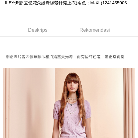
Perkhidmatan ini disediakan oleh Taiwan Mobile dan tersedia untuk
Deskripsi
Bank Komersial E.SUN
DBS Bank
ILEY伊蕾 立體花朵縫珠縲縈針織上衣(兩色；M-XL)1241455006
pengguna Taiwan Mobile tanpa memerlukan permohonan tambahan.
Bank Antarabangsa
Bank CTBC
Pertama, Mengenai Perkhidmatan AFTEE Beli Sekarang Bayar Kemudian
1. Dengan memilih AFTEE sebagai kaedah pembayaran, mesej
Taishin
Pilihan Penghantaran
Jika anda memilih OP Pay Later sebagai kaedah pembayaran, sistem
pengesahan AFTEE akan muncul.
Syarikat Kad Kredit
akan mengarahkan anda secara automatik ke proses transaksi OP Pay
2. Anda boleh meneruskan pembayaran selepas pengesahan SMS.
全家取貨付款
Rakuten Taiwan
Later selepas pesanan dibuat. Anda perlu mengesahkan nombor telefon
Deskripsi
Rekomendasi
3. Tiada bayaran diperlukan apabila pesanan disahkan. Produk akan
NT$120/pesanan | Penghantaran percuma untuk pesanan
mudah alih anda, memilih bilangan ansuran, dan menetapkan tarikh
dihantar ke alamat yang ditetapkan.
akhir pembayaran. Transaksi akan dianggap selesai setelah pembayaran
NT$2,500 atau lebih
4. Setelah pesanan disahkan, anda akan menerima SMS pembayaran
disahkan.
manakala ahli aplikasi akan menerima pemberitahuan tolak aplikasi
付款後全家取貨
AFTEE.
Had kredit yang diluluskan, tempoh ansuran yang tersedia, dan yuran
5. Tiada bayaran diperlukan apabila anda menerima produk. Sila buat
NT$120/pesanan | Penghantaran percuma untuk pesanan
yang dikenakan adalah tertakluk kepada maklumat yang dinyatakan
pembayaran di empat kedai serbaneka utama, ATM atau perbankan
pada halaman pengesahan transaksi seterusnya.
NT$2,500 atau lebih
dalam talian dengan SMS pembayaran atau pemberitahuan tolak aplikasi
AFTEE.
Jika transaksi tidak disahkan dalam masa 30 minit selepas pesanan
萊爾富取貨付款
dibuat, atau jika permohonan gagal dalam proses semakan, pesanan
Sila ambil perhatian bahawa tempoh pembayaran adalah 14 hari. Walau
NT$120/pesanan | Penghantaran percuma untuk pesanan
akan dibatalkan secara automatik. Jika permohonan gagal pada
bagaimanapun, bagi mereka yang telah memuat turun Aplikasi AFTEE
peringkat "semakan manual", ini bermakna kriteria pemarkahan sistem
NT$2,500 atau lebih
dan mendaftar sebagai ahli AFTEE boleh menikmati tempoh pembayaran
tidak dipenuhi; butiran penilaian khusus tidak akan didedahkan.
sehingga 45 hari.
付款後萊爾富取貨
[Arahan Pembayaran]
Tempoh pembayaran dikira dari masa kedai meminta pembayaran anda,
NT$120/pesanan | Penghantaran percuma untuk pesanan
ditambah dengan bilangan hari yang boleh dilanjutkan oleh AFTEE. Anda
Pembayaran ansuran melalui OP Pay Later akan dibilkan secara
NT$2,500 atau lebih
boleh melanjutkan tempoh pembayaran anda sebelum anda menerima
berasingan dan tidak termasuk dalam bil telekom anda. SMS peringatan
pesanan. Walau bagaimanapun, tiada jaminan bahawa anda boleh
pembayaran akan dihantar selepas kitaran bil bulanan.
7-11取貨付款
menerima pesanan anda semasa tempoh pembayaran (cth.: produk