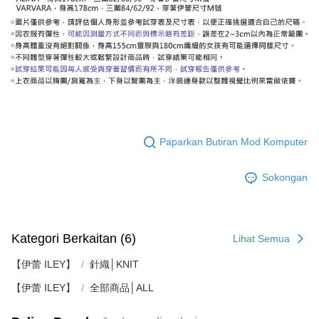
Paparkan Butiran Mod Komputer
Sokongan
Kategori Berkaitan (6)
Lihat Semua
【伊蕾 ILEY】
針織│KNIT
【伊蕾 ILEY】
全部商品│ALL