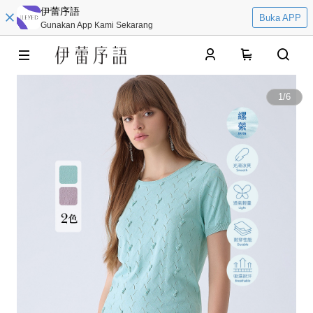
伊蕾序語
Buka APP
Gunakan App Kami Sekarang
0
1
/
6