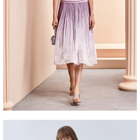
prapesanan atau produk yang mungkin mengambil masa yang lebih
NT$120/pesanan | Penghantaran percuma untuk pesanan
Selepas mengakses bil melalui pautan dalam SMS, anda boleh
lama untuk dihantar). Oleh itu, anda dikehendaki membuat pembayaran
menyelesaikan pembayaran anda melalui salah satu saluran berikut: kod
NT$2,500 atau lebih
kepada AFTEE dalam tempoh sama ada anda menerima pesanan.
bar kedai serbaneka, kedai runcit Taiwan Mobile, pemindahan bank,
JKOPay, atau iPASS MONEY.
付款後7-11取貨
Kedua, Sekatan Pembayaran
1. Jumlah yang diperakui untuk pengguna kali pertama boleh sehingga
NT$120/pesanan | Penghantaran percuma untuk pesanan
[Nota Penting]
NT$10,000. Amaun diperakui sebenar yang diluluskan akan berdasarkan
NT$2,500 atau lebih
keputusan pensijilan dan semakan oleh AFTEE.
Perkhidmatan ini disediakan oleh Taiwan Mobile Co., Ltd. (“Syarikat”),
2. Amaun perbelanjaan minimum mestilah lebih besar daripada NT$20.
yang membolehkan pelanggan membeli barangan atau perkhidmatan
宅配
3. Pada masa ini hanya tersedia untuk ahli Taiwan.
melalui perkhidmatan ini pada masa transaksi. Hasil daripada pembelian
NT$120/pesanan | Penghantaran percuma untuk pesanan
atau pembayaran ansuran akan dipindahkan oleh peniaga kepada
Ketiga, Syarat Perkhidmatan
Syarikat, dan pelanggan hendaklah membuat pembayaran mengikut
NT$2,500 atau lebih
Perkhidmatan AFTEE Beli Sekarang Bayar Kemudian disediakan oleh NP
perjanjian menggunakan sistem bil Syarikat.
Taiwan, Inc. dan AFTEE akan membuat bil kepada pengguna. AFTEE
宅配離島
akan menggunakan data peribadi yang dikumpul (termasuk nama
Untuk memenuhi hubungan kontrak yang terjalin melalui persetujuan
pembeli, no. telefon, nama penerima, no. telefon, alamat penerima) untuk
NT$120/pesanan | Penghantaran percuma untuk pesanan
penggunaan OP Pay Later, peniaga akan memberikan maklumat peribadi
penggunaan perkhidmatan. Sila rujuk kepada "Penyata Pengumpulan
NT$2,500 atau lebih
anda (termasuk nama, nombor telefon, atau alamat) kepada Syarikat bagi
Data Peribadi, Pemprosesan, Penggunaan"
tujuan pengumpulan, pemprosesan dan penggunaan data yang
(https://aftee.tw/privacypolicy/
) untuk maklumat lanjut.
diperlukan untuk pengebilan ansuran, termasuk pengesahan,
付款後門市自取
pengesahan semula dan pembetulan.
Jumlah yang diperakui untuk pengguna kali pertama yang lulus
Penghantaran percuma
kelulusan boleh sehingga NT$10,000. Jika pengguna tidak membuat
Untuk terma perkhidmatan penuh, sila rujuk pautan berikut:
pembayaran dalam tempoh tersebut, yuran pembayaran lewat sebanyak
海外配送
Kadar Penghantaran
https://oppay.tw/userRule
" target="_blank" class="link revert-
20% setahun akan dikenakan. Pengguna bawah umur dikehendaki
style">https://oppay.tw/userRule
mendapatkan kebenaran daripada ibu bapa atau penjaga yang sah