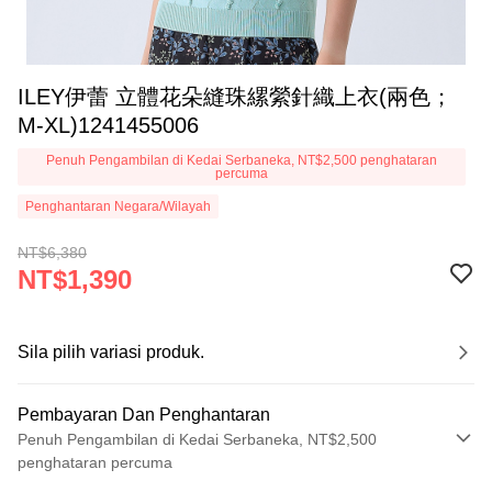
ILEY伊蕾 立體花朵縫珠縲縈針織上衣(兩色；
M-XL)1241455006
Penuh Pengambilan di Kedai Serbaneka, NT$2,500 penghataran
percuma
Penghantaran Negara/Wilayah
NT$6,380
NT$1,390
Sila pilih variasi produk.
Pembayaran Dan Penghantaran
Penuh Pengambilan di Kedai Serbaneka, NT$2,500
penghataran percuma