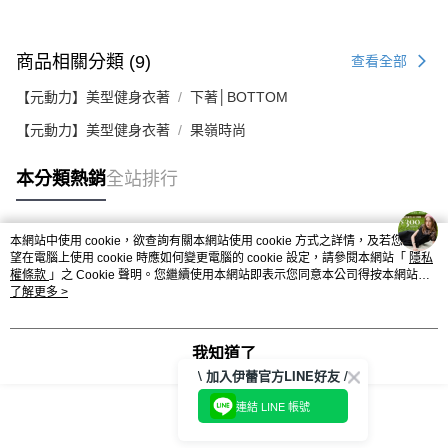
商品相關分類 (9)
查看全部
【元動力】美型健身衣著
下著│BOTTOM
【元動力】美型健身衣著
果嶺時尚
本分類熱銷
全站排行
本網站中使用 cookie，欲查詢有關本網站使用 cookie 方式之詳情，及若您不希
熱門標籤
望在電腦上使用 cookie 時應如何變更電腦的 cookie 設定，請參閱本網站「
隱私
權條款
」之 Cookie 聲明。您繼續使用本網站即表示您同意本公司得按本網站使
用條款之 Cookie 聲明使用 cookie。
了解更多 >
我知道了
\ 加入伊蕾官方LINE好友 /
連結 LINE 帳號