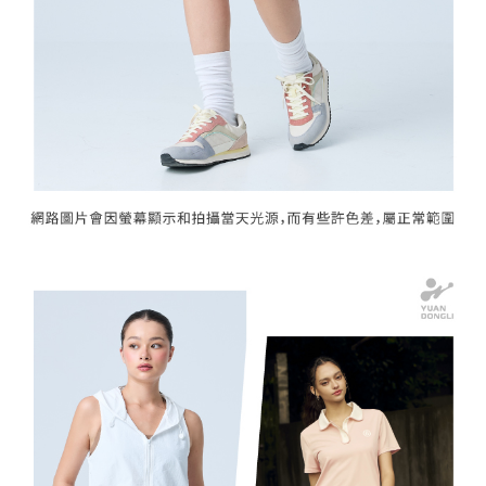
宅配離島
４．使用「AFTEE先享後付」時，將依據個別帳號之用戶狀況，依本公司即
每筆NT$120，滿NT$2,500(含以上)免運費
時審查核予不同之上限額度；若仍有額度不足之情形，本公司將視審查結果
請求用戶進行身份認證。
付款後門市自取
５．嚴禁一人註冊多個帳號或使用他人資訊註冊。若發現惡意使用之情形，
恩沛科技股份有限公司將有權停止該用戶之使用額度並採取法律行動。
免運費
海外配送
查看運費