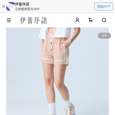
伊蕾序語
開啟APP
立刻使用官方APP
0
1
/
6