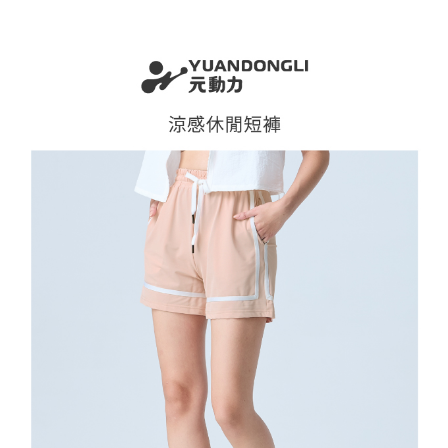
全家取貨付款
消。如遇「轉專審核」未通過狀況，表示未達大哥付你分期系統評分，恕無
２．便利：只要手機號碼，簡訊認證，即可結帳。
法說明評估內容。
每筆NT$120，滿NT$2,500(含以上)免運費
３．安心：先確認商品／服務後，再付款。
【繳款方式說明】
1.分期款項不併入電信帳單，「大哥付你分期」於每月結算日後寄送繳費提
付款後全家取貨
【「AFTEE先享後付」結帳流程】
醒簡訊。
１．於結帳方式選擇「AFTEE先享後付」後，將跳轉至「AFTEE先享後付」
每筆NT$120，滿NT$2,500(含以上)免運費
2.透過簡訊連結打開帳單後，可選擇「超商條碼／台灣大直營門市／銀行轉
結帳頁面，進行簡訊認證並確認金額後，即可完成結帳。
帳／街口支付／iPASS MONEY」等通路繳費。
２．訂單成立數日內，您將收到繳費通知簡訊。
萊爾富取貨付款
３．收到繳費通知簡訊後14天內，點擊此簡訊中的連結，可透過四大超商／
【注意事項】
每筆NT$120，滿NT$2,500(含以上)免運費
ATM／網路銀行／等多元方式進行付款，方視為交易完成。
1.本服務係由「台灣大哥大股份有限公司」（以下簡稱本公司）所提供，讓
※ 請注意：結帳手續完成當下不需立刻繳費，但若您需要取消訂單，請聯絡
用戶於交易時，得透過本服務購買商品或服務，並由商店將買賣／分期付款
付款後萊爾富取貨
購買商品的店家。未經商家同意取消之訂單仍視為有效，需透過AFTEE先享
買賣價金債權讓與本公司後，依約使用本公司帳單繳交帳款。
後付繳納相關費用。
每筆NT$120，滿NT$2,500(含以上)免運費
2.基於同意付款使用「大哥付你分期」之契約關係目的，商店將以您的個人
※ 交易是否成功請以「AFTEE先享後付 」之結帳頁面顯示為準，若有關於
資料（包含姓名、電話或地址）提供予台灣大哥大進項蒐集、處理及利用，
是否繳費成功／繳費後需取消欲退款等相關疑問，請聯繫「AFTEE先享後付
7-11取貨付款
由本公司與您本人進行分期帳單所需資料之確認、核對及更正。
客戶支援中心」
https://netprotections.freshdesk.com/support/home
3.完整用戶服務條款，請詳閱以下連結：
https://oppay.tw/userRule
每筆NT$120，滿NT$2,500(含以上)免運費
【注意事項】
１．透過由恩沛科技股份有限公司提供之「AFTEE先享後付」服務完成之交
付款後7-11取貨
易，需依本服務之必要範圍內提供個人資料，並將交易相關給付款項請求債
每筆NT$120，滿NT$2,500(含以上)免運費
權轉讓予恩沛科技股份有限公司。
２．關於個人資料處理事宜，請瀏覽以下網址：
宅配
https://aftee.tw/terms/#terms3
３．未成年的使用者請事先徵得法定代理人或監護人之同意方可使用
每筆NT$120，滿NT$2,500(含以上)免運費
「AFTEE先享後付」，若未經同意申辦者引起之損失，本公司不負相關責
任。