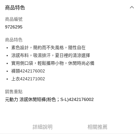
3 期 0 利率 每期
NT$230
21家銀行
商品特色
合作金庫商業銀行
第一商業銀行
超商取貨付款
商品編號
華南商業銀行
彰化商業銀行
9726295
LINE Pay
上海商業儲蓄銀行
台北富邦商業銀行
國泰世華商業銀行
兆豐國際商業銀行
商品特色
Apple Pay
臺灣中小企業銀行
台中商業銀行
素色設計，簡約而不失風格，隨性自在
匯豐（台灣）商業銀行
華泰商業銀行
街口支付
涼感布料，吸濕排汗，夏日裡的清涼選擇
聯邦商業銀行
遠東國際商業銀行
元大商業銀行
永豐商業銀行
實用側口袋，輕鬆攜帶小物，休閒時尚必備
悠遊付
玉山商業銀行
星展（台灣）商業銀行
褲類4242176002
台新國際商業銀行
中國信託商業銀行
全盈+PAY
上衣4242171002
台灣樂天信用卡公司
大哥付你分期
銷售重點
相關說明
元動力 涼感休閒短褲(粉色；S-L)4242176002
【大哥付你分期使用說明】
AFTEE先享後付
1.本服務由台灣大哥大提供，台灣大哥大用戶可立即使用無須另外申請。
2.付款方式選擇「大哥付你分期」，訂單成立後會自動跳轉到大哥付的交易
相關說明
流程，驗證手機門號後，選擇欲分期的期數、繳款截止日，確認付款後即完
【關於「AFTEE先享後付」】
成交易。
詳細說明
相關推薦
AFTEE先享後付是「在收到商品之後才付款」的支付方式。 讓您購物簡單
運送方式
3.實際核准額度、可分期數及費用金額請依後續交易確認頁面所載為準。
便利好安心！
4.訂單成立30分鐘內，如未前往確認交易或遇審核未通過，訂單將自動取
１．簡單：不需註冊會員、不需綁卡、不需儲值。