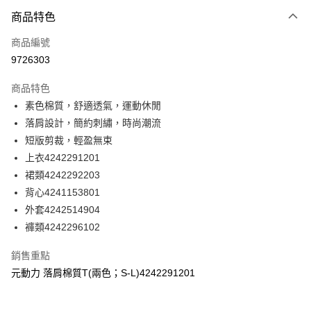
相關說明
商品特色
【大哥付你分期使用說明】
1.本服務由台灣大哥大提供，台灣大哥大用戶可立即使用無須另外申請。
商品編號
運送方式
2.付款方式選擇「大哥付你分期」，訂單成立後會自動跳轉到大哥付的交易
9726303
流程，驗證手機門號後，選擇欲分期的期數、繳款截止日，確認付款後即完
宅配
成交易。
每筆NT$120，滿NT$2,500(含以上)免運費
3.實際核准額度、可分期數及費用金額請依後續交易確認頁面所載為準。
商品特色
4.訂單成立30分鐘內，如未前往確認交易或遇審核未通過，訂單將自動取
素色棉質，舒適透氣，運動休閒
消。如遇「轉專審核」未通過狀況，表示未達大哥付你分期系統評分，恕無
落肩設計，簡約刺繡，時尚潮流
法說明評估內容。
【繳款方式說明】
短版剪裁，輕盈無束
1.分期款項不併入電信帳單，「大哥付你分期」於每月結算日後寄送繳費提
上衣4242291201
醒簡訊。
2.透過簡訊連結打開帳單後，可選擇「超商條碼／台灣大直營門市／銀行轉
裙類4242292203
帳／街口支付／iPASS MONEY」等通路繳費。
背心4241153801
外套4242514904
【注意事項】
1.本服務係由「台灣大哥大股份有限公司」（以下簡稱本公司）所提供，讓
褲類4242296102
用戶於交易時，得透過本服務購買商品或服務，並由商店將買賣／分期付款
買賣價金債權讓與本公司後，依約使用本公司帳單繳交帳款。
銷售重點
2.基於同意付款使用「大哥付你分期」之契約關係目的，商店將以您的個人
元動力 落肩棉質T(兩色；S-L)4242291201
資料（包含姓名、電話或地址）提供予台灣大哥大進項蒐集、處理及利用，
由本公司與您本人進行分期帳單所需資料之確認、核對及更正。
3.完整用戶服務條款，請詳閱以下連結：
https://oppay.tw/userRule