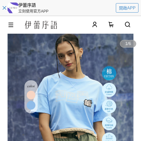
伊蕾序語
開啟APP
立刻使用官方APP
0
1
/
6