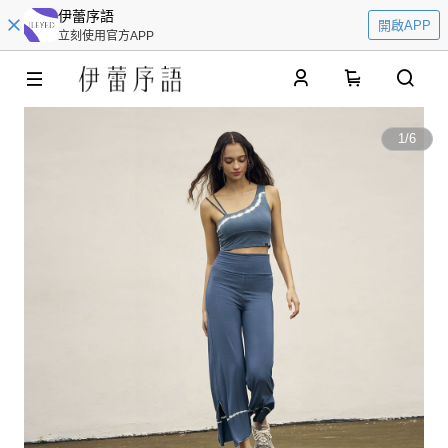
伊蕾序語
開啟APP
立刻使用官方APP
0
1
/
6