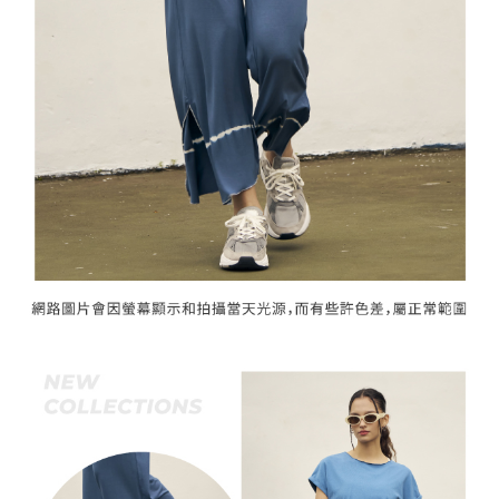
「AFTEE先享後付」，若未經同意申辦者引起之損失，本公司不負相關責
任。
宅配離島
４．使用「AFTEE先享後付」時，將依據個別帳號之用戶狀況，依本公司即
每筆NT$120，滿NT$2,500(含以上)免運費
時審查核予不同之上限額度；若仍有額度不足之情形，本公司將視審查結果
請求用戶進行身份認證。
付款後門市自取
５．嚴禁一人註冊多個帳號或使用他人資訊註冊。若發現惡意使用之情形，
恩沛科技股份有限公司將有權停止該用戶之使用額度並採取法律行動。
免運費
海外配送
查看運費