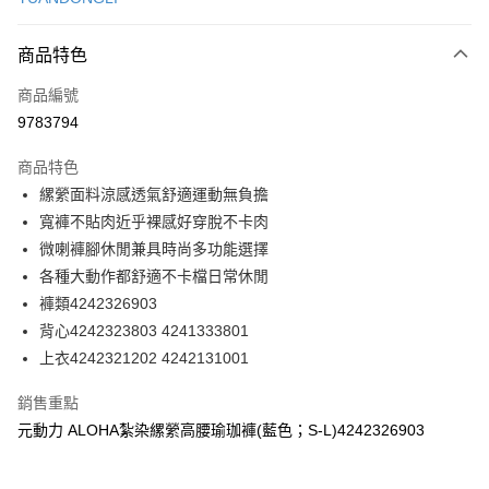
信用卡分期付款
3 期 0 利率 每期
NT$263
21家銀行
商品特色
合作金庫商業銀行
第一商業銀行
超商取貨付款
商品編號
華南商業銀行
彰化商業銀行
9783794
LINE Pay
上海商業儲蓄銀行
台北富邦商業銀行
國泰世華商業銀行
兆豐國際商業銀行
商品特色
Apple Pay
臺灣中小企業銀行
台中商業銀行
縲縈面料涼感透氣舒適運動無負擔
匯豐（台灣）商業銀行
華泰商業銀行
街口支付
寬褲不貼肉近乎裸感好穿脫不卡肉
聯邦商業銀行
遠東國際商業銀行
元大商業銀行
永豐商業銀行
微喇褲腳休閒兼具時尚多功能選擇
悠遊付
玉山商業銀行
星展（台灣）商業銀行
各種大動作都舒適不卡檔日常休閒
台新國際商業銀行
中國信託商業銀行
全盈+PAY
褲類4242326903
台灣樂天信用卡公司
背心4242323803 4241333801
大哥付你分期
上衣4242321202 4242131001
相關說明
【大哥付你分期使用說明】
AFTEE先享後付
銷售重點
1.本服務由台灣大哥大提供，台灣大哥大用戶可立即使用無須另外申請。
2.付款方式選擇「大哥付你分期」，訂單成立後會自動跳轉到大哥付的交易
相關說明
元動力 ALOHA紮染縲縈高腰瑜珈褲(藍色；S-L)4242326903
流程，驗證手機門號後，選擇欲分期的期數、繳款截止日，確認付款後即完
【關於「AFTEE先享後付」】
成交易。
AFTEE先享後付是「在收到商品之後才付款」的支付方式。 讓您購物簡單
運送方式
3.實際核准額度、可分期數及費用金額請依後續交易確認頁面所載為準。