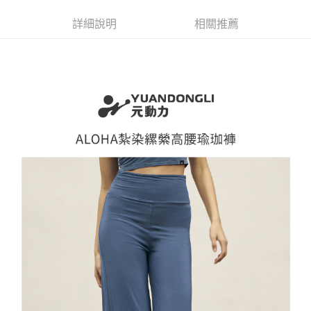
便利好安心！
4.訂單成立30分鐘內，如未前往確認交易或遇審核未通過，訂單將自動取
１．簡單：不需註冊會員、不需綁卡、不需儲值。
全家取貨付款
消。如遇「轉專審核」未通過狀況，表示未達大哥付你分期系統評分，恕無
詳細說明
相關推薦
２．便利：只要手機號碼，簡訊認證，即可結帳。
法說明評估內容。
每筆NT$120，滿NT$2,500(含以上)免運費
３．安心：先確認商品／服務後，再付款。
【繳款方式說明】
1.分期款項不併入電信帳單，「大哥付你分期」於每月結算日後寄送繳費提
付款後全家取貨
【「AFTEE先享後付」結帳流程】
醒簡訊。
１．於結帳方式選擇「AFTEE先享後付」後，將跳轉至「AFTEE先享後付」
每筆NT$120，滿NT$2,500(含以上)免運費
2.透過簡訊連結打開帳單後，可選擇「超商條碼／台灣大直營門市／銀行轉
結帳頁面，進行簡訊認證並確認金額後，即可完成結帳。
帳／街口支付／iPASS MONEY」等通路繳費。
２．訂單成立數日內，您將收到繳費通知簡訊。
萊爾富取貨付款
３．收到繳費通知簡訊後14天內，點擊此簡訊中的連結，可透過四大超商／
【注意事項】
每筆NT$120，滿NT$2,500(含以上)免運費
ATM／網路銀行／等多元方式進行付款，方視為交易完成。
1.本服務係由「台灣大哥大股份有限公司」（以下簡稱本公司）所提供，讓
※ 請注意：結帳手續完成當下不需立刻繳費，但若您需要取消訂單，請聯絡
用戶於交易時，得透過本服務購買商品或服務，並由商店將買賣／分期付款
付款後萊爾富取貨
購買商品的店家。未經商家同意取消之訂單仍視為有效，需透過AFTEE先享
買賣價金債權讓與本公司後，依約使用本公司帳單繳交帳款。
後付繳納相關費用。
每筆NT$120，滿NT$2,500(含以上)免運費
2.基於同意付款使用「大哥付你分期」之契約關係目的，商店將以您的個人
※ 交易是否成功請以「AFTEE先享後付 」之結帳頁面顯示為準，若有關於
資料（包含姓名、電話或地址）提供予台灣大哥大進項蒐集、處理及利用，
是否繳費成功／繳費後需取消欲退款等相關疑問，請聯繫「AFTEE先享後付
7-11取貨付款
由本公司與您本人進行分期帳單所需資料之確認、核對及更正。
客戶支援中心」
https://netprotections.freshdesk.com/support/home
3.完整用戶服務條款，請詳閱以下連結：
https://oppay.tw/userRule
每筆NT$120，滿NT$2,500(含以上)免運費
【注意事項】
１．透過由恩沛科技股份有限公司提供之「AFTEE先享後付」服務完成之交
付款後7-11取貨
易，需依本服務之必要範圍內提供個人資料，並將交易相關給付款項請求債
每筆NT$120，滿NT$2,500(含以上)免運費
權轉讓予恩沛科技股份有限公司。
２．關於個人資料處理事宜，請瀏覽以下網址：
宅配
https://aftee.tw/terms/#terms3
３．未成年的使用者請事先徵得法定代理人或監護人之同意方可使用
每筆NT$120，滿NT$2,500(含以上)免運費