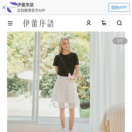
伊蕾序語
開啟APP
立刻使用官方APP
0
1
/
6