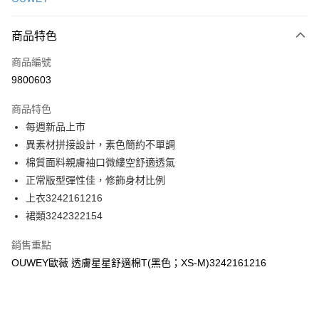
信用卡分期付款
3 期 0 利率 每期
NT$196
21家銀行
商品特色
合作金庫商業銀行
第一商業銀行
超商取貨付款
商品編號
華南商業銀行
彰化商業銀行
9800603
LINE Pay
上海商業儲蓄銀行
台北富邦商業銀行
國泰世華商業銀行
兆豐國際商業銀行
商品特色
Apple Pay
臺灣中小企業銀行
台中商業銀行
每週新品上市
匯豐（台灣）商業銀行
華泰商業銀行
街口支付
異素材拼接設計，素色簡約不單調
聯邦商業銀行
遠東國際商業銀行
元大商業銀行
永豐商業銀行
棉質面料親膚袖口微縷空舒適透氣
悠遊付
玉山商業銀行
星展（台灣）商業銀行
正常版型彈性佳，修飾身材比例
台新國際商業銀行
中國信託商業銀行
全盈+PAY
上衣3242161216
台灣樂天信用卡公司
裙類3242322154
大哥付你分期
相關說明
銷售重點
【大哥付你分期使用說明】
AFTEE先享後付
OUWEY歐薇 透膚星星舒適棉T(黑色；XS-M)3242161216
1.本服務由台灣大哥大提供，台灣大哥大用戶可立即使用無須另外申請。
2.付款方式選擇「大哥付你分期」，訂單成立後會自動跳轉到大哥付的交易
相關說明
流程，驗證手機門號後，選擇欲分期的期數、繳款截止日，確認付款後即完
【關於「AFTEE先享後付」】
成交易。
AFTEE先享後付是「在收到商品之後才付款」的支付方式。 讓您購物簡單
運送方式
3.實際核准額度、可分期數及費用金額請依後續交易確認頁面所載為準。