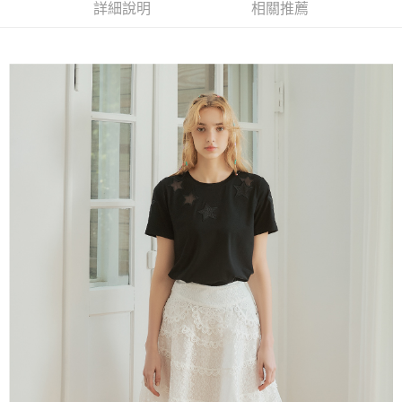
便利好安心！
詳細說明
相關推薦
4.訂單成立30分鐘內，如未前往確認交易或遇審核未通過，訂單將自動取
１．簡單：不需註冊會員、不需綁卡、不需儲值。
全家取貨付款
消。如遇「轉專審核」未通過狀況，表示未達大哥付你分期系統評分，恕無
２．便利：只要手機號碼，簡訊認證，即可結帳。
法說明評估內容。
每筆NT$120，滿NT$2,500(含以上)免運費
３．安心：先確認商品／服務後，再付款。
【繳款方式說明】
1.分期款項不併入電信帳單，「大哥付你分期」於每月結算日後寄送繳費提
付款後全家取貨
【「AFTEE先享後付」結帳流程】
醒簡訊。
１．於結帳方式選擇「AFTEE先享後付」後，將跳轉至「AFTEE先享後付」
每筆NT$120，滿NT$2,500(含以上)免運費
2.透過簡訊連結打開帳單後，可選擇「超商條碼／台灣大直營門市／銀行轉
結帳頁面，進行簡訊認證並確認金額後，即可完成結帳。
帳／街口支付／iPASS MONEY」等通路繳費。
２．訂單成立數日內，您將收到繳費通知簡訊。
萊爾富取貨付款
３．收到繳費通知簡訊後14天內，點擊此簡訊中的連結，可透過四大超商／
【注意事項】
每筆NT$120，滿NT$2,500(含以上)免運費
ATM／網路銀行／等多元方式進行付款，方視為交易完成。
1.本服務係由「台灣大哥大股份有限公司」（以下簡稱本公司）所提供，讓
※ 請注意：結帳手續完成當下不需立刻繳費，但若您需要取消訂單，請聯絡
用戶於交易時，得透過本服務購買商品或服務，並由商店將買賣／分期付款
付款後萊爾富取貨
購買商品的店家。未經商家同意取消之訂單仍視為有效，需透過AFTEE先享
買賣價金債權讓與本公司後，依約使用本公司帳單繳交帳款。
後付繳納相關費用。
每筆NT$120，滿NT$2,500(含以上)免運費
2.基於同意付款使用「大哥付你分期」之契約關係目的，商店將以您的個人
※ 交易是否成功請以「AFTEE先享後付 」之結帳頁面顯示為準，若有關於
資料（包含姓名、電話或地址）提供予台灣大哥大進項蒐集、處理及利用，
是否繳費成功／繳費後需取消欲退款等相關疑問，請聯繫「AFTEE先享後付
7-11取貨付款
由本公司與您本人進行分期帳單所需資料之確認、核對及更正。
客戶支援中心」
https://netprotections.freshdesk.com/support/home
3.完整用戶服務條款，請詳閱以下連結：
https://oppay.tw/userRule
每筆NT$120，滿NT$2,500(含以上)免運費
【注意事項】
１．透過由恩沛科技股份有限公司提供之「AFTEE先享後付」服務完成之交
付款後7-11取貨
易，需依本服務之必要範圍內提供個人資料，並將交易相關給付款項請求債
每筆NT$120，滿NT$2,500(含以上)免運費
權轉讓予恩沛科技股份有限公司。
２．關於個人資料處理事宜，請瀏覽以下網址：
宅配
https://aftee.tw/terms/#terms3
３．未成年的使用者請事先徵得法定代理人或監護人之同意方可使用
每筆NT$120，滿NT$2,500(含以上)免運費