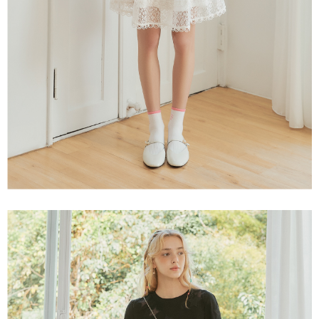
「AFTEE先享後付」，若未經同意申辦者引起之損失，本公司不負相關責
任。
宅配離島
４．使用「AFTEE先享後付」時，將依據個別帳號之用戶狀況，依本公司即
每筆NT$120，滿NT$2,500(含以上)免運費
時審查核予不同之上限額度；若仍有額度不足之情形，本公司將視審查結果
請求用戶進行身份認證。
付款後門市自取
５．嚴禁一人註冊多個帳號或使用他人資訊註冊。若發現惡意使用之情形，
恩沛科技股份有限公司將有權停止該用戶之使用額度並採取法律行動。
免運費
海外配送
查看運費