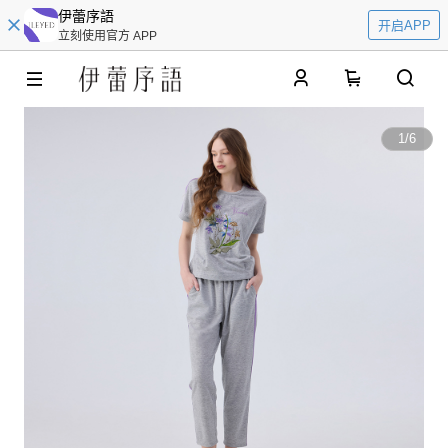
伊蕾序語
开启APP
立刻使用官方 APP
0
1
/
6