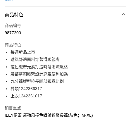
信用卡分期付款
3期 0利率，每期
NT$430
21家银行
商品特色
合作金库商业银行
第一商业银行
超商取货付款
商品编号
华南商业银行
彰化商业银行
9877200
LINE Pay
上海商业储蓄银行
台北富邦商业银行
国泰世华商业银行
兆丰国际商业银行
商品特色
Apple Pay
台湾中小企业银行
台中商业银行
每週新品上市
汇丰（台湾）商业银行
华泰商业银行
街口支付
透氣舒適面料穿著滑順親膚
联邦商业银行
远东国际商业银行
元大商业银行
永丰商业银行
撞色織帶元素打造時髦潮流風格
悠遊付
玉山商业银行
星展（台湾）商业银行
腰部整圈鬆緊設計穿脫便利加乘
台新国际商业银行
中国信托商业银行
Plus PAY
九分褲版型拉長腿部視覺比例
台湾乐天信用卡公司
褲類1242366317
大哥付你分期
上衣1242361017
相关说明
【大哥付你分期使用说明】
AFTEE先享后付
销售重点
1. 本服务由台湾大哥大提供，电信用户可立即使用无须另外申请。（限个人
月租型门号，不开放公司户及预付卡使用）
相关说明
ILEY伊蕾 運動風撞色織帶鬆緊長褲(灰色；M-XL)
2. 付款方式选择 “大哥付你分期”，订单成立后会自动跳转到大哥付的交易流
一、關於 AFTEE先享後付
程，验证手机门号后，选择欲分期的期数、缴款截止日，确认付款后即完成
1. 於付款方式選擇AFTEE先享後付，將跳出AFTEE先享後付手機驗證視
运送方式
交易。