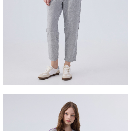
含但不限於訂購人姓名、電話，收件人姓名、電話、收件地址)，將交付予
AFTEE 於本服務必要服務範圍內運用。關於 AFTEE 對於個人資料之蒐集、
宅配離島
處理、利用，詳參 AFTEE 官網之『個人資料蒐集、處理及利用告知聲明』
每笔NT$120，满NT$2,500(含以上)免运费
（
https://aftee.tw/privacypolicy/
）。
付款後門市自取
若款項超過繳費期限，將根據當次的金額加收年利率 16% 的逾期滯納金。
未成年的使用者，請事先徵得法定代理人或監護人之同意方可使用
免运费
AFTEE。
海外配送
查看运费
若您對於個人資料之處理、利用有任何疑問，或欲行使相關法律權利，請聯
繫恩沛科技股份有限公司。若您不同意我們將上開所示之個人資料，連同必
要之購買訂單資訊提供予 AFTEE ，或讓 AFTEE 蒐集處理利用您的個人資
料，請勿選用本服務。