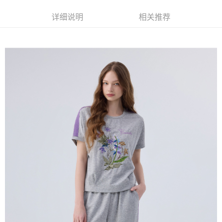
窗。
3. 实际核准额度、可分期数及费用金额请依后续交易确认页面所载为准。
2. 進行簡訊驗證之後，即可完成結帳手續。
全家取貨付款
4. 订单成立30分钟内，如未前往确认交易或遇审核未通过，订单将自动取
详细说明
相关推荐
3. 訂單確認後不需事先繳費，商品會配送至您的指定地址。
消。如遇 “转专审核”未通过状况，表示未达系统评分，恕无法说明评估内
每笔NT$120，满NT$2,500(含以上)免运费
4. 下訂完成後，您的手機會收到一封繳費通知簡訊，APP會員則會收到
容。
AFTEE APP推播通知。
【缴款方式说明】
付款後全家取貨
5. 收到商品當下無需繳費，確認無誤後，請再利用繳費通知簡訊或AFTEE
1. 分期款项不并入电信账单，“大哥付你分期”于每月结算日后寄送缴费提醒
APP於四大便利商店‧ATM/網銀等方式進行付款。
每笔NT$120，满NT$2,500(含以上)免运费
短信。
2. 通过短信链接打开账单后，可选择 “超商条码／台湾大直营门市／银行转
請留意繳費期限為 14 天。唯有下載 AFTEE App 成為 AFTEE 會員者方能享
萊爾富取貨付款
账／街口支付／iPASS MONEY”等通路缴费。
有最長 45 天內付款之服務。
每笔NT$120，满NT$2,500(含以上)免运费
【注意事项】
繳費期限，為商家向您請款的時間，再加上使用AFTEE可延長的天數所計算
1. 本服务系由 “台湾大哥大股份有限公司”所提供，让用户于交易时，得通过
付款後萊爾富取貨
出。使用AFTEE下訂可以延長您收到商品前的繳費天數，但無法保證一定能
本服务购买商品或服务，并由商店将买卖／分期付款买卖价金债权让与本公
夠在期限內收到商品(例如:預購商品或預計到貨時間較長者)。因此無論收到
每笔NT$120，满NT$2,500(含以上)免运费
司后，依约使用本公司账单缴交账款。
商品與否，仍需要請您在AFTEE規定的時間內完成繳費。
2. 基于同意付款使用 “大哥付你分期”之契约关系目的，商店将以您的个人资
7-11取貨付款
料（包含姓名、电话或地址）提供予台湾大哥大进项收集、处理及利用，由
二、付款限制
台湾大哥大与本人进行分期账单所需资料之确认、核对及更正。
每笔NT$120，满NT$2,500(含以上)免运费
1. 初次使用 AFTEE 時，將依認證結果及本公司審查結果，核予每個人不同
3. 完整用户服务条款，请详阅以下链接：
https://oppay.tw/userRule
之上限額度
2. 結帳金額須大於NT$30
付款後7-11取貨
3. 目前僅支援台灣會員
每笔NT$120，满NT$2,500(含以上)免运费
三、聲明條款
宅配
「AFTEE先享後付」(下稱本服務)乃由恩沛科技股份有限公司(下稱 AFTEE )
所提供，並由 AFTEE 向您收取款項。因使用本服務所須提供之個人資料(包
每笔NT$120，满NT$2,500(含以上)免运费