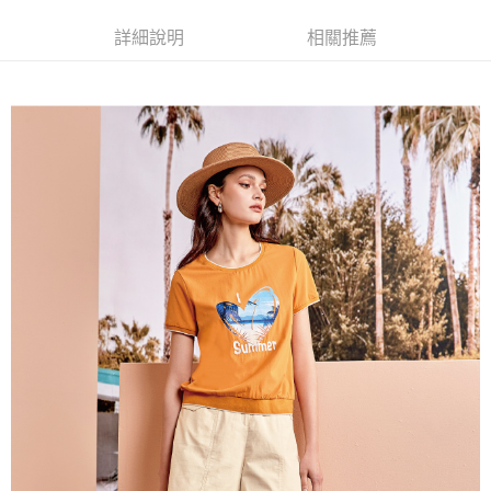
便利好安心！
4.訂單成立30分鐘內，如未前往確認交易或遇審核未通過，訂單將自動取
１．簡單：不需註冊會員、不需綁卡、不需儲值。
全家取貨付款
消。如遇「轉專審核」未通過狀況，表示未達大哥付你分期系統評分，恕無
詳細說明
相關推薦
２．便利：只要手機號碼，簡訊認證，即可結帳。
法說明評估內容。
每筆NT$120，滿NT$2,500(含以上)免運費
３．安心：先確認商品／服務後，再付款。
【繳款方式說明】
1.分期款項不併入電信帳單，「大哥付你分期」於每月結算日後寄送繳費提
付款後全家取貨
【「AFTEE先享後付」結帳流程】
醒簡訊。
１．於結帳方式選擇「AFTEE先享後付」後，將跳轉至「AFTEE先享後付」
每筆NT$120，滿NT$2,500(含以上)免運費
2.透過簡訊連結打開帳單後，可選擇「超商條碼／台灣大直營門市／銀行轉
結帳頁面，進行簡訊認證並確認金額後，即可完成結帳。
帳／街口支付／iPASS MONEY」等通路繳費。
２．訂單成立數日內，您將收到繳費通知簡訊。
萊爾富取貨付款
３．收到繳費通知簡訊後14天內，點擊此簡訊中的連結，可透過四大超商／
【注意事項】
每筆NT$120，滿NT$2,500(含以上)免運費
ATM／網路銀行／等多元方式進行付款，方視為交易完成。
1.本服務係由「台灣大哥大股份有限公司」（以下簡稱本公司）所提供，讓
※ 請注意：結帳手續完成當下不需立刻繳費，但若您需要取消訂單，請聯絡
用戶於交易時，得透過本服務購買商品或服務，並由商店將買賣／分期付款
付款後萊爾富取貨
購買商品的店家。未經商家同意取消之訂單仍視為有效，需透過AFTEE先享
買賣價金債權讓與本公司後，依約使用本公司帳單繳交帳款。
後付繳納相關費用。
每筆NT$120，滿NT$2,500(含以上)免運費
2.基於同意付款使用「大哥付你分期」之契約關係目的，商店將以您的個人
※ 交易是否成功請以「AFTEE先享後付 」之結帳頁面顯示為準，若有關於
資料（包含姓名、電話或地址）提供予台灣大哥大進項蒐集、處理及利用，
是否繳費成功／繳費後需取消欲退款等相關疑問，請聯繫「AFTEE先享後付
7-11取貨付款
由本公司與您本人進行分期帳單所需資料之確認、核對及更正。
客戶支援中心」
https://netprotections.freshdesk.com/support/home
3.完整用戶服務條款，請詳閱以下連結：
https://oppay.tw/userRule
每筆NT$120，滿NT$2,500(含以上)免運費
【注意事項】
１．透過由恩沛科技股份有限公司提供之「AFTEE先享後付」服務完成之交
付款後7-11取貨
易，需依本服務之必要範圍內提供個人資料，並將交易相關給付款項請求債
每筆NT$120，滿NT$2,500(含以上)免運費
權轉讓予恩沛科技股份有限公司。
２．關於個人資料處理事宜，請瀏覽以下網址：
宅配
https://aftee.tw/terms/#terms3
３．未成年的使用者請事先徵得法定代理人或監護人之同意方可使用
每筆NT$120，滿NT$2,500(含以上)免運費