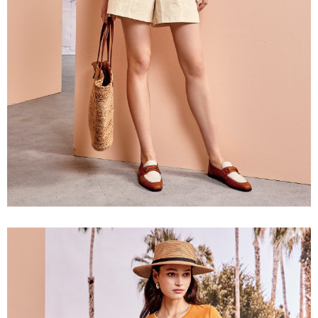
「AFTEE先享後付」，若未經同意申辦者引起之損失，本公司不負相關責
任。
宅配離島
４．使用「AFTEE先享後付」時，將依據個別帳號之用戶狀況，依本公司即
每筆NT$120，滿NT$2,500(含以上)免運費
時審查核予不同之上限額度；若仍有額度不足之情形，本公司將視審查結果
請求用戶進行身份認證。
付款後門市自取
５．嚴禁一人註冊多個帳號或使用他人資訊註冊。若發現惡意使用之情形，
恩沛科技股份有限公司將有權停止該用戶之使用額度並採取法律行動。
免運費
海外配送
查看運費