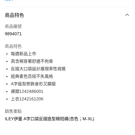
信用卡分期付款
3 期 0 利率 每期
NT$396
21家銀行
商品特色
合作金庫商業銀行
第一商業銀行
超商取貨付款
商品編號
華南商業銀行
彰化商業銀行
9894071
LINE Pay
上海商業儲蓄銀行
台北富邦商業銀行
國泰世華商業銀行
兆豐國際商業銀行
商品特色
Apple Pay
臺灣中小企業銀行
台中商業銀行
每週新品上市
匯豐（台灣）商業銀行
華泰商業銀行
街口支付
高含棉穿著舒適不拘束
聯邦商業銀行
遠東國際商業銀行
元大商業銀行
永豐商業銀行
反摺大口袋設計展現率性視覺
悠遊付
玉山商業銀行
星展（台灣）商業銀行
經典素色百搭不失風格
台新國際商業銀行
中國信託商業銀行
全盈+PAY
A字版型修飾身形又顯瘦
台灣樂天信用卡公司
褲類1242486001
大哥付你分期
上衣1242161206
相關說明
【大哥付你分期使用說明】
AFTEE先享後付
銷售重點
1.本服務由台灣大哥大提供，台灣大哥大用戶可立即使用無須另外申請。
2.付款方式選擇「大哥付你分期」，訂單成立後會自動跳轉到大哥付的交易
相關說明
ILEY伊蕾 A字口袋反摺造型棉短褲(杏色；M-XL)
流程，驗證手機門號後，選擇欲分期的期數、繳款截止日，確認付款後即完
【關於「AFTEE先享後付」】
成交易。
AFTEE先享後付是「在收到商品之後才付款」的支付方式。 讓您購物簡單
運送方式
3.實際核准額度、可分期數及費用金額請依後續交易確認頁面所載為準。