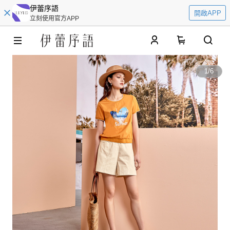
伊蕾序語
開啟APP
立刻使用官方APP
0
1
/
6