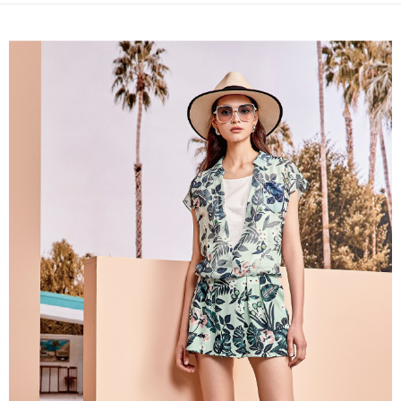
全家取貨付款
4. 订单成立30分钟内，如未前往确认交易或遇审核未通过，订单将自动取
3. 訂單確認後不需事先繳費，商品會配送至您的指定地址。
消。如遇 “转专审核”未通过状况，表示未达系统评分，恕无法说明评估内
每笔NT$120，满NT$2,500(含以上)免运费
4. 下訂完成後，您的手機會收到一封繳費通知簡訊，APP會員則會收到
容。
AFTEE APP推播通知。
【缴款方式说明】
付款後全家取貨
5. 收到商品當下無需繳費，確認無誤後，請再利用繳費通知簡訊或AFTEE
1. 分期款项不并入电信账单，“大哥付你分期”于每月结算日后寄送缴费提醒
APP於四大便利商店‧ATM/網銀等方式進行付款。
每笔NT$120，满NT$2,500(含以上)免运费
短信。
2. 通过短信链接打开账单后，可选择 “超商条码／台湾大直营门市／银行转
請留意繳費期限為 14 天。唯有下載 AFTEE App 成為 AFTEE 會員者方能享
萊爾富取貨付款
账／街口支付／iPASS MONEY”等通路缴费。
有最長 45 天內付款之服務。
每笔NT$120，满NT$2,500(含以上)免运费
【注意事项】
繳費期限，為商家向您請款的時間，再加上使用AFTEE可延長的天數所計算
1. 本服务系由 “台湾大哥大股份有限公司”所提供，让用户于交易时，得通过
付款後萊爾富取貨
出。使用AFTEE下訂可以延長您收到商品前的繳費天數，但無法保證一定能
本服务购买商品或服务，并由商店将买卖／分期付款买卖价金债权让与本公
夠在期限內收到商品(例如:預購商品或預計到貨時間較長者)。因此無論收到
每笔NT$120，满NT$2,500(含以上)免运费
司后，依约使用本公司账单缴交账款。
商品與否，仍需要請您在AFTEE規定的時間內完成繳費。
2. 基于同意付款使用 “大哥付你分期”之契约关系目的，商店将以您的个人资
7-11取貨付款
料（包含姓名、电话或地址）提供予台湾大哥大进项收集、处理及利用，由
二、付款限制
台湾大哥大与本人进行分期账单所需资料之确认、核对及更正。
每笔NT$120，满NT$2,500(含以上)免运费
1. 初次使用 AFTEE 時，將依認證結果及本公司審查結果，核予每個人不同
3. 完整用户服务条款，请详阅以下链接：
https://oppay.tw/userRule
之上限額度
2. 結帳金額須大於NT$30
付款後7-11取貨
3. 目前僅支援台灣會員
每笔NT$120，满NT$2,500(含以上)免运费
三、聲明條款
宅配
「AFTEE先享後付」(下稱本服務)乃由恩沛科技股份有限公司(下稱 AFTEE )
所提供，並由 AFTEE 向您收取款項。因使用本服務所須提供之個人資料(包
每笔NT$120，满NT$2,500(含以上)免运费
含但不限於訂購人姓名、電話，收件人姓名、電話、收件地址)，將交付予
AFTEE 於本服務必要服務範圍內運用。關於 AFTEE 對於個人資料之蒐集、