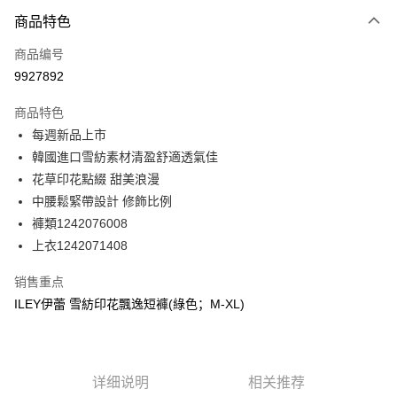
3期 0利率，每期
NT$396
21家银行
商品特色
合作金库商业银行
第一商业银行
超商取货付款
商品编号
华南商业银行
彰化商业银行
9927892
LINE Pay
上海商业储蓄银行
台北富邦商业银行
国泰世华商业银行
兆丰国际商业银行
商品特色
Apple Pay
台湾中小企业银行
台中商业银行
每週新品上市
汇丰（台湾）商业银行
华泰商业银行
街口支付
韓國進口雪紡素材清盈舒適透氣佳
联邦商业银行
远东国际商业银行
元大商业银行
永丰商业银行
花草印花點綴 甜美浪漫
悠遊付
玉山商业银行
星展（台湾）商业银行
中腰鬆緊帶設計 修飾比例
台新国际商业银行
中国信托商业银行
Plus PAY
褲類1242076008
台湾乐天信用卡公司
上衣1242071408
大哥付你分期
相关说明
销售重点
【大哥付你分期使用说明】
AFTEE先享后付
ILEY伊蕾 雪紡印花飄逸短褲(綠色；M-XL)
1. 本服务由台湾大哥大提供，电信用户可立即使用无须另外申请。（限个人
月租型门号，不开放公司户及预付卡使用）
相关说明
2. 付款方式选择 “大哥付你分期”，订单成立后会自动跳转到大哥付的交易流
一、關於 AFTEE先享後付
程，验证手机门号后，选择欲分期的期数、缴款截止日，确认付款后即完成
1. 於付款方式選擇AFTEE先享後付，將跳出AFTEE先享後付手機驗證視
运送方式
交易。
窗。
详细说明
相关推荐
3. 实际核准额度、可分期数及费用金额请依后续交易确认页面所载为准。
2. 進行簡訊驗證之後，即可完成結帳手續。