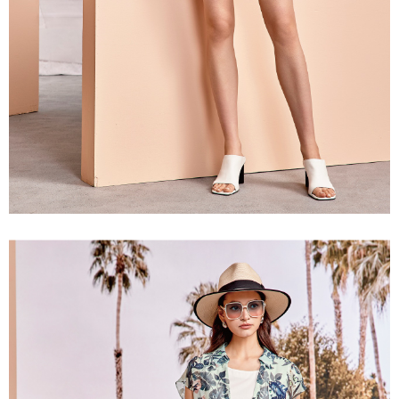
宅配離島
處理、利用，詳參 AFTEE 官網之『個人資料蒐集、處理及利用告知聲明』
每笔NT$120，满NT$2,500(含以上)免运费
（
https://aftee.tw/privacypolicy/
）。
付款後門市自取
若款項超過繳費期限，將根據當次的金額加收年利率 16% 的逾期滯納金。
未成年的使用者，請事先徵得法定代理人或監護人之同意方可使用
免运费
AFTEE。
海外配送
查看运费
若您對於個人資料之處理、利用有任何疑問，或欲行使相關法律權利，請聯
繫恩沛科技股份有限公司。若您不同意我們將上開所示之個人資料，連同必
要之購買訂單資訊提供予 AFTEE ，或讓 AFTEE 蒐集處理利用您的個人資
料，請勿選用本服務。