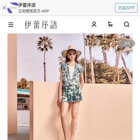
伊蕾序語
开启APP
立刻使用官方 APP
0
1
/
6