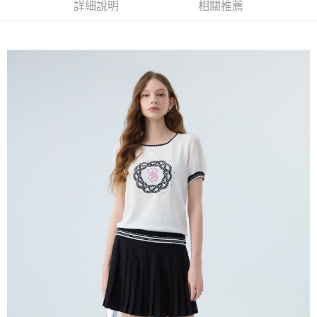
全家取貨付款
消。如遇「轉專審核」未通過狀況，表示未達大哥付你分期系統評分，恕無
詳細說明
相關推薦
２．便利：只要手機號碼，簡訊認證，即可結帳。
法說明評估內容。
每筆NT$120，滿NT$2,500(含以上)免運費
３．安心：先確認商品／服務後，再付款。
【繳款方式說明】
1.分期款項不併入電信帳單，「大哥付你分期」於每月結算日後寄送繳費提
付款後全家取貨
【「AFTEE先享後付」結帳流程】
醒簡訊。
１．於結帳方式選擇「AFTEE先享後付」後，將跳轉至「AFTEE先享後付」
每筆NT$120，滿NT$2,500(含以上)免運費
2.透過簡訊連結打開帳單後，可選擇「超商條碼／台灣大直營門市／銀行轉
結帳頁面，進行簡訊認證並確認金額後，即可完成結帳。
帳／街口支付／iPASS MONEY」等通路繳費。
２．訂單成立數日內，您將收到繳費通知簡訊。
萊爾富取貨付款
３．收到繳費通知簡訊後14天內，點擊此簡訊中的連結，可透過四大超商／
【注意事項】
每筆NT$120，滿NT$2,500(含以上)免運費
ATM／網路銀行／等多元方式進行付款，方視為交易完成。
1.本服務係由「台灣大哥大股份有限公司」（以下簡稱本公司）所提供，讓
※ 請注意：結帳手續完成當下不需立刻繳費，但若您需要取消訂單，請聯絡
用戶於交易時，得透過本服務購買商品或服務，並由商店將買賣／分期付款
付款後萊爾富取貨
購買商品的店家。未經商家同意取消之訂單仍視為有效，需透過AFTEE先享
買賣價金債權讓與本公司後，依約使用本公司帳單繳交帳款。
後付繳納相關費用。
每筆NT$120，滿NT$2,500(含以上)免運費
2.基於同意付款使用「大哥付你分期」之契約關係目的，商店將以您的個人
※ 交易是否成功請以「AFTEE先享後付 」之結帳頁面顯示為準，若有關於
資料（包含姓名、電話或地址）提供予台灣大哥大進項蒐集、處理及利用，
是否繳費成功／繳費後需取消欲退款等相關疑問，請聯繫「AFTEE先享後付
7-11取貨付款
由本公司與您本人進行分期帳單所需資料之確認、核對及更正。
客戶支援中心」
https://netprotections.freshdesk.com/support/home
3.完整用戶服務條款，請詳閱以下連結：
https://oppay.tw/userRule
每筆NT$120，滿NT$2,500(含以上)免運費
【注意事項】
１．透過由恩沛科技股份有限公司提供之「AFTEE先享後付」服務完成之交
付款後7-11取貨
易，需依本服務之必要範圍內提供個人資料，並將交易相關給付款項請求債
每筆NT$120，滿NT$2,500(含以上)免運費
權轉讓予恩沛科技股份有限公司。
２．關於個人資料處理事宜，請瀏覽以下網址：
宅配
https://aftee.tw/terms/#terms3
３．未成年的使用者請事先徵得法定代理人或監護人之同意方可使用
每筆NT$120，滿NT$2,500(含以上)免運費
「AFTEE先享後付」，若未經同意申辦者引起之損失，本公司不負相關責
任。