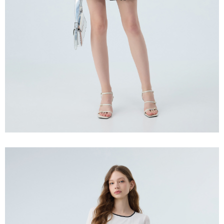
宅配離島
４．使用「AFTEE先享後付」時，將依據個別帳號之用戶狀況，依本公司即
每筆NT$120，滿NT$2,500(含以上)免運費
時審查核予不同之上限額度；若仍有額度不足之情形，本公司將視審查結果
請求用戶進行身份認證。
付款後門市自取
５．嚴禁一人註冊多個帳號或使用他人資訊註冊。若發現惡意使用之情形，
恩沛科技股份有限公司將有權停止該用戶之使用額度並採取法律行動。
免運費
海外配送
查看運費