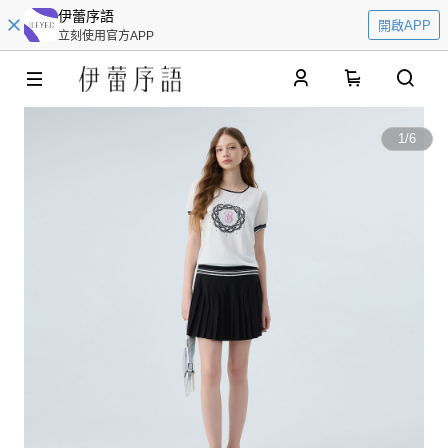
伊蕾序語
開啟APP
立刻使用官方APP
0
1
/
6