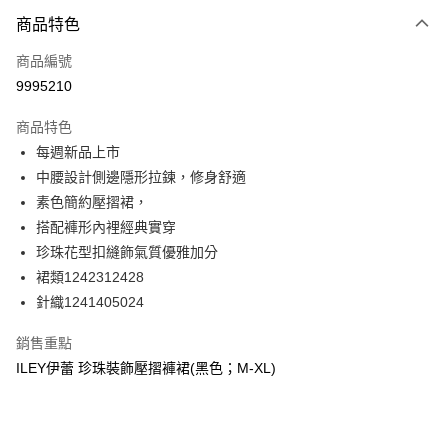
3 期 0 利率 每期
NT$396
21家銀行
商品特色
合作金庫商業銀行
第一商業銀行
超商取貨付款
商品編號
華南商業銀行
彰化商業銀行
9995210
LINE Pay
上海商業儲蓄銀行
台北富邦商業銀行
國泰世華商業銀行
兆豐國際商業銀行
商品特色
Apple Pay
臺灣中小企業銀行
台中商業銀行
每週新品上市
匯豐（台灣）商業銀行
華泰商業銀行
街口支付
中腰設計側邊隱形拉鍊，修身舒適
聯邦商業銀行
遠東國際商業銀行
元大商業銀行
永豐商業銀行
素色簡約壓摺裙，
悠遊付
玉山商業銀行
星展（台灣）商業銀行
搭配褲形內裡經典實穿
台新國際商業銀行
中國信託商業銀行
全盈+PAY
珍珠花型扣縫飾氣質優雅加分
台灣樂天信用卡公司
裙類1242312428
大哥付你分期
針織1241405024
相關說明
【大哥付你分期使用說明】
AFTEE先享後付
銷售重點
1.本服務由台灣大哥大提供，台灣大哥大用戶可立即使用無須另外申請。
2.付款方式選擇「大哥付你分期」，訂單成立後會自動跳轉到大哥付的交易
相關說明
ILEY伊蕾 珍珠裝飾壓摺褲裙(黑色；M-XL)
流程，驗證手機門號後，選擇欲分期的期數、繳款截止日，確認付款後即完
【關於「AFTEE先享後付」】
成交易。
AFTEE先享後付是「在收到商品之後才付款」的支付方式。 讓您購物簡單
運送方式
3.實際核准額度、可分期數及費用金額請依後續交易確認頁面所載為準。
便利好安心！
4.訂單成立30分鐘內，如未前往確認交易或遇審核未通過，訂單將自動取
１．簡單：不需註冊會員、不需綁卡、不需儲值。