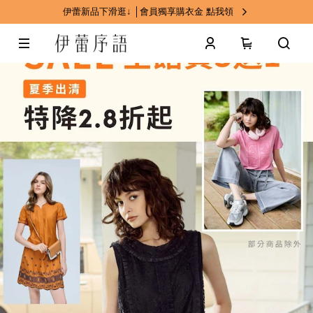
伊蕾新品下滑逛↓ │會員獨享購衣金 點我領
0