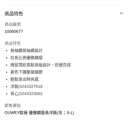
信用卡分期付款
3 期 0 利率 每期
NT$493
21家銀行
商品特色
合作金庫商業銀行
第一商業銀行
超商取貨付款
商品編號
華南商業銀行
彰化商業銀行
10060677
LINE Pay
上海商業儲蓄銀行
台北富邦商業銀行
國泰世華商業銀行
兆豐國際商業銀行
商品特色
Apple Pay
臺灣中小企業銀行
台中商業銀行
無袖腰部抽繩設計
匯豐（台灣）商業銀行
華泰商業銀行
街口支付
拉長比例優雅顯瘦
聯邦商業銀行
遠東國際商業銀行
元大商業銀行
永豐商業銀行
微挺雪紡寬鬆長版設計，舒適百搭
悠遊付
玉山商業銀行
星展（台灣）商業銀行
素色下擺壓摺細節
台新國際商業銀行
中國信託商業銀行
全盈+PAY
輕鬆穿出時尚感
台灣樂天信用卡公司
洋裝|3243327518
大哥付你分期
背心|3243323002
相關說明
【大哥付你分期使用說明】
AFTEE先享後付
銷售重點
1.本服務由台灣大哥大提供，台灣大哥大用戶可立即使用無須另外申請。
2.付款方式選擇「大哥付你分期」，訂單成立後會自動跳轉到大哥付的交易
相關說明
OUWEY歐薇 優雅顯瘦長洋裝(灰；S-L)
流程，驗證手機門號後，選擇欲分期的期數、繳款截止日，確認付款後即完
【關於「AFTEE先享後付」】
成交易。
AFTEE先享後付是「在收到商品之後才付款」的支付方式。 讓您購物簡單
運送方式
3.實際核准額度、可分期數及費用金額請依後續交易確認頁面所載為準。