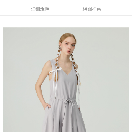
便利好安心！
4.訂單成立30分鐘內，如未前往確認交易或遇審核未通過，訂單將自動取
１．簡單：不需註冊會員、不需綁卡、不需儲值。
全家取貨付款
消。如遇「轉專審核」未通過狀況，表示未達大哥付你分期系統評分，恕無
詳細說明
相關推薦
２．便利：只要手機號碼，簡訊認證，即可結帳。
法說明評估內容。
每筆NT$120，滿NT$2,500(含以上)免運費
３．安心：先確認商品／服務後，再付款。
【繳款方式說明】
1.分期款項不併入電信帳單，「大哥付你分期」於每月結算日後寄送繳費提
付款後全家取貨
【「AFTEE先享後付」結帳流程】
醒簡訊。
１．於結帳方式選擇「AFTEE先享後付」後，將跳轉至「AFTEE先享後付」
每筆NT$120，滿NT$2,500(含以上)免運費
2.透過簡訊連結打開帳單後，可選擇「超商條碼／台灣大直營門市／銀行轉
結帳頁面，進行簡訊認證並確認金額後，即可完成結帳。
帳／街口支付／iPASS MONEY」等通路繳費。
２．訂單成立數日內，您將收到繳費通知簡訊。
萊爾富取貨付款
３．收到繳費通知簡訊後14天內，點擊此簡訊中的連結，可透過四大超商／
【注意事項】
每筆NT$120，滿NT$2,500(含以上)免運費
ATM／網路銀行／等多元方式進行付款，方視為交易完成。
1.本服務係由「台灣大哥大股份有限公司」（以下簡稱本公司）所提供，讓
※ 請注意：結帳手續完成當下不需立刻繳費，但若您需要取消訂單，請聯絡
用戶於交易時，得透過本服務購買商品或服務，並由商店將買賣／分期付款
付款後萊爾富取貨
購買商品的店家。未經商家同意取消之訂單仍視為有效，需透過AFTEE先享
買賣價金債權讓與本公司後，依約使用本公司帳單繳交帳款。
後付繳納相關費用。
每筆NT$120，滿NT$2,500(含以上)免運費
2.基於同意付款使用「大哥付你分期」之契約關係目的，商店將以您的個人
※ 交易是否成功請以「AFTEE先享後付 」之結帳頁面顯示為準，若有關於
資料（包含姓名、電話或地址）提供予台灣大哥大進項蒐集、處理及利用，
是否繳費成功／繳費後需取消欲退款等相關疑問，請聯繫「AFTEE先享後付
7-11取貨付款
由本公司與您本人進行分期帳單所需資料之確認、核對及更正。
客戶支援中心」
https://netprotections.freshdesk.com/support/home
3.完整用戶服務條款，請詳閱以下連結：
https://oppay.tw/userRule
每筆NT$120，滿NT$2,500(含以上)免運費
【注意事項】
１．透過由恩沛科技股份有限公司提供之「AFTEE先享後付」服務完成之交
付款後7-11取貨
易，需依本服務之必要範圍內提供個人資料，並將交易相關給付款項請求債
每筆NT$120，滿NT$2,500(含以上)免運費
權轉讓予恩沛科技股份有限公司。
２．關於個人資料處理事宜，請瀏覽以下網址：
宅配
https://aftee.tw/terms/#terms3
３．未成年的使用者請事先徵得法定代理人或監護人之同意方可使用
每筆NT$120，滿NT$2,500(含以上)免運費