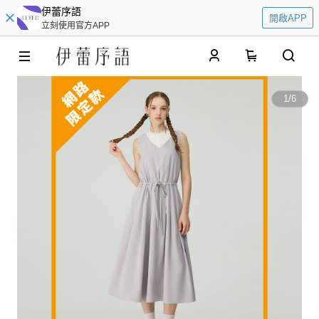
伊蕾序語
開啟APP
立刻使用官方APP
0
1
/
6