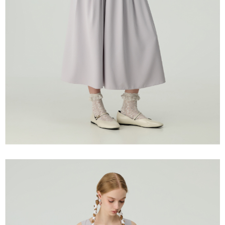
「AFTEE先享後付」，若未經同意申辦者引起之損失，本公司不負相關責
任。
宅配離島
４．使用「AFTEE先享後付」時，將依據個別帳號之用戶狀況，依本公司即
每筆NT$120，滿NT$2,500(含以上)免運費
時審查核予不同之上限額度；若仍有額度不足之情形，本公司將視審查結果
請求用戶進行身份認證。
付款後門市自取
５．嚴禁一人註冊多個帳號或使用他人資訊註冊。若發現惡意使用之情形，
恩沛科技股份有限公司將有權停止該用戶之使用額度並採取法律行動。
免運費
海外配送
查看運費