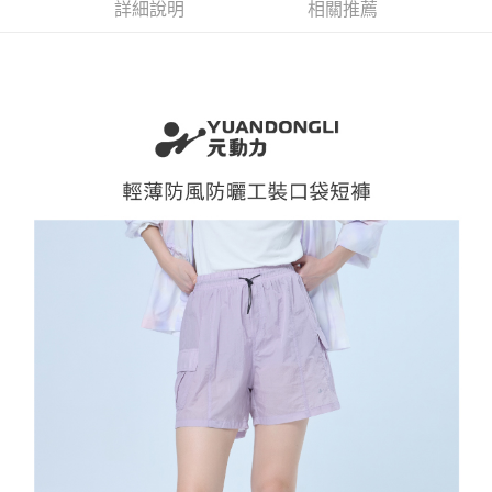
全家取貨付款
消。如遇「轉專審核」未通過狀況，表示未達大哥付你分期系統評分，恕無
詳細說明
相關推薦
２．便利：只要手機號碼，簡訊認證，即可結帳。
法說明評估內容。
每筆NT$120，滿NT$2,500(含以上)免運費
３．安心：先確認商品／服務後，再付款。
【繳款方式說明】
1.分期款項不併入電信帳單，「大哥付你分期」於每月結算日後寄送繳費提
付款後全家取貨
【「AFTEE先享後付」結帳流程】
醒簡訊。
１．於結帳方式選擇「AFTEE先享後付」後，將跳轉至「AFTEE先享後付」
每筆NT$120，滿NT$2,500(含以上)免運費
2.透過簡訊連結打開帳單後，可選擇「超商條碼／台灣大直營門市／銀行轉
結帳頁面，進行簡訊認證並確認金額後，即可完成結帳。
帳／街口支付／iPASS MONEY」等通路繳費。
２．訂單成立數日內，您將收到繳費通知簡訊。
萊爾富取貨付款
３．收到繳費通知簡訊後14天內，點擊此簡訊中的連結，可透過四大超商／
【注意事項】
每筆NT$120，滿NT$2,500(含以上)免運費
ATM／網路銀行／等多元方式進行付款，方視為交易完成。
1.本服務係由「台灣大哥大股份有限公司」（以下簡稱本公司）所提供，讓
※ 請注意：結帳手續完成當下不需立刻繳費，但若您需要取消訂單，請聯絡
用戶於交易時，得透過本服務購買商品或服務，並由商店將買賣／分期付款
付款後萊爾富取貨
購買商品的店家。未經商家同意取消之訂單仍視為有效，需透過AFTEE先享
買賣價金債權讓與本公司後，依約使用本公司帳單繳交帳款。
後付繳納相關費用。
每筆NT$120，滿NT$2,500(含以上)免運費
2.基於同意付款使用「大哥付你分期」之契約關係目的，商店將以您的個人
※ 交易是否成功請以「AFTEE先享後付 」之結帳頁面顯示為準，若有關於
資料（包含姓名、電話或地址）提供予台灣大哥大進項蒐集、處理及利用，
是否繳費成功／繳費後需取消欲退款等相關疑問，請聯繫「AFTEE先享後付
7-11取貨付款
由本公司與您本人進行分期帳單所需資料之確認、核對及更正。
客戶支援中心」
https://netprotections.freshdesk.com/support/home
3.完整用戶服務條款，請詳閱以下連結：
https://oppay.tw/userRule
每筆NT$120，滿NT$2,500(含以上)免運費
【注意事項】
１．透過由恩沛科技股份有限公司提供之「AFTEE先享後付」服務完成之交
付款後7-11取貨
易，需依本服務之必要範圍內提供個人資料，並將交易相關給付款項請求債
每筆NT$120，滿NT$2,500(含以上)免運費
權轉讓予恩沛科技股份有限公司。
２．關於個人資料處理事宜，請瀏覽以下網址：
宅配
https://aftee.tw/terms/#terms3
３．未成年的使用者請事先徵得法定代理人或監護人之同意方可使用
每筆NT$120，滿NT$2,500(含以上)免運費
「AFTEE先享後付」，若未經同意申辦者引起之損失，本公司不負相關責
任。