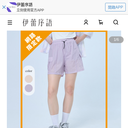
伊蕾序語
開啟APP
立刻使用官方APP
0
1
/
6