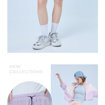
宅配離島
４．使用「AFTEE先享後付」時，將依據個別帳號之用戶狀況，依本公司即
每筆NT$120，滿NT$2,500(含以上)免運費
時審查核予不同之上限額度；若仍有額度不足之情形，本公司將視審查結果
請求用戶進行身份認證。
付款後門市自取
５．嚴禁一人註冊多個帳號或使用他人資訊註冊。若發現惡意使用之情形，
恩沛科技股份有限公司將有權停止該用戶之使用額度並採取法律行動。
免運費
海外配送
查看運費