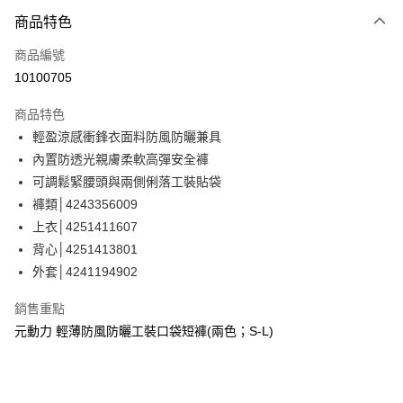
3 期 0 利率 每期
NT$226
21家銀行
商品特色
合作金庫商業銀行
第一商業銀行
超商取貨付款
商品編號
華南商業銀行
彰化商業銀行
10100705
LINE Pay
上海商業儲蓄銀行
台北富邦商業銀行
國泰世華商業銀行
兆豐國際商業銀行
商品特色
Apple Pay
臺灣中小企業銀行
台中商業銀行
輕盈涼感衝鋒衣面料防風防曬兼具
匯豐（台灣）商業銀行
華泰商業銀行
街口支付
內置防透光親膚柔軟高彈安全褲
聯邦商業銀行
遠東國際商業銀行
元大商業銀行
永豐商業銀行
可調鬆緊腰頭與兩側俐落工裝貼袋
悠遊付
玉山商業銀行
星展（台灣）商業銀行
褲類│4243356009
台新國際商業銀行
中國信託商業銀行
全盈+PAY
上衣│4251411607
台灣樂天信用卡公司
背心│4251413801
大哥付你分期
外套│4241194902
相關說明
【大哥付你分期使用說明】
AFTEE先享後付
銷售重點
1.本服務由台灣大哥大提供，台灣大哥大用戶可立即使用無須另外申請。
2.付款方式選擇「大哥付你分期」，訂單成立後會自動跳轉到大哥付的交易
相關說明
元動力 輕薄防風防曬工裝口袋短褲(兩色；S-L)
流程，驗證手機門號後，選擇欲分期的期數、繳款截止日，確認付款後即完
【關於「AFTEE先享後付」】
成交易。
AFTEE先享後付是「在收到商品之後才付款」的支付方式。 讓您購物簡單
運送方式
3.實際核准額度、可分期數及費用金額請依後續交易確認頁面所載為準。
便利好安心！
4.訂單成立30分鐘內，如未前往確認交易或遇審核未通過，訂單將自動取
１．簡單：不需註冊會員、不需綁卡、不需儲值。