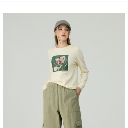
全家取貨付款
消。如遇「轉專審核」未通過狀況，表示未達大哥付你分期系統評分，恕無
２．便利：只要手機號碼，簡訊認證，即可結帳。
法說明評估內容。
每筆NT$120，滿NT$2,500(含以上)免運費
３．安心：先確認商品／服務後，再付款。
【繳款方式說明】
1.分期款項不併入電信帳單，「大哥付你分期」於每月結算日後寄送繳費提
付款後全家取貨
【「AFTEE先享後付」結帳流程】
醒簡訊。
１．於結帳方式選擇「AFTEE先享後付」後，將跳轉至「AFTEE先享後付」
每筆NT$120，滿NT$2,500(含以上)免運費
2.透過簡訊連結打開帳單後，可選擇「超商條碼／台灣大直營門市／銀行轉
結帳頁面，進行簡訊認證並確認金額後，即可完成結帳。
帳／街口支付／iPASS MONEY」等通路繳費。
２．訂單成立數日內，您將收到繳費通知簡訊。
萊爾富取貨付款
３．收到繳費通知簡訊後14天內，點擊此簡訊中的連結，可透過四大超商／
【注意事項】
每筆NT$120，滿NT$2,500(含以上)免運費
ATM／網路銀行／等多元方式進行付款，方視為交易完成。
1.本服務係由「台灣大哥大股份有限公司」（以下簡稱本公司）所提供，讓
※ 請注意：結帳手續完成當下不需立刻繳費，但若您需要取消訂單，請聯絡
用戶於交易時，得透過本服務購買商品或服務，並由商店將買賣／分期付款
付款後萊爾富取貨
購買商品的店家。未經商家同意取消之訂單仍視為有效，需透過AFTEE先享
買賣價金債權讓與本公司後，依約使用本公司帳單繳交帳款。
後付繳納相關費用。
每筆NT$120，滿NT$2,500(含以上)免運費
2.基於同意付款使用「大哥付你分期」之契約關係目的，商店將以您的個人
※ 交易是否成功請以「AFTEE先享後付 」之結帳頁面顯示為準，若有關於
資料（包含姓名、電話或地址）提供予台灣大哥大進項蒐集、處理及利用，
是否繳費成功／繳費後需取消欲退款等相關疑問，請聯繫「AFTEE先享後付
7-11取貨付款
由本公司與您本人進行分期帳單所需資料之確認、核對及更正。
客戶支援中心」
https://netprotections.freshdesk.com/support/home
3.完整用戶服務條款，請詳閱以下連結：
https://oppay.tw/userRule
每筆NT$120，滿NT$2,500(含以上)免運費
【注意事項】
１．透過由恩沛科技股份有限公司提供之「AFTEE先享後付」服務完成之交
付款後7-11取貨
易，需依本服務之必要範圍內提供個人資料，並將交易相關給付款項請求債
每筆NT$120，滿NT$2,500(含以上)免運費
權轉讓予恩沛科技股份有限公司。
２．關於個人資料處理事宜，請瀏覽以下網址：
宅配
https://aftee.tw/terms/#terms3
３．未成年的使用者請事先徵得法定代理人或監護人之同意方可使用
每筆NT$120，滿NT$2,500(含以上)免運費
「AFTEE先享後付」，若未經同意申辦者引起之損失，本公司不負相關責
任。