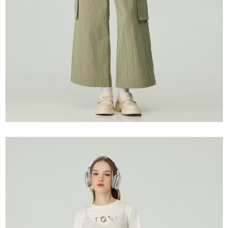
宅配離島
４．使用「AFTEE先享後付」時，將依據個別帳號之用戶狀況，依本公司即
每筆NT$120，滿NT$2,500(含以上)免運費
時審查核予不同之上限額度；若仍有額度不足之情形，本公司將視審查結果
請求用戶進行身份認證。
付款後門市自取
５．嚴禁一人註冊多個帳號或使用他人資訊註冊。若發現惡意使用之情形，
恩沛科技股份有限公司將有權停止該用戶之使用額度並採取法律行動。
免運費
海外配送
查看運費