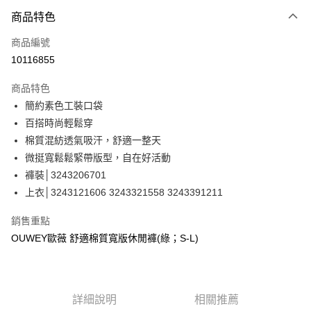
3 期 0 利率 每期
NT$426
21家銀行
商品特色
合作金庫商業銀行
第一商業銀行
超商取貨付款
商品編號
華南商業銀行
彰化商業銀行
10116855
LINE Pay
上海商業儲蓄銀行
台北富邦商業銀行
國泰世華商業銀行
兆豐國際商業銀行
商品特色
Apple Pay
臺灣中小企業銀行
台中商業銀行
簡約素色工裝口袋
匯豐（台灣）商業銀行
華泰商業銀行
街口支付
百搭時尚輕鬆穿
聯邦商業銀行
遠東國際商業銀行
元大商業銀行
永豐商業銀行
棉質混紡透氣吸汗，舒適一整天
悠遊付
玉山商業銀行
星展（台灣）商業銀行
微挺寬鬆鬆緊帶版型，自在好活動
台新國際商業銀行
中國信託商業銀行
全盈+PAY
褲裝│3243206701
台灣樂天信用卡公司
上衣│3243121606 3243321558 3243391211
大哥付你分期
相關說明
銷售重點
【大哥付你分期使用說明】
AFTEE先享後付
OUWEY歐薇 舒適棉質寬版休閒褲(綠；S-L)
1.本服務由台灣大哥大提供，台灣大哥大用戶可立即使用無須另外申請。
2.付款方式選擇「大哥付你分期」，訂單成立後會自動跳轉到大哥付的交易
相關說明
流程，驗證手機門號後，選擇欲分期的期數、繳款截止日，確認付款後即完
【關於「AFTEE先享後付」】
成交易。
AFTEE先享後付是「在收到商品之後才付款」的支付方式。 讓您購物簡單
運送方式
3.實際核准額度、可分期數及費用金額請依後續交易確認頁面所載為準。
便利好安心！
詳細說明
相關推薦
4.訂單成立30分鐘內，如未前往確認交易或遇審核未通過，訂單將自動取
１．簡單：不需註冊會員、不需綁卡、不需儲值。