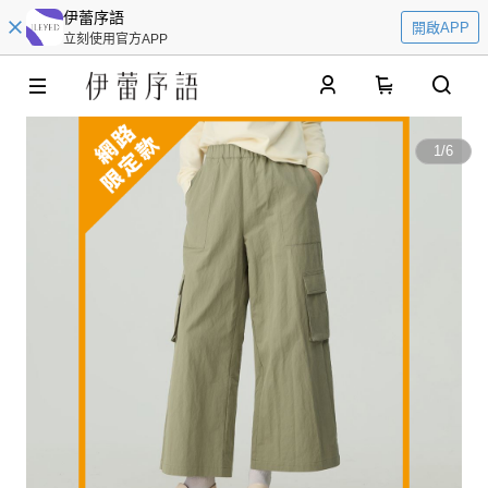
伊蕾序語
開啟APP
立刻使用官方APP
0
1
/
6