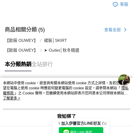
客服
商品相關分類 (5)
查看全部
【歐薇 OUWEY】
裙裝│SKIRT
【歐薇 OUWEY】
➤ Outlet│秋冬精選
本分類熱銷
全站排行
本網站中使用 cookie，欲查詢有關本網站使用 cookie 方式之詳情，及若您不希
熱門標籤
望在電腦上使用 cookie 時應如何變更電腦的 cookie 設定，請參閱本網站「
隱私
權條款
」之 Cookie 聲明。您繼續使用本網站即表示您同意本公司得按本網站使
用條款之 Cookie 聲明使用 cookie。
了解更多 >
我知道了
\ 加入伊蕾官方LINE好友 /
連結 LINE 帳號