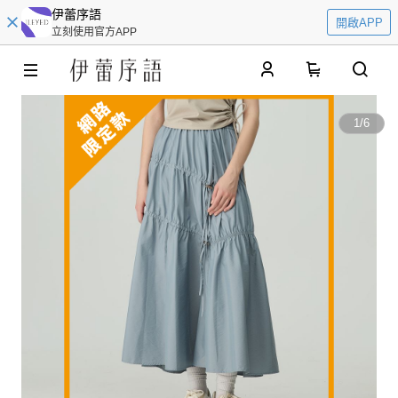
伊蕾序語
開啟APP
立刻使用官方APP
0
1
/
6