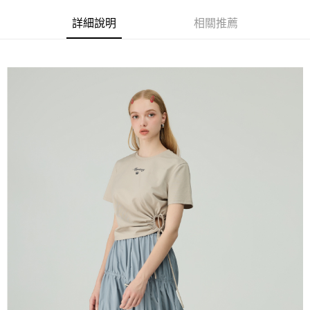
全家取貨付款
消。如遇「轉專審核」未通過狀況，表示未達大哥付你分期系統評分，恕無
２．便利：只要手機號碼，簡訊認證，即可結帳。
法說明評估內容。
每筆NT$120，滿NT$2,500(含以上)免運費
３．安心：先確認商品／服務後，再付款。
詳細說明
相關推薦
【繳款方式說明】
1.分期款項不併入電信帳單，「大哥付你分期」於每月結算日後寄送繳費提
付款後全家取貨
【「AFTEE先享後付」結帳流程】
醒簡訊。
１．於結帳方式選擇「AFTEE先享後付」後，將跳轉至「AFTEE先享後付」
每筆NT$120，滿NT$2,500(含以上)免運費
2.透過簡訊連結打開帳單後，可選擇「超商條碼／台灣大直營門市／銀行轉
結帳頁面，進行簡訊認證並確認金額後，即可完成結帳。
帳／街口支付／iPASS MONEY」等通路繳費。
２．訂單成立數日內，您將收到繳費通知簡訊。
萊爾富取貨付款
３．收到繳費通知簡訊後14天內，點擊此簡訊中的連結，可透過四大超商／
【注意事項】
每筆NT$120，滿NT$2,500(含以上)免運費
ATM／網路銀行／等多元方式進行付款，方視為交易完成。
1.本服務係由「台灣大哥大股份有限公司」（以下簡稱本公司）所提供，讓
※ 請注意：結帳手續完成當下不需立刻繳費，但若您需要取消訂單，請聯絡
用戶於交易時，得透過本服務購買商品或服務，並由商店將買賣／分期付款
付款後萊爾富取貨
購買商品的店家。未經商家同意取消之訂單仍視為有效，需透過AFTEE先享
買賣價金債權讓與本公司後，依約使用本公司帳單繳交帳款。
後付繳納相關費用。
每筆NT$120，滿NT$2,500(含以上)免運費
2.基於同意付款使用「大哥付你分期」之契約關係目的，商店將以您的個人
※ 交易是否成功請以「AFTEE先享後付 」之結帳頁面顯示為準，若有關於
資料（包含姓名、電話或地址）提供予台灣大哥大進項蒐集、處理及利用，
是否繳費成功／繳費後需取消欲退款等相關疑問，請聯繫「AFTEE先享後付
7-11取貨付款
由本公司與您本人進行分期帳單所需資料之確認、核對及更正。
客戶支援中心」
https://netprotections.freshdesk.com/support/home
3.完整用戶服務條款，請詳閱以下連結：
https://oppay.tw/userRule
每筆NT$120，滿NT$2,500(含以上)免運費
【注意事項】
１．透過由恩沛科技股份有限公司提供之「AFTEE先享後付」服務完成之交
付款後7-11取貨
易，需依本服務之必要範圍內提供個人資料，並將交易相關給付款項請求債
每筆NT$120，滿NT$2,500(含以上)免運費
權轉讓予恩沛科技股份有限公司。
２．關於個人資料處理事宜，請瀏覽以下網址：
宅配
https://aftee.tw/terms/#terms3
３．未成年的使用者請事先徵得法定代理人或監護人之同意方可使用
每筆NT$120，滿NT$2,500(含以上)免運費
「AFTEE先享後付」，若未經同意申辦者引起之損失，本公司不負相關責
任。