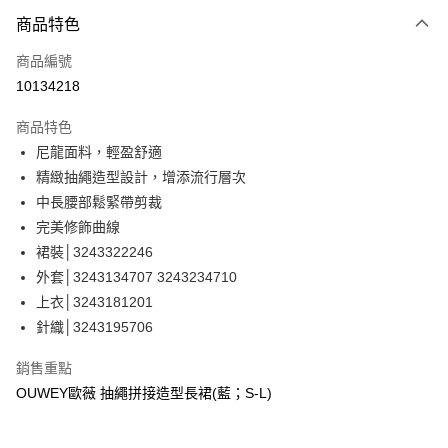
3 期 0 利率 每期
NT$393
21家銀行
商品特色
合作金庫商業銀行
第一商業銀行
超商取貨付款
商品編號
華南商業銀行
彰化商業銀行
10134218
LINE Pay
上海商業儲蓄銀行
台北富邦商業銀行
國泰世華商業銀行
兆豐國際商業銀行
商品特色
Apple Pay
臺灣中小企業銀行
台中商業銀行
尼龍面料，輕盈舒適
匯豐（台灣）商業銀行
華泰商業銀行
街口支付
精緻抽繩造型設計，增添流行層次
聯邦商業銀行
遠東國際商業銀行
元大商業銀行
永豐商業銀行
中長腰部鬆緊帶剪裁
悠遊付
玉山商業銀行
星展（台灣）商業銀行
完美修飾曲線
台新國際商業銀行
中國信託商業銀行
全盈+PAY
裙裝│3243322246
台灣樂天信用卡公司
外套│3243134707 3243234710
大哥付你分期
上衣│3243181201
相關說明
針織│3243195706
【大哥付你分期使用說明】
AFTEE先享後付
1.本服務由台灣大哥大提供，台灣大哥大用戶可立即使用無須另外申請。
2.付款方式選擇「大哥付你分期」，訂單成立後會自動跳轉到大哥付的交易
相關說明
銷售重點
流程，驗證手機門號後，選擇欲分期的期數、繳款截止日，確認付款後即完
【關於「AFTEE先享後付」】
OUWEY歐薇 抽繩拼接造型長裙(藍；S-L)
成交易。
AFTEE先享後付是「在收到商品之後才付款」的支付方式。 讓您購物簡單
運送方式
3.實際核准額度、可分期數及費用金額請依後續交易確認頁面所載為準。
便利好安心！
4.訂單成立30分鐘內，如未前往確認交易或遇審核未通過，訂單將自動取
１．簡單：不需註冊會員、不需綁卡、不需儲值。