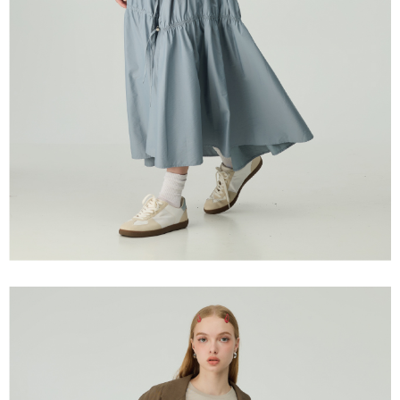
宅配離島
４．使用「AFTEE先享後付」時，將依據個別帳號之用戶狀況，依本公司即
每筆NT$120，滿NT$2,500(含以上)免運費
時審查核予不同之上限額度；若仍有額度不足之情形，本公司將視審查結果
請求用戶進行身份認證。
付款後門市自取
５．嚴禁一人註冊多個帳號或使用他人資訊註冊。若發現惡意使用之情形，
恩沛科技股份有限公司將有權停止該用戶之使用額度並採取法律行動。
免運費
海外配送
查看運費