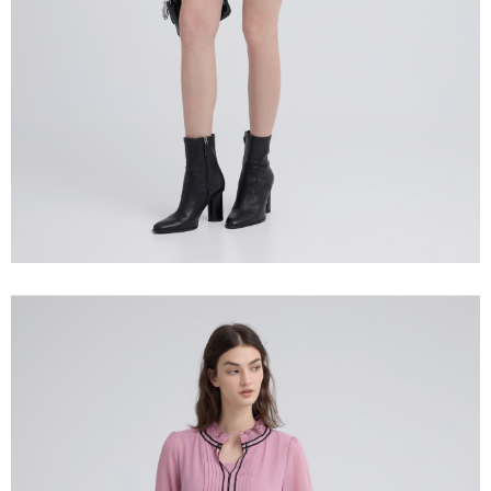
宅配離島
４．使用「AFTEE先享後付」時，將依據個別帳號之用戶狀況，依本公司即
每筆NT$120，滿NT$2,500(含以上)免運費
時審查核予不同之上限額度；若仍有額度不足之情形，本公司將視審查結果
請求用戶進行身份認證。
付款後門市自取
５．嚴禁一人註冊多個帳號或使用他人資訊註冊。若發現惡意使用之情形，
恩沛科技股份有限公司將有權停止該用戶之使用額度並採取法律行動。
免運費
海外配送
查看運費