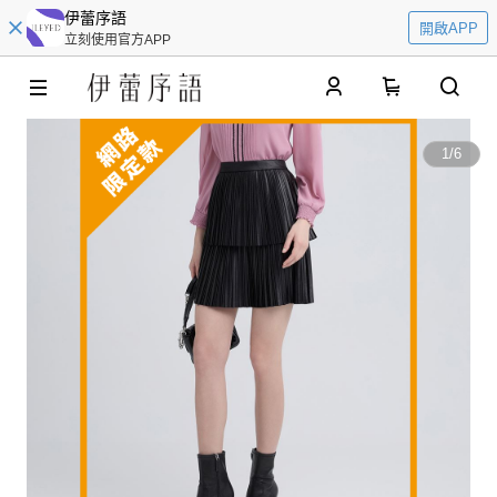
伊蕾序語
開啟APP
立刻使用官方APP
0
1
/
6