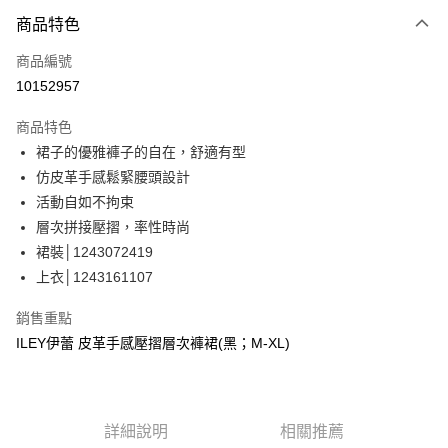
3 期 0 利率 每期
NT$360
21家銀行
商品特色
合作金庫商業銀行
第一商業銀行
超商取貨付款
商品編號
華南商業銀行
彰化商業銀行
10152957
LINE Pay
上海商業儲蓄銀行
台北富邦商業銀行
國泰世華商業銀行
兆豐國際商業銀行
商品特色
Apple Pay
臺灣中小企業銀行
台中商業銀行
裙子的優雅褲子的自在，舒適有型
匯豐（台灣）商業銀行
華泰商業銀行
街口支付
仿皮革手感鬆緊腰頭設計
聯邦商業銀行
遠東國際商業銀行
元大商業銀行
永豐商業銀行
活動自如不拘束
悠遊付
玉山商業銀行
星展（台灣）商業銀行
層次拼接壓摺，率性時尚
台新國際商業銀行
中國信託商業銀行
全盈+PAY
裙裝│1243072419
台灣樂天信用卡公司
上衣│1243161107
大哥付你分期
相關說明
銷售重點
【大哥付你分期使用說明】
AFTEE先享後付
ILEY伊蕾 皮革手感壓摺層次褲裙(黑；M-XL)
1.本服務由台灣大哥大提供，台灣大哥大用戶可立即使用無須另外申請。
2.付款方式選擇「大哥付你分期」，訂單成立後會自動跳轉到大哥付的交易
相關說明
流程，驗證手機門號後，選擇欲分期的期數、繳款截止日，確認付款後即完
【關於「AFTEE先享後付」】
成交易。
AFTEE先享後付是「在收到商品之後才付款」的支付方式。 讓您購物簡單
運送方式
3.實際核准額度、可分期數及費用金額請依後續交易確認頁面所載為準。
便利好安心！
詳細說明
相關推薦
4.訂單成立30分鐘內，如未前往確認交易或遇審核未通過，訂單將自動取
１．簡單：不需註冊會員、不需綁卡、不需儲值。