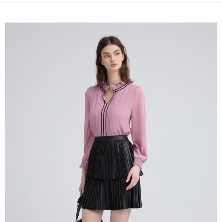
全家取貨付款
消。如遇「轉專審核」未通過狀況，表示未達大哥付你分期系統評分，恕無
２．便利：只要手機號碼，簡訊認證，即可結帳。
法說明評估內容。
每筆NT$120，滿NT$2,500(含以上)免運費
３．安心：先確認商品／服務後，再付款。
【繳款方式說明】
1.分期款項不併入電信帳單，「大哥付你分期」於每月結算日後寄送繳費提
付款後全家取貨
【「AFTEE先享後付」結帳流程】
醒簡訊。
１．於結帳方式選擇「AFTEE先享後付」後，將跳轉至「AFTEE先享後付」
每筆NT$120，滿NT$2,500(含以上)免運費
2.透過簡訊連結打開帳單後，可選擇「超商條碼／台灣大直營門市／銀行轉
結帳頁面，進行簡訊認證並確認金額後，即可完成結帳。
帳／街口支付／iPASS MONEY」等通路繳費。
２．訂單成立數日內，您將收到繳費通知簡訊。
萊爾富取貨付款
３．收到繳費通知簡訊後14天內，點擊此簡訊中的連結，可透過四大超商／
【注意事項】
每筆NT$120，滿NT$2,500(含以上)免運費
ATM／網路銀行／等多元方式進行付款，方視為交易完成。
1.本服務係由「台灣大哥大股份有限公司」（以下簡稱本公司）所提供，讓
※ 請注意：結帳手續完成當下不需立刻繳費，但若您需要取消訂單，請聯絡
用戶於交易時，得透過本服務購買商品或服務，並由商店將買賣／分期付款
付款後萊爾富取貨
購買商品的店家。未經商家同意取消之訂單仍視為有效，需透過AFTEE先享
買賣價金債權讓與本公司後，依約使用本公司帳單繳交帳款。
後付繳納相關費用。
每筆NT$120，滿NT$2,500(含以上)免運費
2.基於同意付款使用「大哥付你分期」之契約關係目的，商店將以您的個人
※ 交易是否成功請以「AFTEE先享後付 」之結帳頁面顯示為準，若有關於
資料（包含姓名、電話或地址）提供予台灣大哥大進項蒐集、處理及利用，
是否繳費成功／繳費後需取消欲退款等相關疑問，請聯繫「AFTEE先享後付
7-11取貨付款
由本公司與您本人進行分期帳單所需資料之確認、核對及更正。
客戶支援中心」
https://netprotections.freshdesk.com/support/home
3.完整用戶服務條款，請詳閱以下連結：
https://oppay.tw/userRule
每筆NT$120，滿NT$2,500(含以上)免運費
【注意事項】
１．透過由恩沛科技股份有限公司提供之「AFTEE先享後付」服務完成之交
付款後7-11取貨
易，需依本服務之必要範圍內提供個人資料，並將交易相關給付款項請求債
每筆NT$120，滿NT$2,500(含以上)免運費
權轉讓予恩沛科技股份有限公司。
２．關於個人資料處理事宜，請瀏覽以下網址：
宅配
https://aftee.tw/terms/#terms3
３．未成年的使用者請事先徵得法定代理人或監護人之同意方可使用
每筆NT$120，滿NT$2,500(含以上)免運費
「AFTEE先享後付」，若未經同意申辦者引起之損失，本公司不負相關責
任。