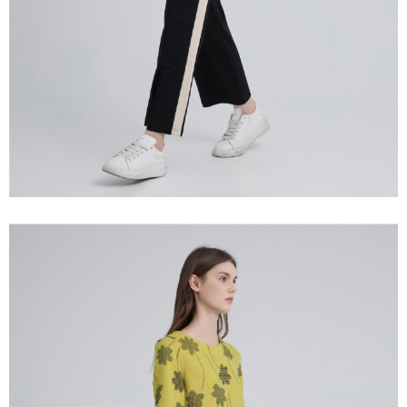
宅配離島
４．使用「AFTEE先享後付」時，將依據個別帳號之用戶狀況，依本公司即
每筆NT$120，滿NT$2,500(含以上)免運費
時審查核予不同之上限額度；若仍有額度不足之情形，本公司將視審查結果
請求用戶進行身份認證。
付款後門市自取
５．嚴禁一人註冊多個帳號或使用他人資訊註冊。若發現惡意使用之情形，
恩沛科技股份有限公司將有權停止該用戶之使用額度並採取法律行動。
免運費
海外配送
查看運費