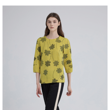
全家取貨付款
消。如遇「轉專審核」未通過狀況，表示未達大哥付你分期系統評分，恕無
２．便利：只要手機號碼，簡訊認證，即可結帳。
法說明評估內容。
每筆NT$120，滿NT$2,500(含以上)免運費
３．安心：先確認商品／服務後，再付款。
【繳款方式說明】
1.分期款項不併入電信帳單，「大哥付你分期」於每月結算日後寄送繳費提
付款後全家取貨
【「AFTEE先享後付」結帳流程】
醒簡訊。
１．於結帳方式選擇「AFTEE先享後付」後，將跳轉至「AFTEE先享後付」
每筆NT$120，滿NT$2,500(含以上)免運費
2.透過簡訊連結打開帳單後，可選擇「超商條碼／台灣大直營門市／銀行轉
結帳頁面，進行簡訊認證並確認金額後，即可完成結帳。
帳／街口支付／iPASS MONEY」等通路繳費。
２．訂單成立數日內，您將收到繳費通知簡訊。
萊爾富取貨付款
３．收到繳費通知簡訊後14天內，點擊此簡訊中的連結，可透過四大超商／
【注意事項】
每筆NT$120，滿NT$2,500(含以上)免運費
ATM／網路銀行／等多元方式進行付款，方視為交易完成。
1.本服務係由「台灣大哥大股份有限公司」（以下簡稱本公司）所提供，讓
※ 請注意：結帳手續完成當下不需立刻繳費，但若您需要取消訂單，請聯絡
用戶於交易時，得透過本服務購買商品或服務，並由商店將買賣／分期付款
付款後萊爾富取貨
購買商品的店家。未經商家同意取消之訂單仍視為有效，需透過AFTEE先享
買賣價金債權讓與本公司後，依約使用本公司帳單繳交帳款。
後付繳納相關費用。
每筆NT$120，滿NT$2,500(含以上)免運費
2.基於同意付款使用「大哥付你分期」之契約關係目的，商店將以您的個人
※ 交易是否成功請以「AFTEE先享後付 」之結帳頁面顯示為準，若有關於
資料（包含姓名、電話或地址）提供予台灣大哥大進項蒐集、處理及利用，
是否繳費成功／繳費後需取消欲退款等相關疑問，請聯繫「AFTEE先享後付
7-11取貨付款
由本公司與您本人進行分期帳單所需資料之確認、核對及更正。
客戶支援中心」
https://netprotections.freshdesk.com/support/home
3.完整用戶服務條款，請詳閱以下連結：
https://oppay.tw/userRule
每筆NT$120，滿NT$2,500(含以上)免運費
【注意事項】
１．透過由恩沛科技股份有限公司提供之「AFTEE先享後付」服務完成之交
付款後7-11取貨
易，需依本服務之必要範圍內提供個人資料，並將交易相關給付款項請求債
每筆NT$120，滿NT$2,500(含以上)免運費
權轉讓予恩沛科技股份有限公司。
２．關於個人資料處理事宜，請瀏覽以下網址：
宅配
https://aftee.tw/terms/#terms3
３．未成年的使用者請事先徵得法定代理人或監護人之同意方可使用
每筆NT$120，滿NT$2,500(含以上)免運費
「AFTEE先享後付」，若未經同意申辦者引起之損失，本公司不負相關責
任。