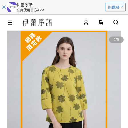
伊蕾序語
開啟APP
立刻使用官方APP
0
1
/
6