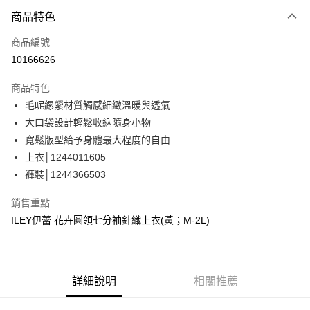
3 期 0 利率 每期
NT$593
21家銀行
商品特色
合作金庫商業銀行
第一商業銀行
超商取貨付款
商品編號
華南商業銀行
彰化商業銀行
10166626
LINE Pay
上海商業儲蓄銀行
台北富邦商業銀行
國泰世華商業銀行
兆豐國際商業銀行
商品特色
Apple Pay
臺灣中小企業銀行
台中商業銀行
毛呢縲縈材質觸感細緻溫暖與透氣
匯豐（台灣）商業銀行
華泰商業銀行
街口支付
大口袋設計輕鬆收納隨身小物
聯邦商業銀行
遠東國際商業銀行
元大商業銀行
永豐商業銀行
寬鬆版型給予身體最大程度的自由
悠遊付
玉山商業銀行
星展（台灣）商業銀行
上衣│1244011605
台新國際商業銀行
中國信託商業銀行
全盈+PAY
褲裝│1244366503
台灣樂天信用卡公司
大哥付你分期
銷售重點
相關說明
ILEY伊蕾 花卉圓領七分袖針織上衣(黃；M-2L)
【大哥付你分期使用說明】
AFTEE先享後付
1.本服務由台灣大哥大提供，台灣大哥大用戶可立即使用無須另外申請。
2.付款方式選擇「大哥付你分期」，訂單成立後會自動跳轉到大哥付的交易
相關說明
流程，驗證手機門號後，選擇欲分期的期數、繳款截止日，確認付款後即完
【關於「AFTEE先享後付」】
成交易。
詳細說明
相關推薦
AFTEE先享後付是「在收到商品之後才付款」的支付方式。 讓您購物簡單
運送方式
3.實際核准額度、可分期數及費用金額請依後續交易確認頁面所載為準。
便利好安心！
4.訂單成立30分鐘內，如未前往確認交易或遇審核未通過，訂單將自動取
１．簡單：不需註冊會員、不需綁卡、不需儲值。