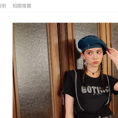
醒簡訊。
付款後全
１．於結帳
說明
相關推薦
【歐薇 OU
2.透過簡
付」結帳
每筆NT$1
帳／街口支
２．訂單
【歐薇 OU
３．收到繳
萊爾富取
【注意事
／ATM／
活動專區
1.本服務
每筆NT$1
※ 請注意
用戶於交
網路限定
絡購買商品
款買賣價
先享後付
付款後萊
2.基於同
※ 交易是
每筆NT$1
資料（包
是否繳費成
用，由本
付客戶支
7-11取貨
3.完整用
【注意事
每筆NT$1
１．透過由
交易，需
付款後7-1
求債權轉
每筆NT$1
２．關於
https://aft
宅配
３．未成
「AFTE
每筆NT$1
任。
４．使用「
宅配離島
即時審查
每筆NT$1
結果請求
５．嚴禁