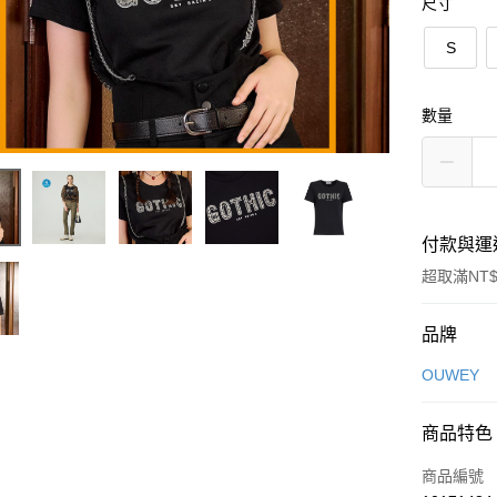
尺寸
S
數量
付款與運
超取滿NT$
付款方式
品牌
信用卡一
OUWEY
信用卡分
商品特色
3 期 
商品編號
合作金
超商取貨