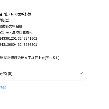
業銀行
彰化商業銀行
業儲蓄銀行
台北富邦商業銀行
華商業銀行
兆豐國際商業銀行
袖T恤，彈力柔軟舒適
小企業銀行
台中商業銀行
約版型
台灣）商業銀行
華泰商業銀行
緻鑽飾文字點綴
業銀行
遠東國際商業銀行
常穿搭，展現自我風格
業銀行
永豐商業銀行
43391201 3243241502
業銀行
星展（台灣）商業銀行
際商業銀行
中國信託商業銀行
43136604 3243256301
天信用卡公司
分期
歐薇 精緻鑽飾歌德文字棉質上衣(黑；S-L)
你分期使用說明】
享後付
由台灣大哥大提供，台灣大哥大用戶可立即使用無須另外申請。
式選擇「大哥付你分期」，訂單成立後會自動跳轉到大哥付的交易
類 (8)
證手機門號後，選擇欲分期的期數、繳款截止日，確認付款後即
FTEE先享後付」】
。
先享後付是「在收到商品之後才付款」的支付方式。 讓您購物簡單
WEY】
上衣│TOP
准額度、可分期數及費用金額請依後續交易確認頁面所載為準。
心！
客服
立30分鐘內，如未前往確認交易或遇審核未通過，訂單將自動取
WEY】
：不需註冊會員、不需綁卡、不需儲值。
𝙎𝘼𝙇𝙀★買𝟯送𝟭
「轉專審核」未通過狀況，表示未達大哥付你分期系統評分，恕
：只要手機號碼，簡訊認證，即可結帳。
付款
評估內容。
WEY】
➤ Outlet│秋冬精選
：先確認商品／服務後，再付款。
式說明】
20，滿NT$2,500(含以上)免運費
WEY】
全部商品│ALL
項不併入電信帳單，「大哥付你分期」於每月結算日後寄送繳費提
EE先享後付」結帳流程】