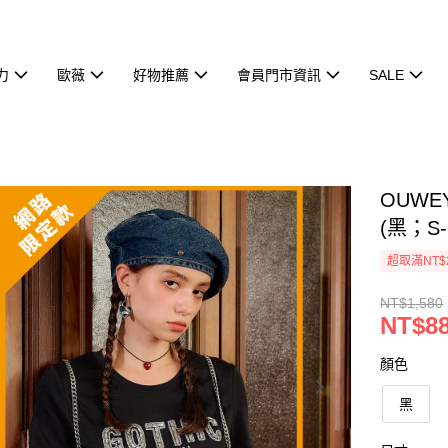
力
歐薇
好物推薦
會員門市資訊
SALE
OUW
(黑；S-
超取滿NT$
NT$1,580
NT$8
顏色
黑