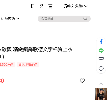
0
中文 (繁體)
伊蕾序語
EY歐薇 精緻鑽飾歌德文字棉質上衣
L)
2,500免運
國家/地區配送
80