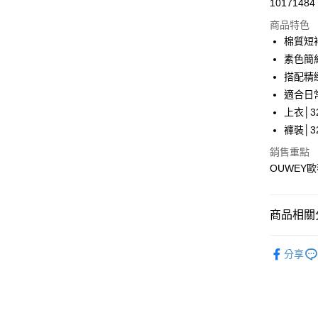
10171484
華南商
LINE Pay
上海商
商品特色
國泰世
棉質短
Apple Pay
臺灣中
素色簡
匯豐（
街口支付
搭配精
聯邦商
適合日
元大商
悠遊付
上衣│32
玉山商
台新國
全盈+PAY
褲裝│32
台灣樂
銷售重點
大哥付你
OUWEY
相關說明
【大哥付
AFTEE先
1.本服務
2.付款方
相關說明
商品相關分
流程，驗
【關於「A
完成交易
AFTEE
【歐薇 OU
3.實際核
便利好安
分享
運送方式
4.訂單成
【歐薇 OU
１．簡單
消。如遇
２．便利
全家取貨
無法說明
【歐薇 OU
３．安心
【繳款方
每筆NT$1
【歐薇 OU
1.分期款
【「AFT