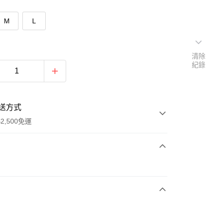
M
L
清除
紀錄
送方式
2,500免運
次付款
期付款
0 利率 每期
NT$293
21家銀行
庫商業銀行
第一商業銀行
付款