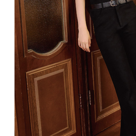
付款後門
形，恩沛
動。
免運費
海外配送