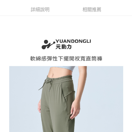
成交易。
AFTEE先享後付是「在收到商品之後才付款」的支付方式。 讓您購物簡單
運送方式
3.實際核准額度、可分期數及費用金額請依後續交易確認頁面所載為準。
便利好安心！
詳細說明
相關推薦
4.訂單成立30分鐘內，如未前往確認交易或遇審核未通過，訂單將自動取
１．簡單：不需註冊會員、不需綁卡、不需儲值。
全家取貨付款
消。如遇「轉專審核」未通過狀況，表示未達大哥付你分期系統評分，恕無
２．便利：只要手機號碼，簡訊認證，即可結帳。
法說明評估內容。
每筆NT$120，滿NT$2,500(含以上)免運費
３．安心：先確認商品／服務後，再付款。
【繳款方式說明】
1.分期款項不併入電信帳單，「大哥付你分期」於每月結算日後寄送繳費提
付款後全家取貨
【「AFTEE先享後付」結帳流程】
醒簡訊。
１．於結帳方式選擇「AFTEE先享後付」後，將跳轉至「AFTEE先享後付」
每筆NT$120，滿NT$2,500(含以上)免運費
2.透過簡訊連結打開帳單後，可選擇「超商條碼／台灣大直營門市／銀行轉
結帳頁面，進行簡訊認證並確認金額後，即可完成結帳。
帳／街口支付／iPASS MONEY」等通路繳費。
２．訂單成立數日內，您將收到繳費通知簡訊。
萊爾富取貨付款
３．收到繳費通知簡訊後14天內，點擊此簡訊中的連結，可透過四大超商／
【注意事項】
每筆NT$120，滿NT$2,500(含以上)免運費
ATM／網路銀行／等多元方式進行付款，方視為交易完成。
1.本服務係由「台灣大哥大股份有限公司」（以下簡稱本公司）所提供，讓
※ 請注意：結帳手續完成當下不需立刻繳費，但若您需要取消訂單，請聯絡
用戶於交易時，得透過本服務購買商品或服務，並由商店將買賣／分期付款
付款後萊爾富取貨
購買商品的店家。未經商家同意取消之訂單仍視為有效，需透過AFTEE先享
買賣價金債權讓與本公司後，依約使用本公司帳單繳交帳款。
後付繳納相關費用。
每筆NT$120，滿NT$2,500(含以上)免運費
2.基於同意付款使用「大哥付你分期」之契約關係目的，商店將以您的個人
※ 交易是否成功請以「AFTEE先享後付 」之結帳頁面顯示為準，若有關於
資料（包含姓名、電話或地址）提供予台灣大哥大進項蒐集、處理及利用，
是否繳費成功／繳費後需取消欲退款等相關疑問，請聯繫「AFTEE先享後付
7-11取貨付款
由本公司與您本人進行分期帳單所需資料之確認、核對及更正。
客戶支援中心」
https://netprotections.freshdesk.com/support/home
3.完整用戶服務條款，請詳閱以下連結：
https://oppay.tw/userRule
每筆NT$120，滿NT$2,500(含以上)免運費
【注意事項】
１．透過由恩沛科技股份有限公司提供之「AFTEE先享後付」服務完成之交
付款後7-11取貨
易，需依本服務之必要範圍內提供個人資料，並將交易相關給付款項請求債
每筆NT$120，滿NT$2,500(含以上)免運費
權轉讓予恩沛科技股份有限公司。
２．關於個人資料處理事宜，請瀏覽以下網址：
宅配
https://aftee.tw/terms/#terms3