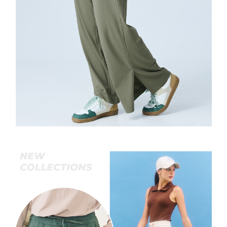
３．未成年的使用者請事先徵得法定代理人或監護人之同意方可使用
每筆NT$120，滿NT$2,500(含以上)免運費
「AFTEE先享後付」，若未經同意申辦者引起之損失，本公司不負相關責
任。
宅配離島
４．使用「AFTEE先享後付」時，將依據個別帳號之用戶狀況，依本公司即
每筆NT$120，滿NT$2,500(含以上)免運費
時審查核予不同之上限額度；若仍有額度不足之情形，本公司將視審查結果
請求用戶進行身份認證。
付款後門市自取
５．嚴禁一人註冊多個帳號或使用他人資訊註冊。若發現惡意使用之情形，
恩沛科技股份有限公司將有權停止該用戶之使用額度並採取法律行動。
免運費
海外配送
查看運費