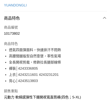
信用卡一次付款
YUANDONGLI
信用卡分期付款
3 期 0 利率 每期
NT$260
21家銀行
商品特色
合作金庫商業銀行
第一商業銀行
超商取貨付款
商品編號
華南商業銀行
彰化商業銀行
10173802
LINE Pay
上海商業儲蓄銀行
台北富邦商業銀行
國泰世華商業銀行
兆豐國際商業銀行
商品特色
Apple Pay
臺灣中小企業銀行
台中商業銀行
透氣四面彈面料，快速排汗不悶熱
匯豐（台灣）商業銀行
華泰商業銀行
街口支付
高腰闊腿版型自然垂墜，率性氣場
聯邦商業銀行
遠東國際商業銀行
元大商業銀行
永豐商業銀行
全長開衩剪裁，修飾拉長腿部線條
悠遊付
玉山商業銀行
星展（台灣）商業銀行
褲裝│4243336805
台新國際商業銀行
中國信託商業銀行
全盈+PAY
上衣│4243211601 4243231201
台灣樂天信用卡公司
背心│4243513803
大哥付你分期
相關說明
銷售重點
【大哥付你分期使用說明】
AFTEE先享後付
元動力 軟綿感彈性下擺開衩寬直筒褲(四色；S-XL)
1.本服務由台灣大哥大提供，台灣大哥大用戶可立即使用無須另外申請。
2.付款方式選擇「大哥付你分期」，訂單成立後會自動跳轉到大哥付的交易
相關說明
流程，驗證手機門號後，選擇欲分期的期數、繳款截止日，確認付款後即完
【關於「AFTEE先享後付」】