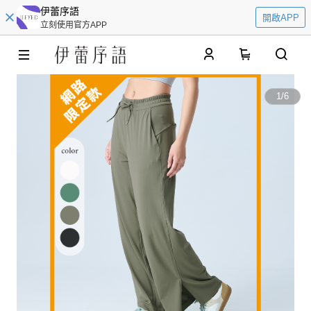
伊蕾序語
開啟APP
立刻使用官方APP
0
1
/
6